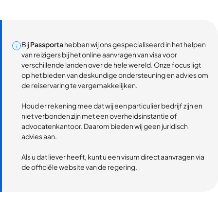
Bij
Passporta
hebben wij ons gespecialiseerd in het helpen
van reizigers bij het online aanvragen van visa voor
verschillende landen over de hele wereld. Onze focus ligt
op het bieden van deskundige ondersteuning en advies om
de reiservaring te vergemakkelijken.
Houd er rekening mee dat wij een particulier bedrijf zijn en
niet verbonden zijn met een overheidsinstantie of
advocatenkantoor. Daarom bieden wij geen juridisch
advies aan.
Als u dat liever heeft, kunt u een visum direct aanvragen via
de officiële website van de regering.