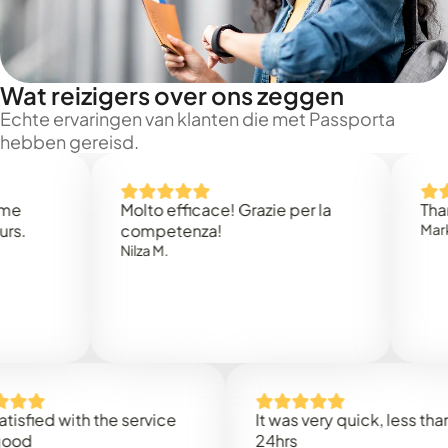
Wat reizigers over ons zeggen
Echte ervaringen van klanten die met Passporta
hebben gereisd.
Molto efficace! Grazie per la
Thank you
competenza!
Mark N.
Nilza M.
d with the service
It was very quick, less than
24hrs