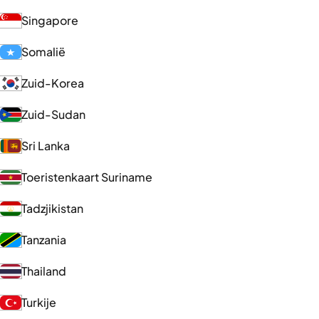
Singapore
Somalië
Zuid-Korea
Zuid-Sudan
Sri Lanka
Toeristenkaart Suriname
Tadzjikistan
Tanzania
Thailand
Turkije