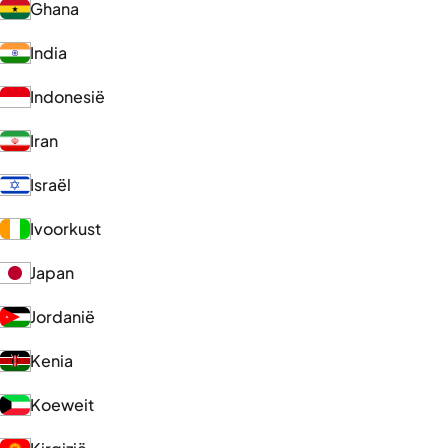
Ghana
India
Indonesië
Iran
Israël
Ivoorkust
Japan
Jordanië
Kenia
Koeweit