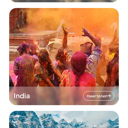
India
meer tonen