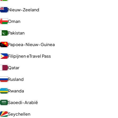
Nieuw-Zeeland
Oman
Pakistan
Papoea-Nieuw-Guinea
Filipijnen eTravel Pass
Qatar
Rusland
Rwanda
Saoedi-Arabië
Seychellen