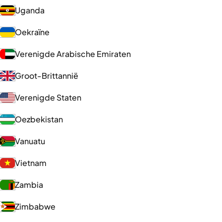
Uganda
Oekraïne
Verenigde Arabische Emiraten
Groot-Brittannië
Verenigde Staten
Oezbekistan
Vanuatu
Vietnam
Zambia
Zimbabwe