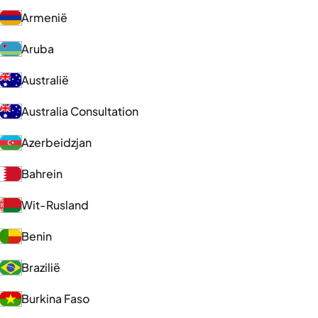
Armenië
Aruba
Australië
Australia Consultation
Azerbeidzjan
Bahrein
Wit-Rusland
Benin
Brazilië
Burkina Faso