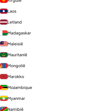
Kirgizië
Laos
Letland
Madagaskar
Maleisië
Mauritanië
Mongolië
Marokko
Mozambique
Myanmar
Namibië