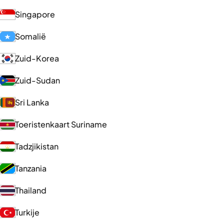
Singapore
Somalië
Zuid-Korea
Zuid-Sudan
Sri Lanka
Toeristenkaart Suriname
Tadzjikistan
Tanzania
Thailand
Turkije