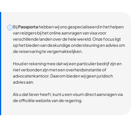
Bij
Passporta
hebben wij ons gespecialiseerd in het helpen
van reizigers bij het online aanvragen van visa voor
verschillende landen over de hele wereld. Onze focus ligt
op het bieden van deskundige ondersteuning en advies om
de reiservaring te vergemakkelijken.
Houd er rekening mee dat wij een particulier bedrijf zijn en
niet verbonden zijn met een overheidsinstantie of
advocatenkantoor. Daarom bieden wij geen juridisch
advies aan.
Als u dat liever heeft, kunt u een visum direct aanvragen via
de officiële website van de regering.