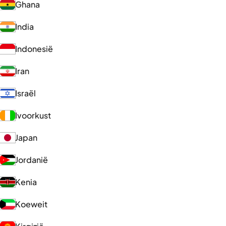
Ghana
India
Indonesië
Iran
Israël
Ivoorkust
Japan
Jordanië
Kenia
Koeweit