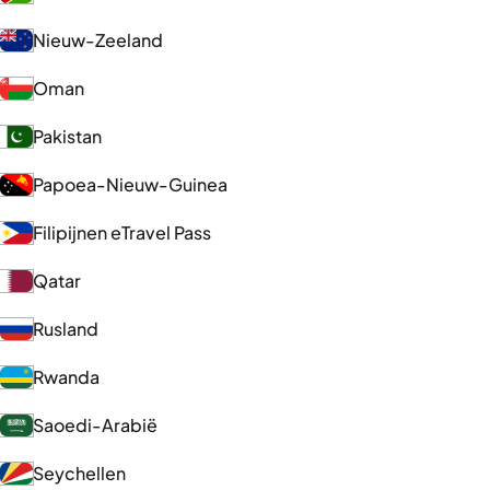
Nieuw-Zeeland
Oman
Pakistan
Papoea-Nieuw-Guinea
Filipijnen eTravel Pass
Qatar
Rusland
Rwanda
Saoedi-Arabië
Seychellen