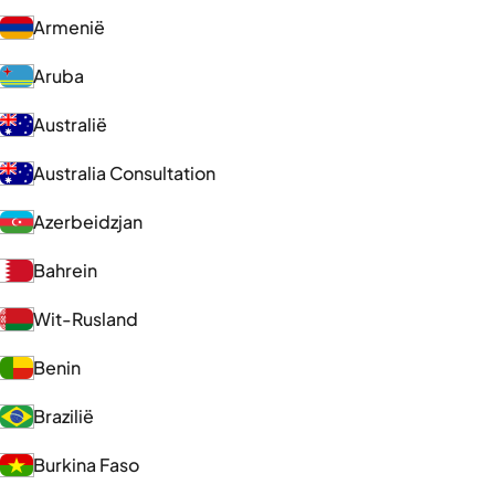
Armenië
Aruba
Australië
Australia Consultation
Azerbeidzjan
Bahrein
Wit-Rusland
Benin
Brazilië
Burkina Faso