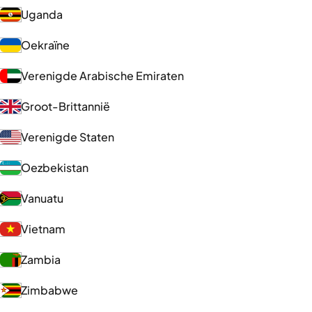
Uganda
Oekraïne
Verenigde Arabische Emiraten
Groot-Brittannië
Verenigde Staten
Oezbekistan
Vanuatu
Vietnam
Zambia
Zimbabwe