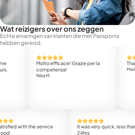
Wat reizigers over ons zeggen
Echte ervaringen van klanten die met Passporta
hebben gereisd.
Molto efficace! Grazie per la
Thank you 
competenza!
Mark N.
Nilza M.
d with the service
It was very quick, less than
24hrs