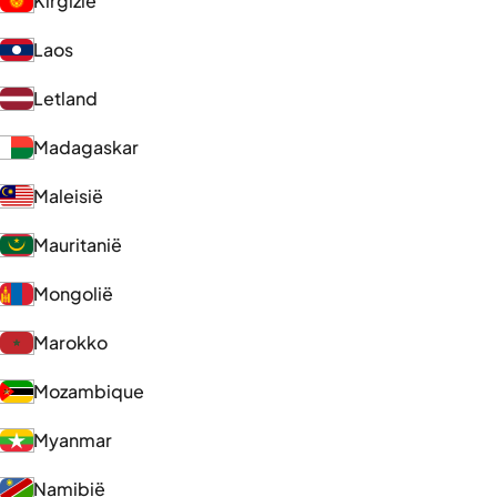
Kirgizië
Laos
Letland
Madagaskar
Maleisië
Mauritanië
Mongolië
Marokko
Mozambique
Myanmar
Namibië