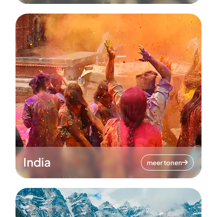
India
meer tonen