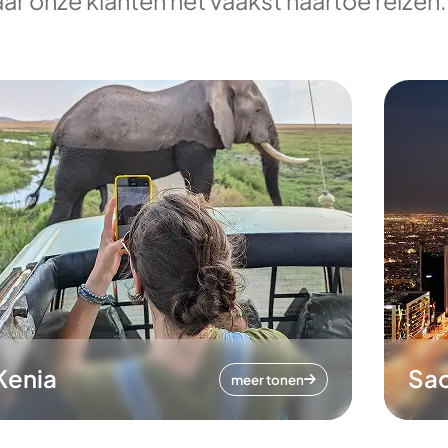
ar onze klanten het vaakst naartoe reizen.
Kenia
Sa
meer tonen