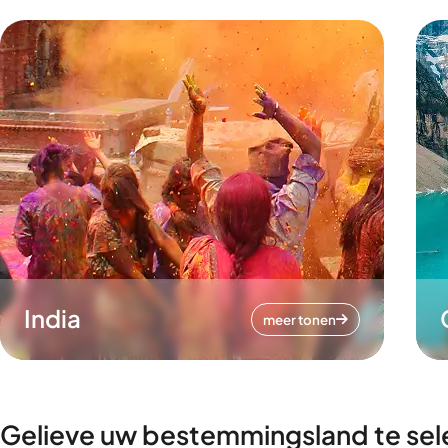
India
meer tonen
Gelieve uw bestemmingsland te sel