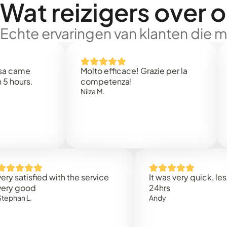
Wat reizigers over 
Echte ervaringen van klanten die 
e
Molto efficace! Grazie per la
Thank
s.
competenza!
Mark N
Nilza M.
isfied with the service
It was very quick, less than
od
24hrs
L.
Andy