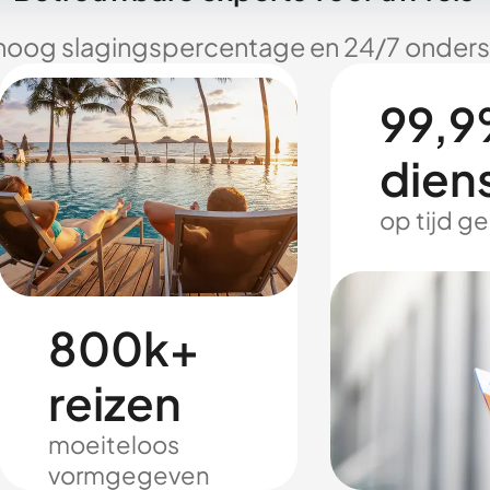
hoog slagingspercentage en 24/7 onderst
99,9
dien
op tijd g
800k+
reizen
moeiteloos
vormgegeven