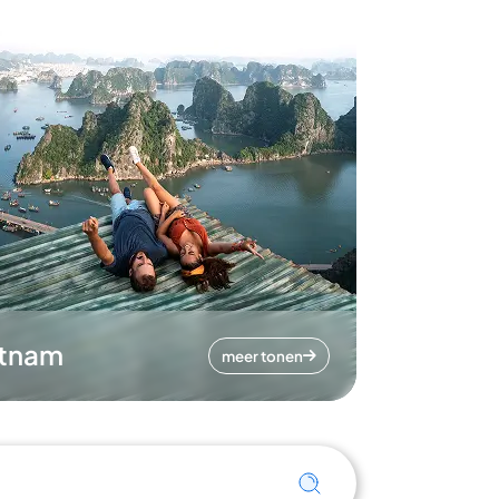
etnam
meer tonen