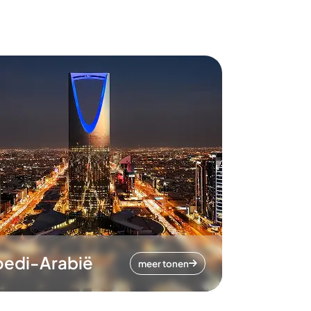
oedi-Arabië
meer tonen