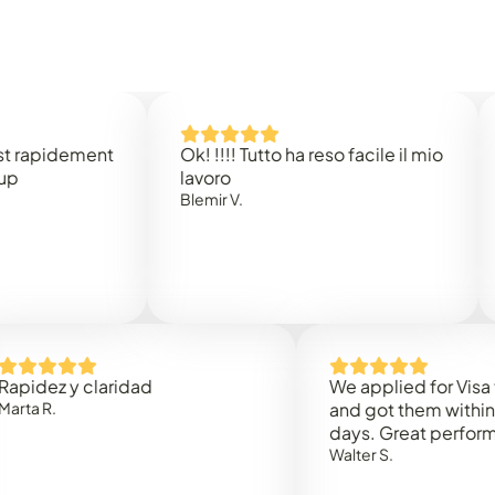
idement
Ok! !!!! Tutto ha reso facile il mio
Easy 
lavoro
Rene 
Blemir V.
 y claridad
We applied for Visa to Om
and got them within 3 work
days. Great performance!
Walter S.