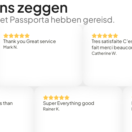
ons zeggen
met Passporta hebben gereisd.
 you Great service
Tres satisfaite C’est rap
.
fait merci beaucoup
Catherine W.
Super Everything good
Rapidez
Rainer K.
Marta R.