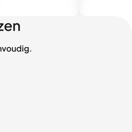
zen
envoudig.