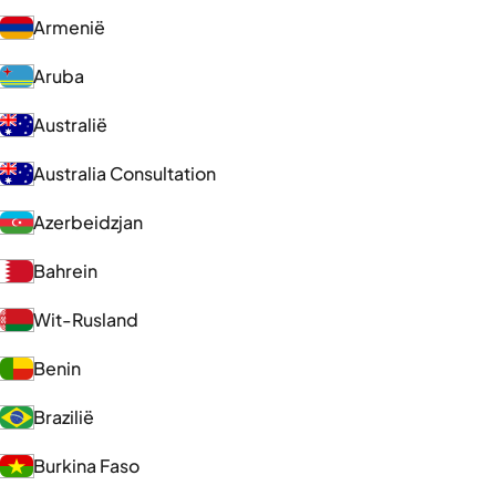
Armenië
Aruba
Australië
Australia Consultation
Azerbeidzjan
Bahrein
Wit-Rusland
Benin
Brazilië
Burkina Faso