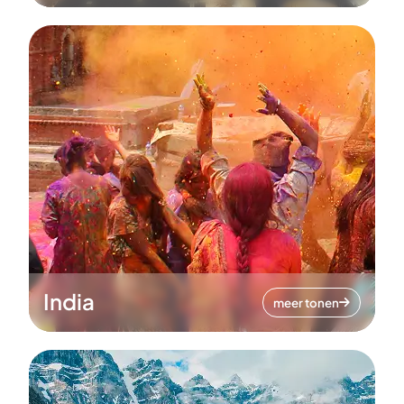
India
meer tonen