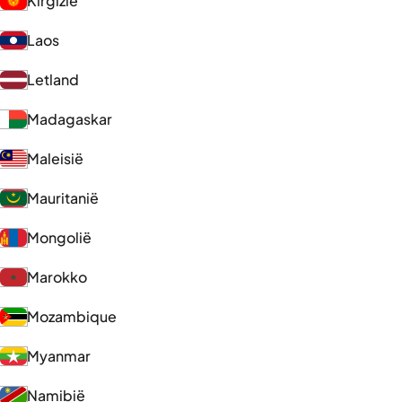
Kirgizië
Laos
Letland
Madagaskar
Maleisië
Mauritanië
Mongolië
Marokko
Mozambique
Myanmar
Namibië