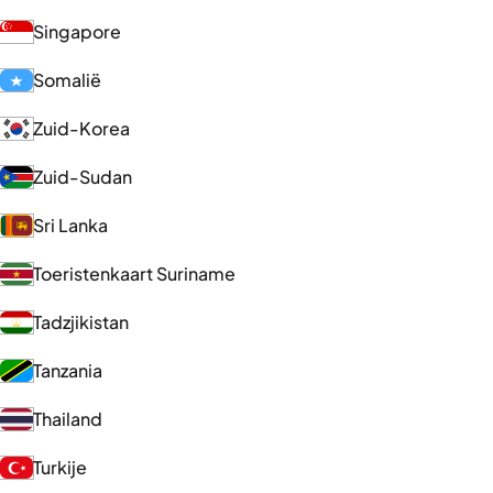
Singapore
Somalië
Zuid-Korea
Zuid-Sudan
Sri Lanka
Toeristenkaart Suriname
Tadzjikistan
Tanzania
Thailand
Turkije