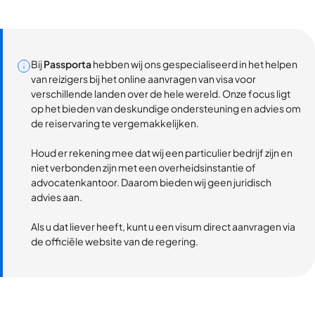
Bij
Passporta
hebben wij ons gespecialiseerd in het helpen
van reizigers bij het online aanvragen van visa voor
verschillende landen over de hele wereld. Onze focus ligt
op het bieden van deskundige ondersteuning en advies om
de reiservaring te vergemakkelijken.
Houd er rekening mee dat wij een particulier bedrijf zijn en
niet verbonden zijn met een overheidsinstantie of
advocatenkantoor. Daarom bieden wij geen juridisch
advies aan.
Als u dat liever heeft, kunt u een visum direct aanvragen via
de officiële website van de regering.