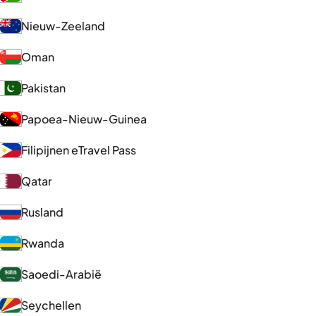
Nieuw-Zeeland
Oman
Pakistan
Papoea-Nieuw-Guinea
Filipijnen eTravel Pass
Qatar
Rusland
Rwanda
Saoedi-Arabië
Seychellen