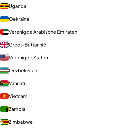
Uganda
Oekraïne
Verenigde Arabische Emiraten
Groot-Brittannië
Verenigde Staten
Oezbekistan
Vanuatu
Vietnam
Zambia
Zimbabwe