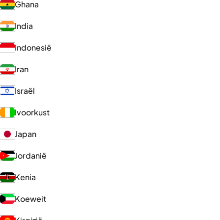
Ghana
India
Indonesië
Iran
Israël
Ivoorkust
Japan
Jordanië
Kenia
Koeweit