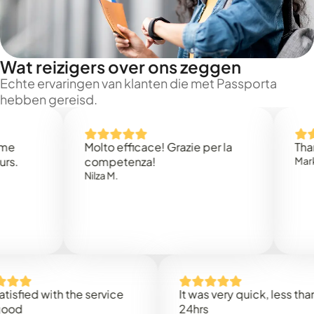
Wat reizigers over ons zeggen
Echte ervaringen van klanten die met Passporta
hebben gereisd.
Molto efficace! Grazie per la
Thank you
competenza!
Mark N.
Nilza M.
d with the service
It was very quick, less than
24hrs