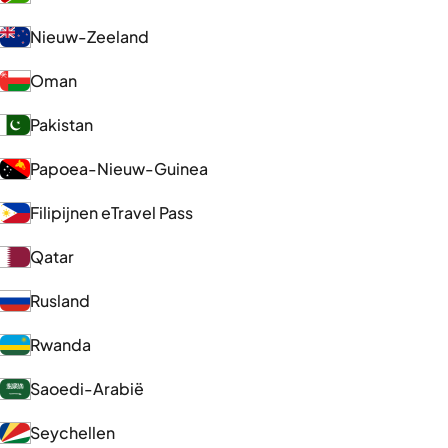
Nieuw-Zeeland
Oman
Pakistan
Papoea-Nieuw-Guinea
Filipijnen eTravel Pass
Qatar
Rusland
Rwanda
Saoedi-Arabië
Seychellen