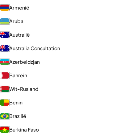
Armenië
Aruba
Australië
Australia Consultation
Azerbeidzjan
Bahrein
Wit-Rusland
Benin
Brazilië
Burkina Faso