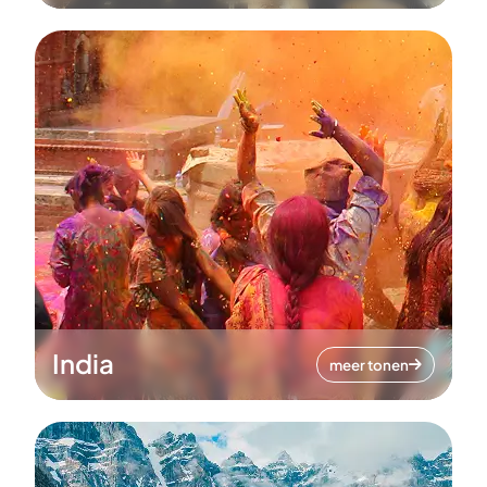
India
meer tonen