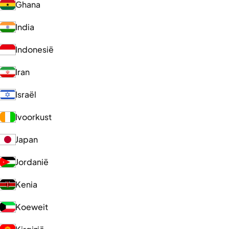
Ghana
India
Indonesië
Iran
Israël
Ivoorkust
Japan
Jordanië
Kenia
Koeweit