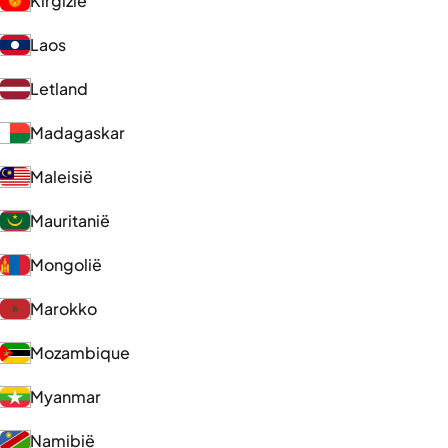
Kirgizië
Laos
Letland
Madagaskar
Maleisië
Mauritanië
Mongolië
Marokko
Mozambique
Myanmar
Namibië