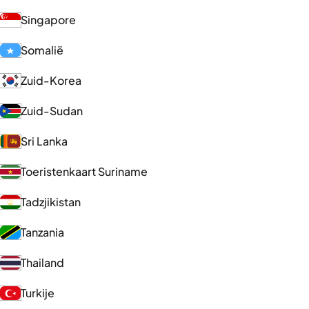
Singapore
Somalië
Zuid-Korea
Zuid-Sudan
Sri Lanka
Toeristenkaart Suriname
Tadzjikistan
Tanzania
Thailand
Turkije