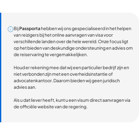
Bij
Passporta
hebben wij ons gespecialiseerd in het helpen
van reizigers bij het online aanvragen van visa voor
verschillende landen over de hele wereld. Onze focus ligt
op het bieden van deskundige ondersteuning en advies om
de reiservaring te vergemakkelijken.
Houd er rekening mee dat wij een particulier bedrijf zijn en
niet verbonden zijn met een overheidsinstantie of
advocatenkantoor. Daarom bieden wij geen juridisch
advies aan.
Als u dat liever heeft, kunt u een visum direct aanvragen via
de officiële website van de regering.