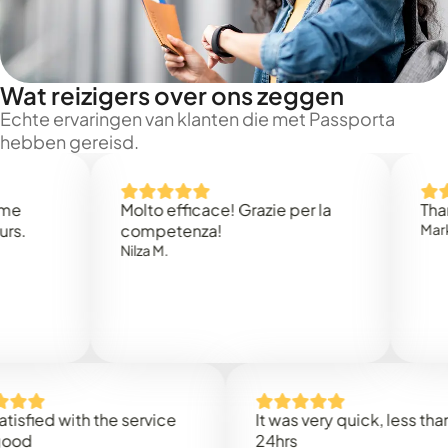
Wat reizigers over ons zeggen
Echte ervaringen van klanten die met Passporta
hebben gereisd.
Molto efficace! Grazie per la
Thank you
competenza!
Mark N.
Nilza M.
d with the service
It was very quick, less than
24hrs