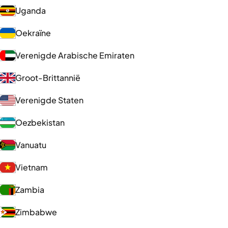
Uganda
Oekraïne
Verenigde Arabische Emiraten
Groot-Brittannië
Verenigde Staten
Oezbekistan
Vanuatu
Vietnam
Zambia
Zimbabwe