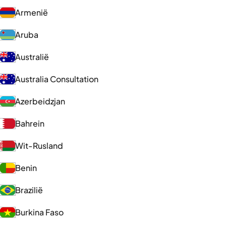
Armenië
Aruba
Australië
Australia Consultation
Azerbeidzjan
Bahrein
Wit-Rusland
Benin
Brazilië
Burkina Faso