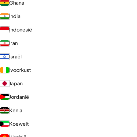
Ghana
India
Indonesië
Iran
Israël
Ivoorkust
Japan
Jordanië
Kenia
Koeweit