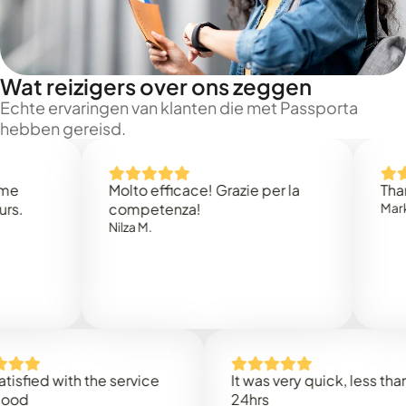
Wat reizigers over ons zeggen
Echte ervaringen van klanten die met Passporta
hebben gereisd.
Molto efficace! Grazie per la
Thank you
competenza!
Mark N.
Nilza M.
d with the service
It was very quick, less than
24hrs