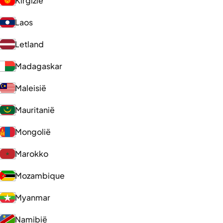
Kirgizië
Laos
Letland
Madagaskar
Maleisië
Mauritanië
Mongolië
Marokko
Mozambique
Myanmar
Namibië