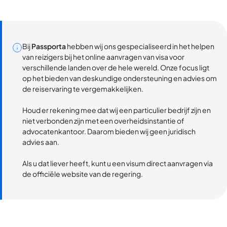
Bij
Passporta
hebben wij ons gespecialiseerd in het helpen
van reizigers bij het online aanvragen van visa voor
verschillende landen over de hele wereld. Onze focus ligt
op het bieden van deskundige ondersteuning en advies om
de reiservaring te vergemakkelijken.
Houd er rekening mee dat wij een particulier bedrijf zijn en
niet verbonden zijn met een overheidsinstantie of
advocatenkantoor. Daarom bieden wij geen juridisch
advies aan.
Als u dat liever heeft, kunt u een visum direct aanvragen via
de officiële website van de regering.