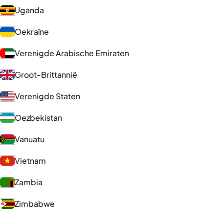
Uganda
Oekraïne
Verenigde Arabische Emiraten
Groot-Brittannië
Verenigde Staten
Oezbekistan
Vanuatu
Vietnam
Zambia
Zimbabwe