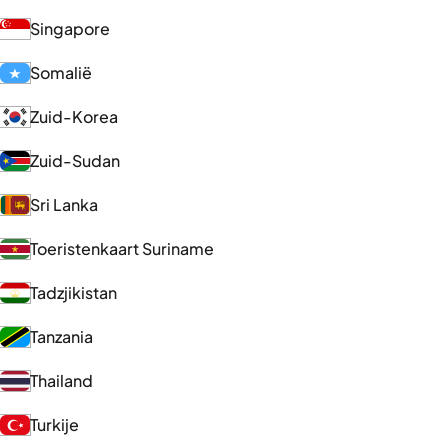
Singapore
Somalië
Zuid-Korea
Zuid-Sudan
Sri Lanka
Toeristenkaart Suriname
Tadzjikistan
Tanzania
Thailand
Turkije