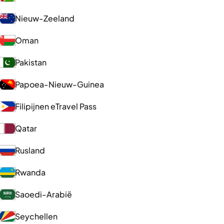
Nieuw-Zeeland
Oman
Pakistan
Papoea-Nieuw-Guinea
Filipijnen eTravel Pass
Qatar
Rusland
Rwanda
Saoedi-Arabië
Seychellen