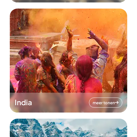
India
meer tonen