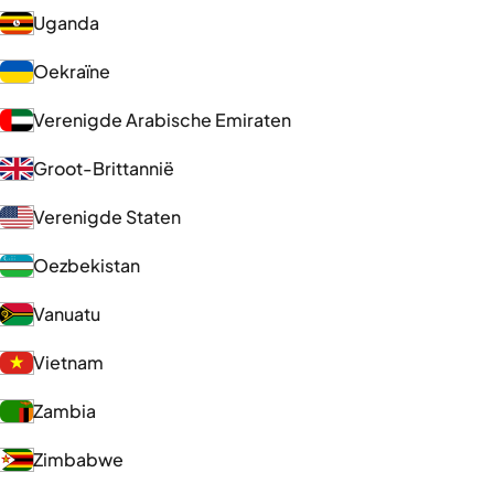
Uganda
Oekraïne
Verenigde Arabische Emiraten
Groot-Brittannië
Verenigde Staten
Oezbekistan
Vanuatu
Vietnam
Zambia
Zimbabwe