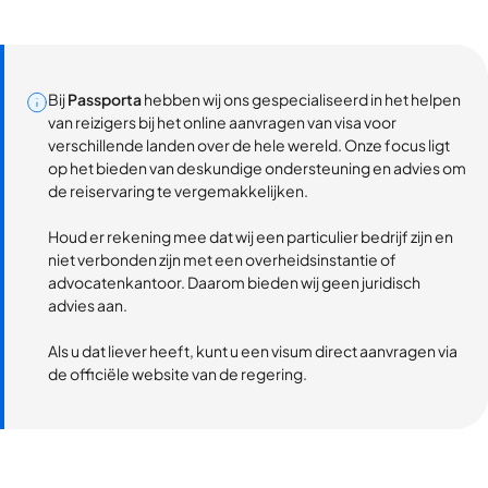
Bij
Passporta
hebben wij ons gespecialiseerd in het helpen
van reizigers bij het online aanvragen van visa voor
verschillende landen over de hele wereld. Onze focus ligt
op het bieden van deskundige ondersteuning en advies om
de reiservaring te vergemakkelijken.
Houd er rekening mee dat wij een particulier bedrijf zijn en
niet verbonden zijn met een overheidsinstantie of
advocatenkantoor. Daarom bieden wij geen juridisch
advies aan.
Als u dat liever heeft, kunt u een visum direct aanvragen via
de officiële website van de regering.