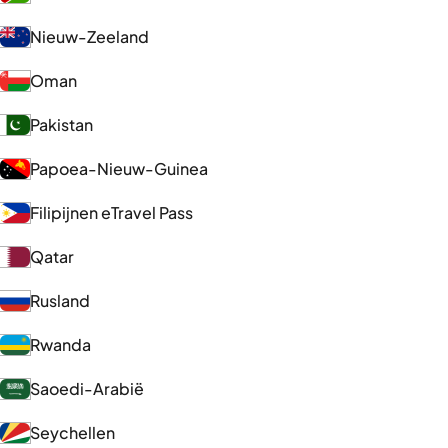
Nieuw-Zeeland
Oman
Pakistan
Papoea-Nieuw-Guinea
Filipijnen eTravel Pass
Qatar
Rusland
Rwanda
Saoedi-Arabië
Seychellen