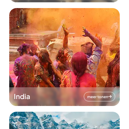
India
meer tonen