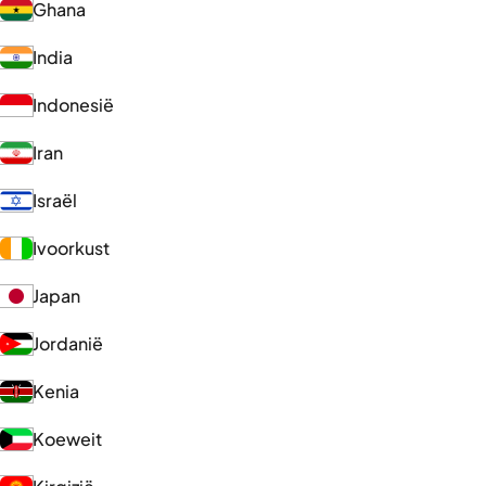
Ghana
India
Indonesië
Iran
Israël
Ivoorkust
Japan
Jordanië
Kenia
Koeweit