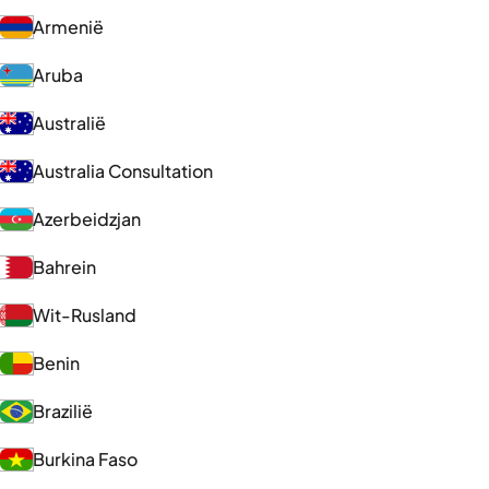
Armenië
Aruba
Australië
Australia Consultation
Azerbeidzjan
Bahrein
Wit-Rusland
Benin
Brazilië
Burkina Faso