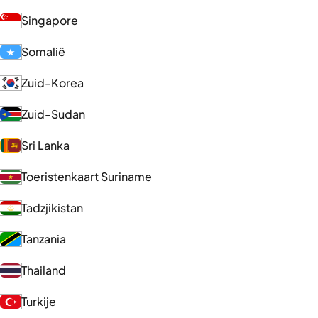
Singapore
Somalië
Zuid-Korea
Zuid-Sudan
Sri Lanka
Toeristenkaart Suriname
Tadzjikistan
Tanzania
Thailand
Turkije