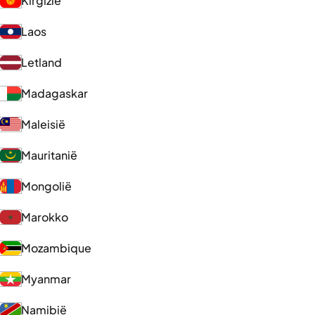
Kirgizië
Laos
Letland
Madagaskar
Maleisië
Mauritanië
Mongolië
Marokko
Mozambique
Myanmar
Namibië