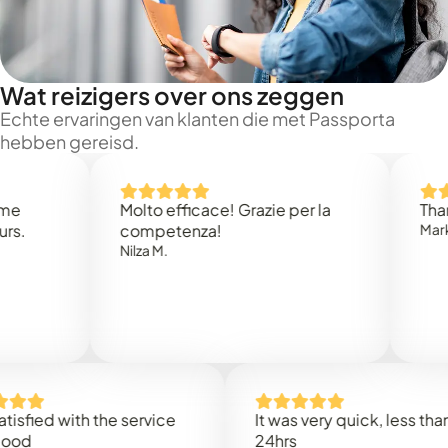
Wat reizigers over ons zeggen
Echte ervaringen van klanten die met Passporta
hebben gereisd.
Molto efficace! Grazie per la
Thank you
competenza!
Mark N.
Nilza M.
d with the service
It was very quick, less than
24hrs