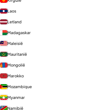
Kirgizië
Laos
Letland
Madagaskar
Maleisië
Mauritanië
Mongolië
Marokko
Mozambique
Myanmar
Namibië