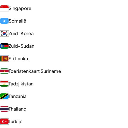
Singapore
Somalië
Zuid-Korea
Zuid-Sudan
Sri Lanka
Toeristenkaart Suriname
Tadzjikistan
Tanzania
Thailand
Turkije