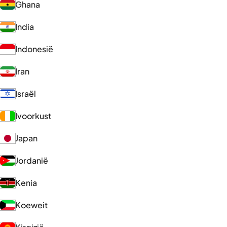
Ghana
India
Indonesië
Iran
Israël
Ivoorkust
Japan
Jordanië
Kenia
Koeweit