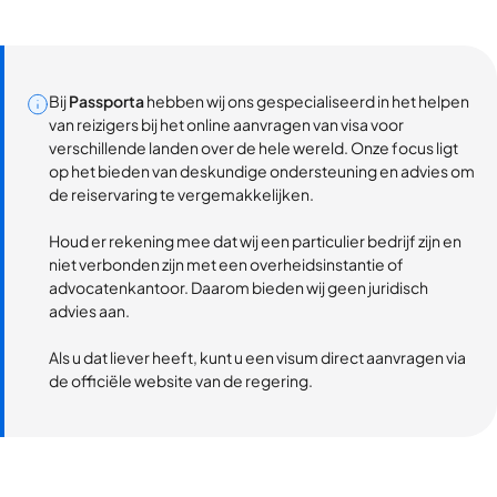
Bij
Passporta
hebben wij ons gespecialiseerd in het helpen
van reizigers bij het online aanvragen van visa voor
verschillende landen over de hele wereld. Onze focus ligt
op het bieden van deskundige ondersteuning en advies om
de reiservaring te vergemakkelijken.
Houd er rekening mee dat wij een particulier bedrijf zijn en
niet verbonden zijn met een overheidsinstantie of
advocatenkantoor. Daarom bieden wij geen juridisch
advies aan.
Als u dat liever heeft, kunt u een visum direct aanvragen via
de officiële website van de regering.