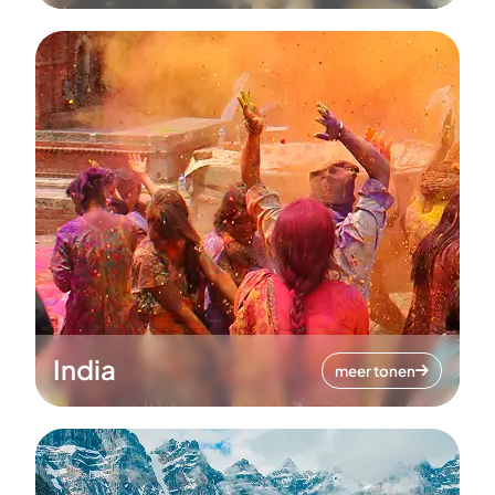
India
meer tonen