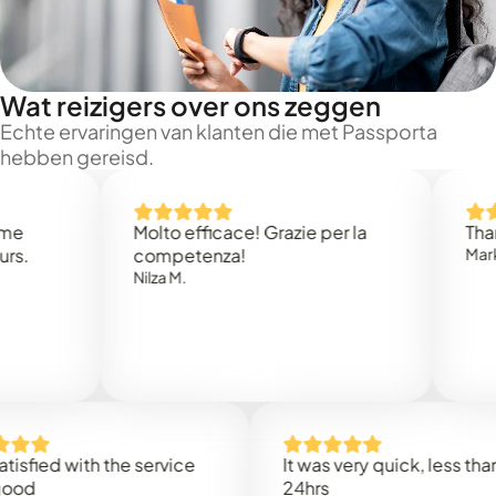
Wat reizigers over ons zeggen
Echte ervaringen van klanten die met Passporta
hebben gereisd.
Molto efficace! Grazie per la
Thank you
competenza!
Mark N.
Nilza M.
ed with the service
It was very quick, less than
24hrs