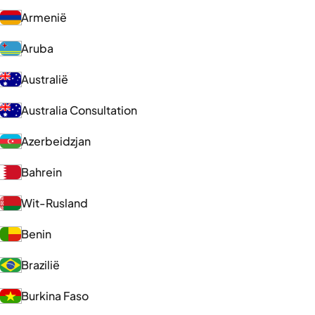
Armenië
Aruba
Australië
Australia Consultation
Azerbeidzjan
Bahrein
Wit-Rusland
Benin
Brazilië
Burkina Faso