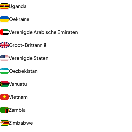
Uganda
Oekraïne
Verenigde Arabische Emiraten
Groot-Brittannië
Verenigde Staten
Oezbekistan
Vanuatu
Vietnam
Zambia
Zimbabwe