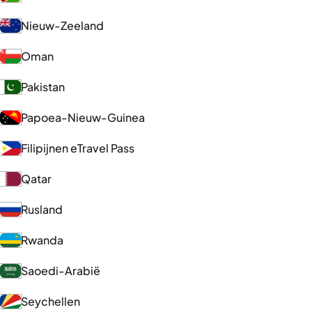
Nieuw-Zeeland
Oman
Pakistan
Papoea-Nieuw-Guinea
Filipijnen eTravel Pass
Qatar
Rusland
Rwanda
Saoedi-Arabië
Seychellen