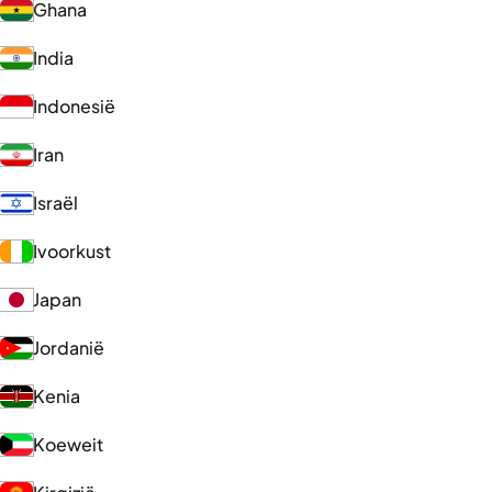
Ghana
India
Indonesië
Iran
Israël
Ivoorkust
Japan
Jordanië
Kenia
Koeweit