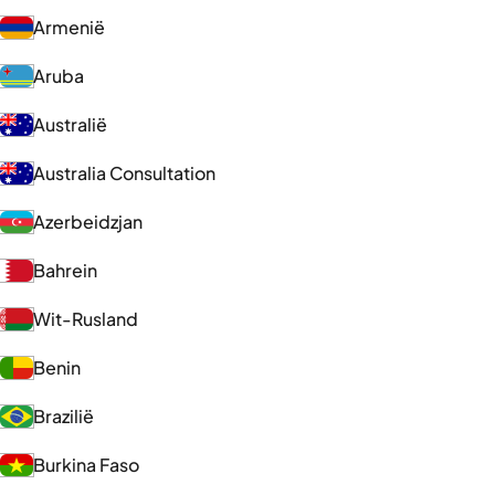
Armenië
Aruba
Australië
Australia Consultation
Azerbeidzjan
Bahrein
Wit-Rusland
Benin
Brazilië
Burkina Faso