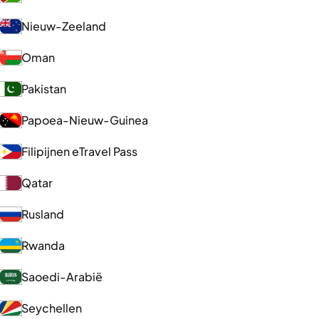
Nieuw-Zeeland
Oman
Pakistan
Papoea-Nieuw-Guinea
Filipijnen eTravel Pass
Qatar
Rusland
Rwanda
Saoedi-Arabië
Seychellen