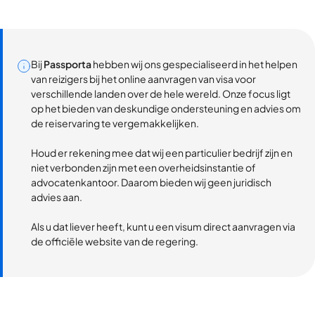
Bij
Passporta
hebben wij ons gespecialiseerd in het helpen
van reizigers bij het online aanvragen van visa voor
verschillende landen over de hele wereld. Onze focus ligt
op het bieden van deskundige ondersteuning en advies om
de reiservaring te vergemakkelijken.
Houd er rekening mee dat wij een particulier bedrijf zijn en
niet verbonden zijn met een overheidsinstantie of
advocatenkantoor. Daarom bieden wij geen juridisch
advies aan.
Als u dat liever heeft, kunt u een visum direct aanvragen via
de officiële website van de regering.