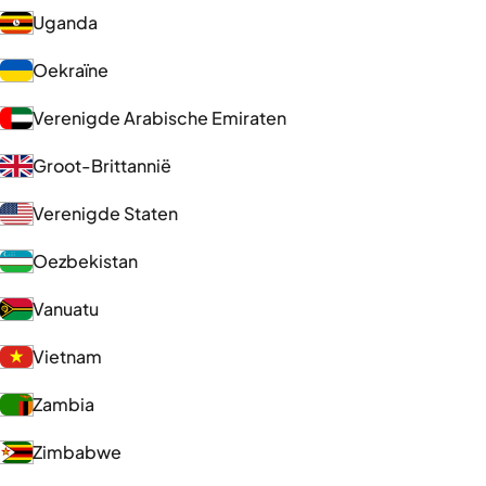
Uganda
Oekraïne
Verenigde Arabische Emiraten
Groot-Brittannië
Verenigde Staten
Oezbekistan
Vanuatu
Vietnam
Zambia
Zimbabwe