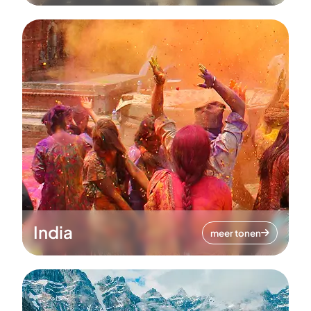
India
meer tonen