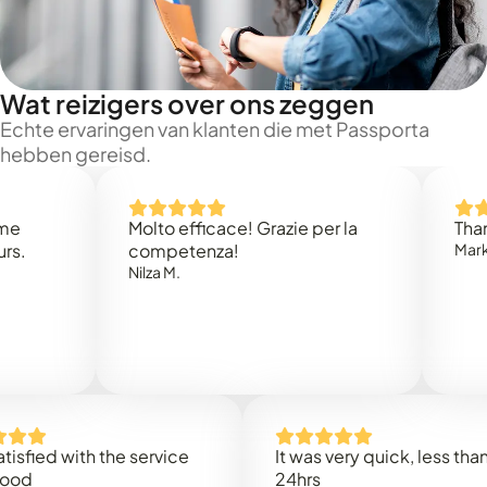
Wat reizigers over ons zeggen
Echte ervaringen van klanten die met Passporta
hebben gereisd.
Molto efficace! Grazie per la
Thank you 
competenza!
Mark N.
Nilza M.
d with the service
It was very quick, less than
24hrs