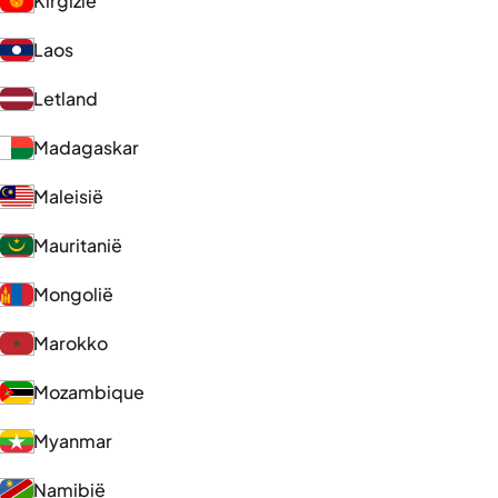
Kirgizië
Laos
Letland
Madagaskar
Maleisië
Mauritanië
Mongolië
Marokko
Mozambique
Myanmar
Namibië