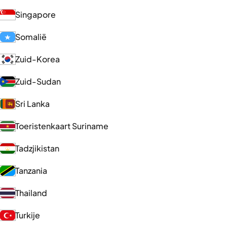
Singapore
Somalië
Zuid-Korea
Zuid-Sudan
Sri Lanka
Toeristenkaart Suriname
Tadzjikistan
Tanzania
Thailand
Turkije