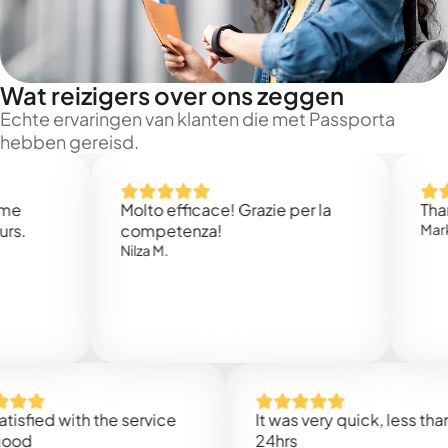
Wat reizigers over ons zeggen
Echte ervaringen van klanten die met Passporta
hebben gereisd.
Molto efficace! Grazie per la
Thank you
competenza!
Mark N.
Nilza M.
ed with the service
It was very quick, less than
24hrs