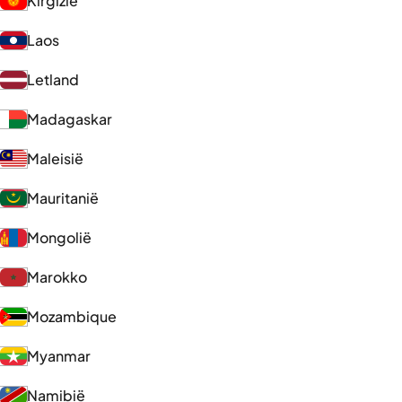
Kirgizië
Laos
Letland
Madagaskar
Maleisië
Mauritanië
Mongolië
Marokko
Mozambique
Myanmar
Namibië