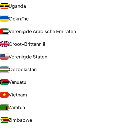
Uganda
Oekraïne
Verenigde Arabische Emiraten
Groot-Brittannië
Verenigde Staten
Oezbekistan
Vanuatu
Vietnam
Zambia
Zimbabwe