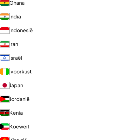
Ghana
India
Indonesië
Iran
Israël
Ivoorkust
Japan
Jordanië
Kenia
Koeweit