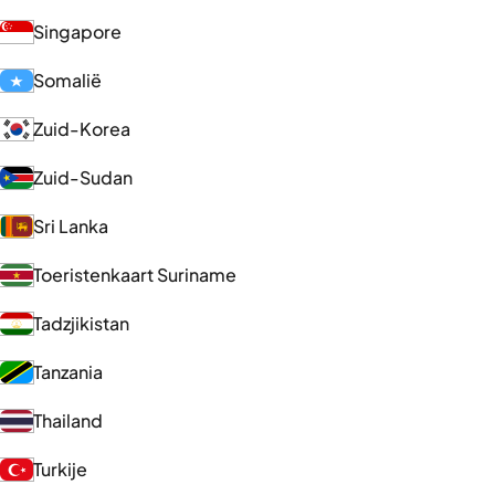
Singapore
Somalië
Zuid-Korea
Zuid-Sudan
Sri Lanka
Toeristenkaart Suriname
Tadzjikistan
Tanzania
Thailand
Turkije