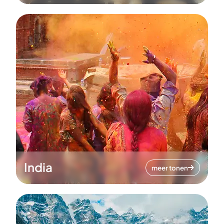
India
meer tonen