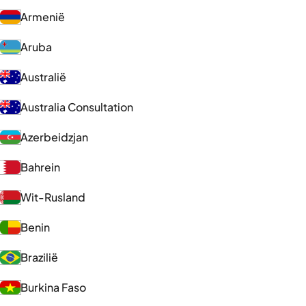
Armenië
Aruba
Australië
Australia Consultation
Azerbeidzjan
Bahrein
Wit-Rusland
Benin
Brazilië
Burkina Faso