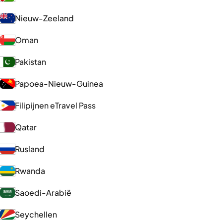
Nieuw-Zeeland
Oman
Pakistan
Papoea-Nieuw-Guinea
Filipijnen eTravel Pass
Qatar
Rusland
Rwanda
Saoedi-Arabië
Seychellen