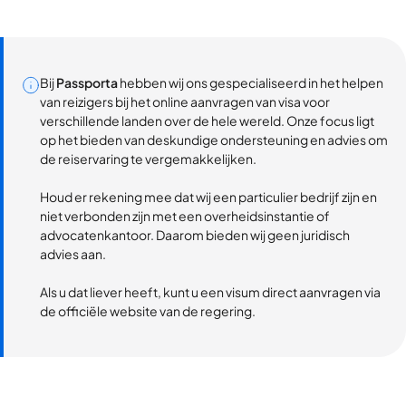
Bij
Passporta
hebben wij ons gespecialiseerd in het helpen
van reizigers bij het online aanvragen van visa voor
verschillende landen over de hele wereld. Onze focus ligt
op het bieden van deskundige ondersteuning en advies om
de reiservaring te vergemakkelijken.
Houd er rekening mee dat wij een particulier bedrijf zijn en
niet verbonden zijn met een overheidsinstantie of
advocatenkantoor. Daarom bieden wij geen juridisch
advies aan.
Als u dat liever heeft, kunt u een visum direct aanvragen via
de officiële website van de regering.