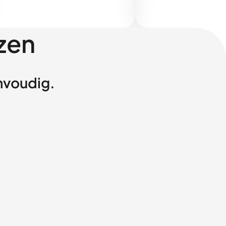
zen
envoudig.