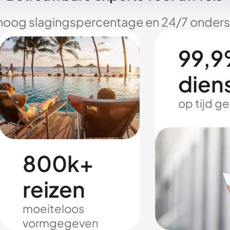
hoog slagingspercentage en 24/7 onderst
99,9
dien
op tijd g
800k+
reizen
moeiteloos
vormgegeven