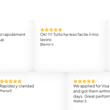
idement
Ok! !!!! Tutto ha reso facile il mio
Easy
lavoro
Rene
Blemir V.
z y claridad
We applied for Visa to Om
.
and got them within 3 wor
days. Great performance!
Walter S.