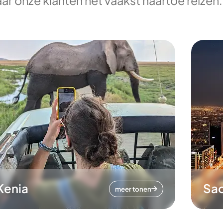
ar onze klanten het vaakst naartoe reizen.
Kenia
Sa
meer tonen