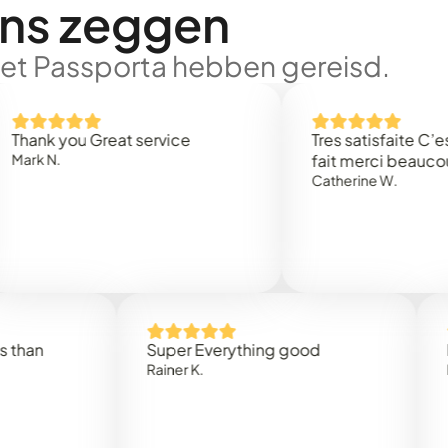
ons zeggen
met Passporta hebben gereisd.
 you Great service
Tres satisfaite C’est rap
N.
fait merci beaucoup
Catherine W.
Super Everything good
Rapide
Rainer K.
Marta R