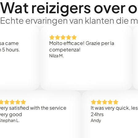
Wat reizigers over 
Echte ervaringen van klanten die 
me
Molto efficace! Grazie per la
Thank
s.
competenza!
Mark 
Nilza M.
tisfied with the service
It was very quick, less than
ood
24hrs
L.
Andy