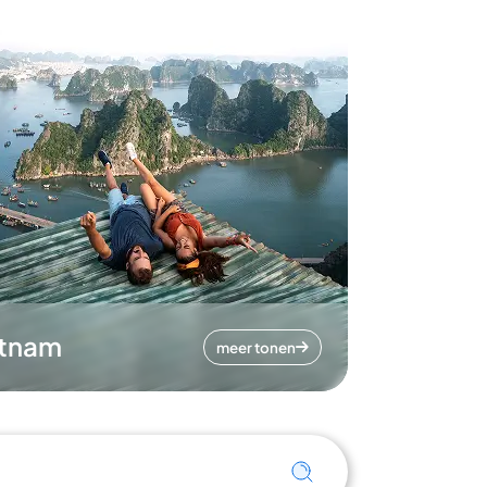
etnam
meer tonen