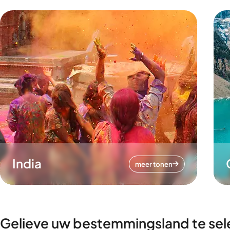
India
meer tonen
Gelieve uw bestemmingsland te sel