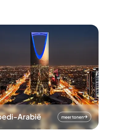
oedi-Arabië
meer tonen