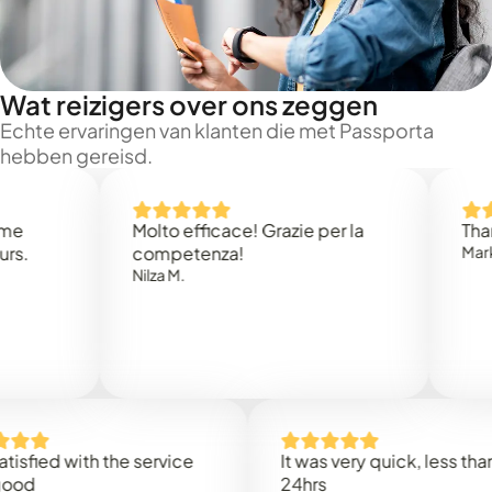
Wat reizigers over ons zeggen
Echte ervaringen van klanten die met Passporta
hebben gereisd.
Molto efficace! Grazie per la
Thank you
competenza!
Mark N.
Nilza M.
ed with the service
It was very quick, less than
24hrs