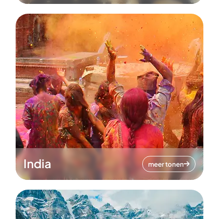
India
meer tonen