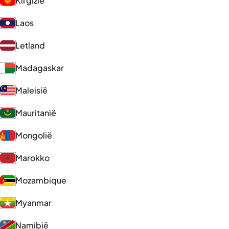
Kirgizië
Laos
Letland
Madagaskar
Maleisië
Mauritanië
Mongolië
Marokko
Mozambique
Myanmar
Namibië