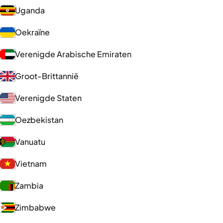
Uganda
Oekraïne
Verenigde Arabische Emiraten
Groot-Brittannië
Verenigde Staten
Oezbekistan
Vanuatu
Vietnam
Zambia
Zimbabwe