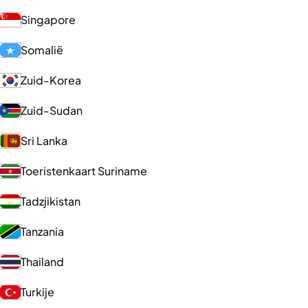
Singapore
Somalië
Zuid-Korea
Zuid-Sudan
Sri Lanka
Toeristenkaart Suriname
Tadzjikistan
Tanzania
Thailand
Turkije