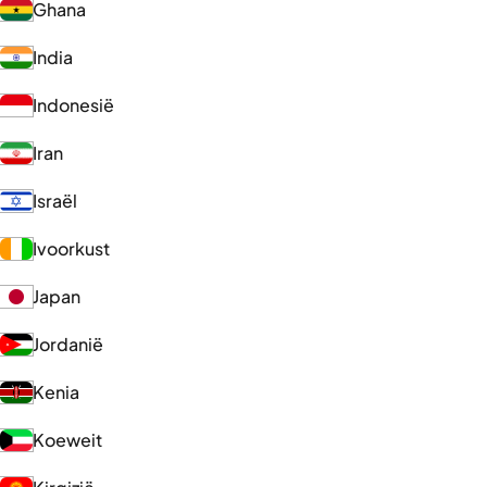
Ghana
India
Indonesië
Iran
Israël
Ivoorkust
Japan
Jordanië
Kenia
Koeweit