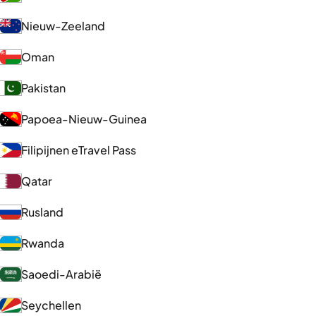
Nieuw-Zeeland
Oman
Pakistan
Papoea-Nieuw-Guinea
Filipijnen eTravel Pass
Qatar
Rusland
Rwanda
Saoedi-Arabië
Seychellen