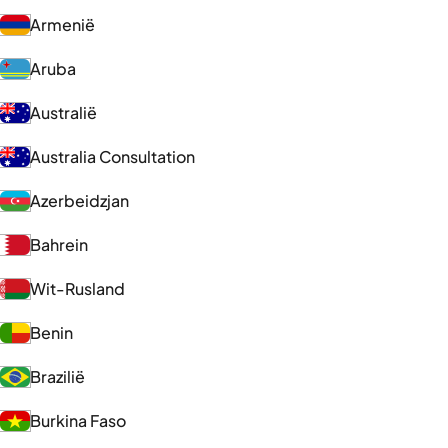
Armenië
Aruba
Australië
Australia Consultation
Azerbeidzjan
Bahrein
Wit-Rusland
Benin
Brazilië
Burkina Faso