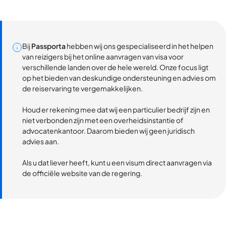
Bij
Passporta
hebben wij ons gespecialiseerd in het helpen
van reizigers bij het online aanvragen van visa voor
verschillende landen over de hele wereld. Onze focus ligt
op het bieden van deskundige ondersteuning en advies om
de reiservaring te vergemakkelijken.
Houd er rekening mee dat wij een particulier bedrijf zijn en
niet verbonden zijn met een overheidsinstantie of
advocatenkantoor. Daarom bieden wij geen juridisch
advies aan.
Als u dat liever heeft, kunt u een visum direct aanvragen via
de officiële website van de regering.