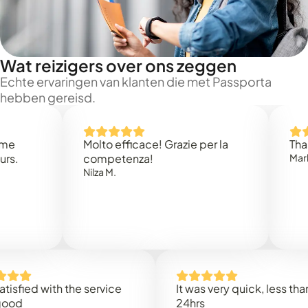
Wat reizigers over ons zeggen
Echte ervaringen van klanten die met Passporta
hebben gereisd.
Molto efficace! Grazie per la
Thank yo
competenza!
Mark N.
Nilza M.
ied with the service
It was very quick, less than
24hrs