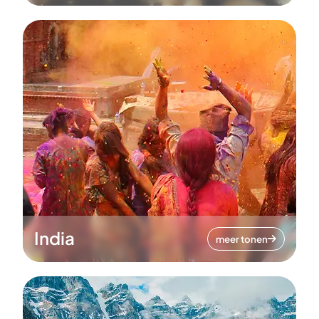
India
meer tonen