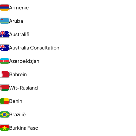
Armenië
Aruba
Australië
Australia Consultation
Azerbeidzjan
Bahrein
Wit-Rusland
Benin
Brazilië
Burkina Faso