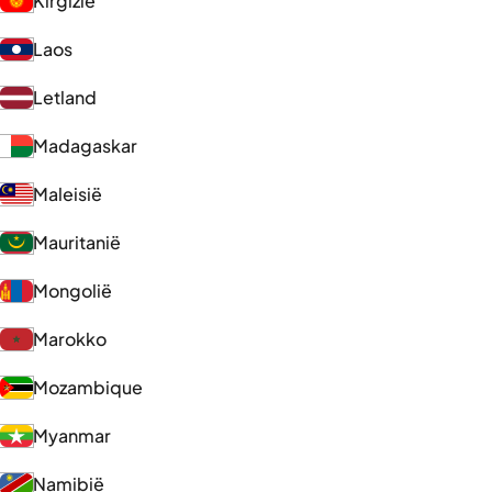
Kirgizië
Laos
Letland
Madagaskar
Maleisië
Mauritanië
Mongolië
Marokko
Mozambique
Myanmar
Namibië