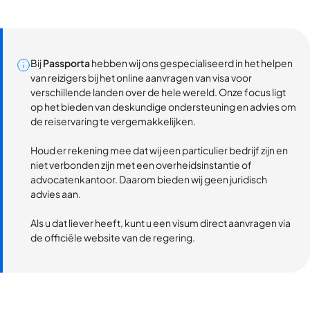
Bij
Passporta
hebben wij ons gespecialiseerd in het helpen
van reizigers bij het online aanvragen van visa voor
verschillende landen over de hele wereld. Onze focus ligt
op het bieden van deskundige ondersteuning en advies om
de reiservaring te vergemakkelijken.
Houd er rekening mee dat wij een particulier bedrijf zijn en
niet verbonden zijn met een overheidsinstantie of
advocatenkantoor. Daarom bieden wij geen juridisch
advies aan.
Als u dat liever heeft, kunt u een visum direct aanvragen via
de officiële website van de regering.