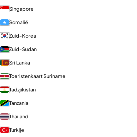
Singapore
Somalië
Zuid-Korea
Zuid-Sudan
Sri Lanka
Toeristenkaart Suriname
Tadzjikistan
Tanzania
Thailand
Turkije