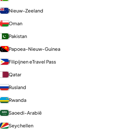
Nieuw-Zeeland
Oman
Pakistan
Papoea-Nieuw-Guinea
Filipijnen eTravel Pass
Qatar
Rusland
Rwanda
Saoedi-Arabië
Seychellen