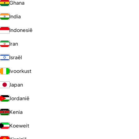
Ghana
India
Indonesië
Iran
Israël
Ivoorkust
Japan
Jordanië
Kenia
Koeweit