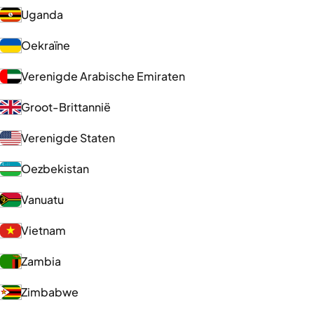
Uganda
Oekraïne
Verenigde Arabische Emiraten
Groot-Brittannië
Verenigde Staten
Oezbekistan
Vanuatu
Vietnam
Zambia
Zimbabwe