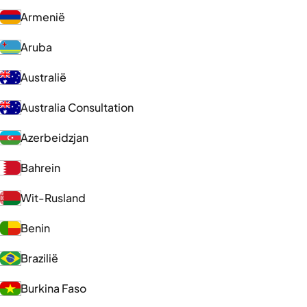
Armenië
Aruba
Australië
Australia Consultation
Azerbeidzjan
Bahrein
Wit-Rusland
Benin
Brazilië
Burkina Faso