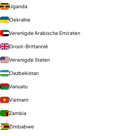
Uganda
Oekraïne
Verenigde Arabische Emiraten
Groot-Brittannië
Verenigde Staten
Oezbekistan
Vanuatu
Vietnam
Zambia
Zimbabwe