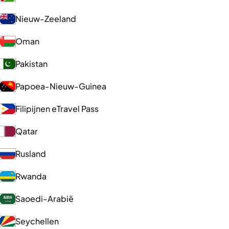
Nieuw-Zeeland
Oman
Pakistan
Papoea-Nieuw-Guinea
Filipijnen eTravel Pass
Qatar
Rusland
Rwanda
Saoedi-Arabië
Seychellen