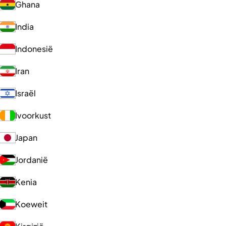
Ghana
India
Indonesië
Iran
Israël
Ivoorkust
Japan
Jordanië
Kenia
Koeweit