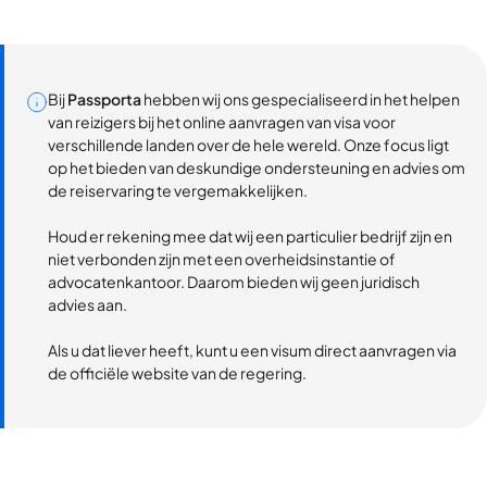
Bij
Passporta
hebben wij ons gespecialiseerd in het helpen
van reizigers bij het online aanvragen van visa voor
verschillende landen over de hele wereld. Onze focus ligt
op het bieden van deskundige ondersteuning en advies om
de reiservaring te vergemakkelijken.
Houd er rekening mee dat wij een particulier bedrijf zijn en
niet verbonden zijn met een overheidsinstantie of
advocatenkantoor. Daarom bieden wij geen juridisch
advies aan.
Als u dat liever heeft, kunt u een visum direct aanvragen via
de officiële website van de regering.