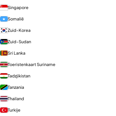
Singapore
Somalië
Zuid-Korea
Zuid-Sudan
Sri Lanka
Toeristenkaart Suriname
Tadzjikistan
Tanzania
Thailand
Turkije