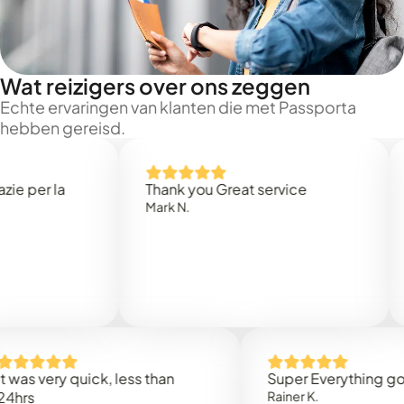
Wat reizigers over ons zeggen
Echte ervaringen van klanten die met Passporta
hebben gereisd.
 la
Thank you Great service
Tres 
Mark N.
fait
Cathe
very quick, less than
Super Everything good
Rainer K.