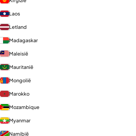
Kirgizië
Laos
Letland
Madagaskar
Maleisië
Mauritanië
Mongolië
Marokko
Mozambique
Myanmar
Namibië