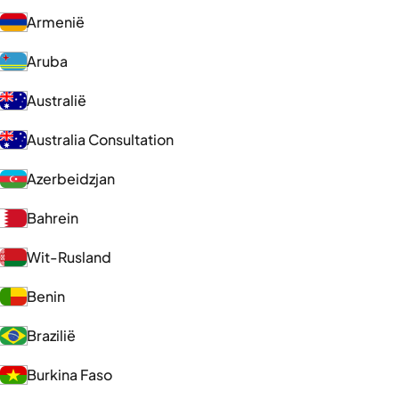
Armenië
Aruba
Australië
Australia Consultation
Azerbeidzjan
Bahrein
Wit-Rusland
Benin
Brazilië
Burkina Faso