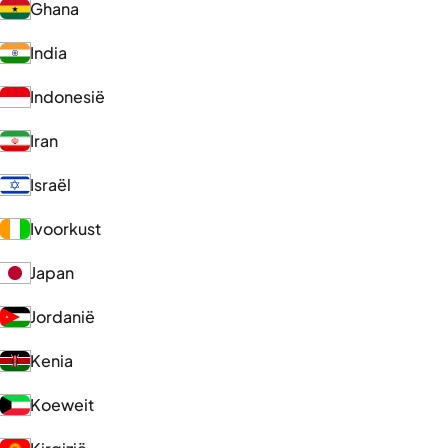
Ghana
India
Indonesië
Iran
Israël
Ivoorkust
Japan
Jordanië
Kenia
Koeweit