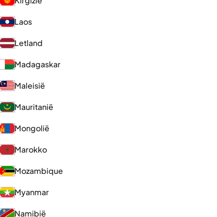
Kirgizië
Laos
Letland
Madagaskar
Maleisië
Mauritanië
Mongolië
Marokko
Mozambique
Myanmar
Namibië