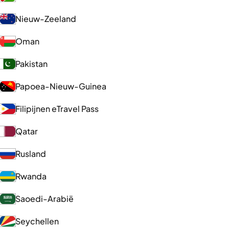
Nieuw-Zeeland
Oman
Pakistan
Papoea-Nieuw-Guinea
Filipijnen eTravel Pass
Qatar
Rusland
Rwanda
Saoedi-Arabië
Seychellen