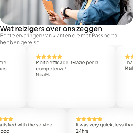
Wat reizigers over ons zeggen
Echte ervaringen van klanten die met Passporta
hebben gereisd.
Molto efficace! Grazie per la
Thank you
competenza!
Mark N.
Nilza M.
d with the service
It was very quick, less than
24hrs