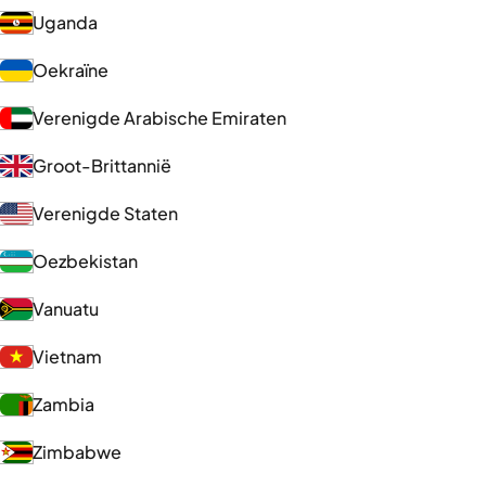
Uganda
Oekraïne
Verenigde Arabische Emiraten
Groot-Brittannië
Verenigde Staten
Oezbekistan
Vanuatu
Vietnam
Zambia
Zimbabwe