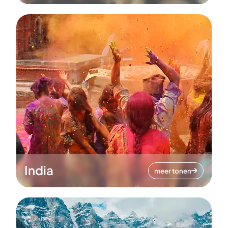
India
meer tonen