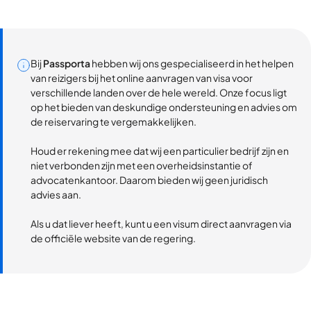
Bij
Passporta
hebben wij ons gespecialiseerd in het helpen
van reizigers bij het online aanvragen van visa voor
verschillende landen over de hele wereld. Onze focus ligt
op het bieden van deskundige ondersteuning en advies om
de reiservaring te vergemakkelijken.
Houd er rekening mee dat wij een particulier bedrijf zijn en
niet verbonden zijn met een overheidsinstantie of
advocatenkantoor. Daarom bieden wij geen juridisch
advies aan.
Als u dat liever heeft, kunt u een visum direct aanvragen via
de officiële website van de regering.