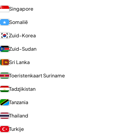
Singapore
Somalië
Zuid-Korea
Zuid-Sudan
Sri Lanka
Toeristenkaart Suriname
Tadzjikistan
Tanzania
Thailand
Turkije