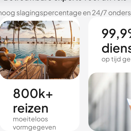
hoog slagingspercentage en 24/7 onderst
99,9
dien
op tijd g
800k+
reizen
moeiteloos
vormgegeven