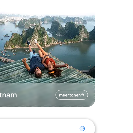
etnam
meer tonen