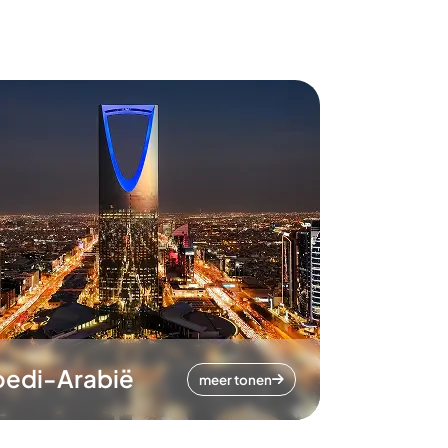
oedi-Arabië
meer tonen