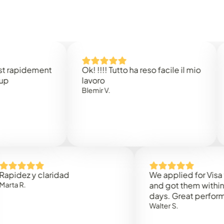
idement
Ok! !!!! Tutto ha reso facile il mio
Easy 
lavoro
Rene 
Blemir V.
 y claridad
We applied for Visa to Om
and got them within 3 work
days. Great performance!
Walter S.