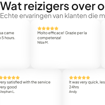
Wat reizigers over 
Echte ervaringen van klanten die 
e
Molto efficace! Grazie per la
Thank
s.
competenza!
Mark N
Nilza M.
isfied with the service
It was very quick, less than
od
24hrs
.
Andy