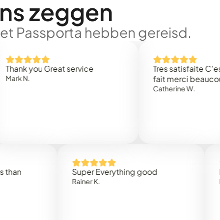
ons zeggen
met Passporta hebben gereisd.
 you Great service
Tres satisfaite C’est rap
.
fait merci beaucoup
Catherine W.
Super Everything good
Rapidez
Rainer K.
Marta R.