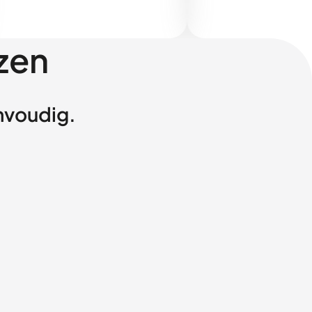
zen
envoudig.