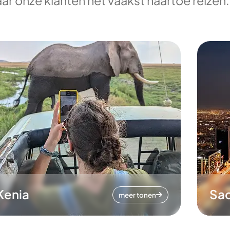
ar onze klanten het vaakst naartoe reizen.
Kenia
Sa
meer tonen