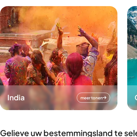
India
meer tonen
Gelieve uw bestemmingsland te sel