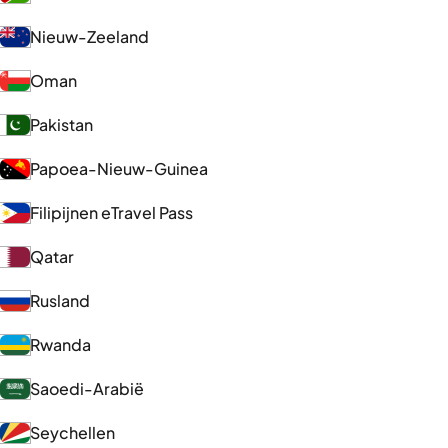
Nieuw-Zeeland
Oman
Pakistan
Papoea-Nieuw-Guinea
Filipijnen eTravel Pass
Qatar
Rusland
Rwanda
Saoedi-Arabië
Seychellen