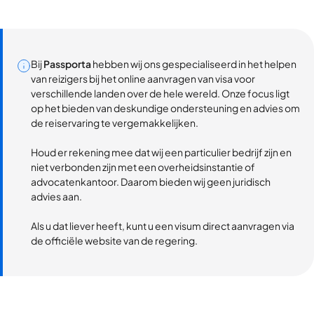
Bij
Passporta
hebben wij ons gespecialiseerd in het helpen
van reizigers bij het online aanvragen van visa voor
verschillende landen over de hele wereld. Onze focus ligt
op het bieden van deskundige ondersteuning en advies om
de reiservaring te vergemakkelijken.
Houd er rekening mee dat wij een particulier bedrijf zijn en
niet verbonden zijn met een overheidsinstantie of
advocatenkantoor. Daarom bieden wij geen juridisch
advies aan.
Als u dat liever heeft, kunt u een visum direct aanvragen via
de officiële website van de regering.