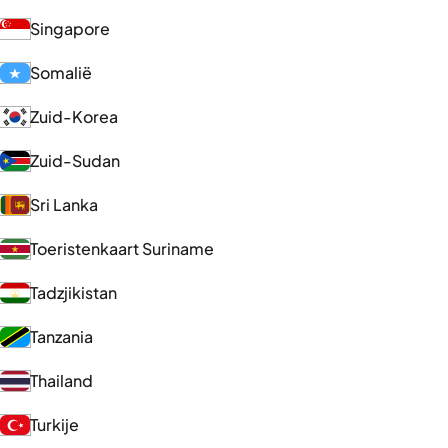
Singapore
Somalië
Zuid-Korea
Zuid-Sudan
Sri Lanka
Toeristenkaart Suriname
Tadzjikistan
Tanzania
Thailand
Turkije