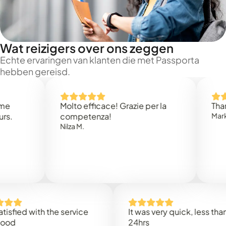
Wat reizigers over ons zeggen
Echte ervaringen van klanten die met Passporta
hebben gereisd.
Molto efficace! Grazie per la
Thank you 
competenza!
Mark N.
Nilza M.
d with the service
It was very quick, less than
24hrs