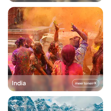
India
meer tonen