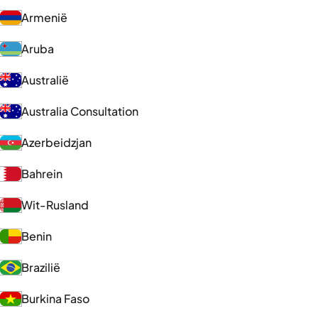
Armenië
Aruba
Australië
Australia Consultation
Azerbeidzjan
Bahrein
Wit-Rusland
Benin
Brazilië
Burkina Faso