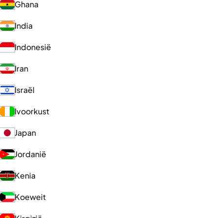
Ghana
India
Indonesië
Iran
Israël
Ivoorkust
Japan
Jordanië
Kenia
Koeweit