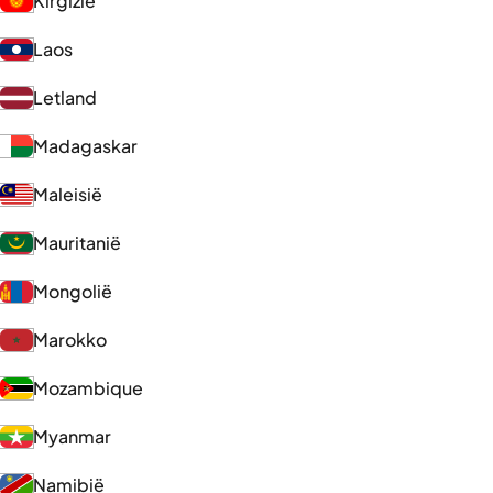
Kirgizië
Laos
Letland
Madagaskar
Maleisië
Mauritanië
Mongolië
Marokko
Mozambique
Myanmar
Namibië