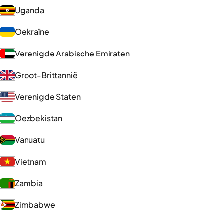
Uganda
Oekraïne
Verenigde Arabische Emiraten
Groot-Brittannië
Verenigde Staten
Oezbekistan
Vanuatu
Vietnam
Zambia
Zimbabwe