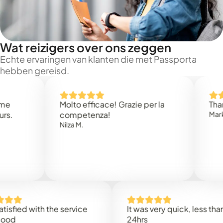
Wat reizigers over ons zeggen
Echte ervaringen van klanten die met Passporta
hebben gereisd.
Molto efficace! Grazie per la
Thank you
competenza!
Mark N.
Nilza M.
d with the service
It was very quick, less than
24hrs