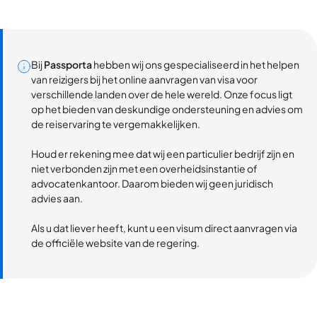
Bij
Passporta
hebben wij ons gespecialiseerd in het helpen
van reizigers bij het online aanvragen van visa voor
verschillende landen over de hele wereld. Onze focus ligt
op het bieden van deskundige ondersteuning en advies om
de reiservaring te vergemakkelijken.
Houd er rekening mee dat wij een particulier bedrijf zijn en
niet verbonden zijn met een overheidsinstantie of
advocatenkantoor. Daarom bieden wij geen juridisch
advies aan.
Als u dat liever heeft, kunt u een visum direct aanvragen via
de officiële website van de regering.