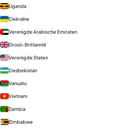
Uganda
Oekraïne
Verenigde Arabische Emiraten
Groot-Brittannië
Verenigde Staten
Oezbekistan
Vanuatu
Vietnam
Zambia
Zimbabwe