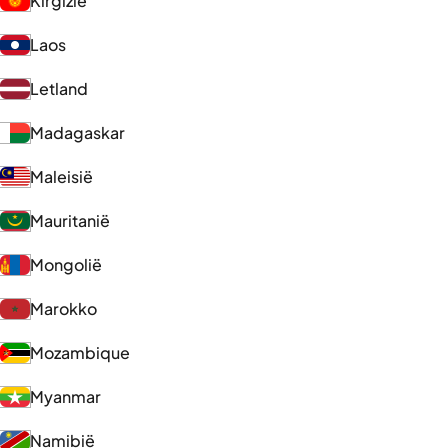
Kirgizië
Laos
Letland
Madagaskar
Maleisië
Mauritanië
Mongolië
Marokko
Mozambique
Myanmar
Namibië