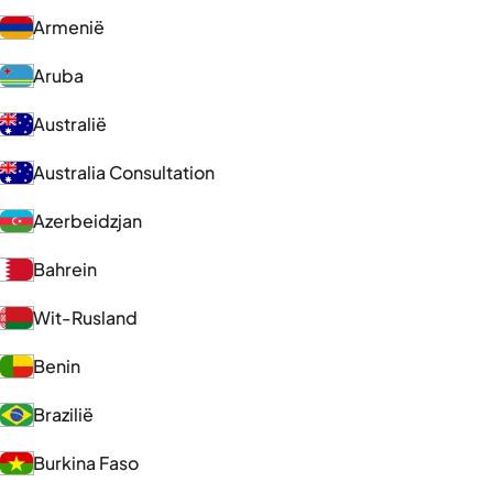
Armenië
Aruba
Australië
Australia Consultation
Azerbeidzjan
Bahrein
Wit-Rusland
Benin
Brazilië
Burkina Faso