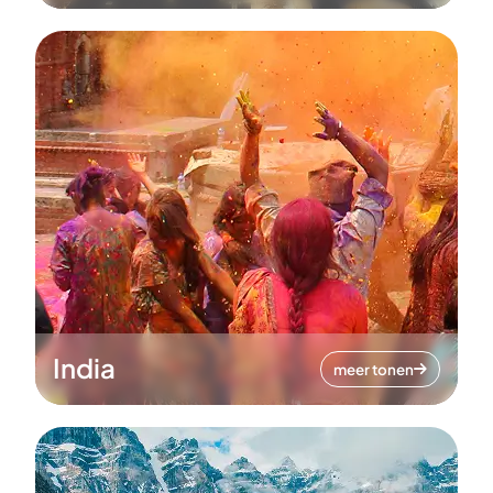
India
meer tonen