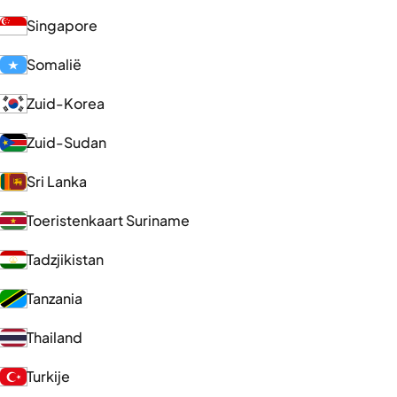
Singapore
Somalië
Zuid-Korea
Zuid-Sudan
Sri Lanka
Toeristenkaart Suriname
Tadzjikistan
Tanzania
Thailand
Turkije