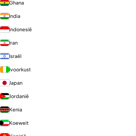
Ghana
India
Indonesië
Iran
Israël
Ivoorkust
Japan
Jordanië
Kenia
Koeweit