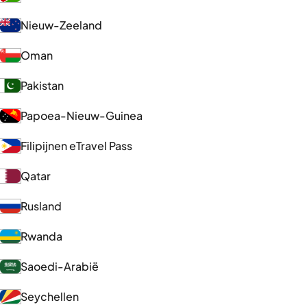
Nieuw-Zeeland
Oman
Pakistan
Papoea-Nieuw-Guinea
Filipijnen eTravel Pass
Qatar
Rusland
Rwanda
Saoedi-Arabië
Seychellen