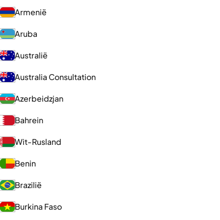
Armenië
Aruba
Australië
Australia Consultation
Azerbeidzjan
Bahrein
Wit-Rusland
Benin
Brazilië
Burkina Faso