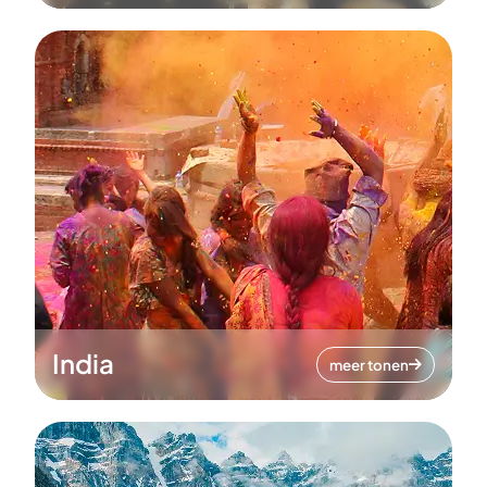
India
meer tonen