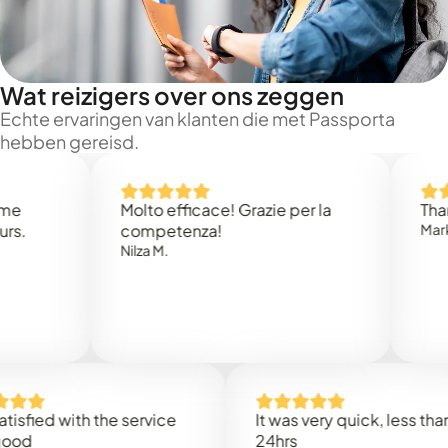
Wat reizigers over ons zeggen
Echte ervaringen van klanten die met Passporta
hebben gereisd.
Molto efficace! Grazie per la
Thank yo
competenza!
Mark N.
Nilza M.
ied with the service
It was very quick, less than
24hrs