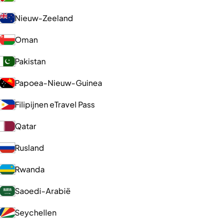
Nieuw-Zeeland
Oman
Pakistan
Papoea-Nieuw-Guinea
Filipijnen eTravel Pass
Qatar
Rusland
Rwanda
Saoedi-Arabië
Seychellen