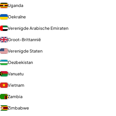
Uganda
Oekraïne
Verenigde Arabische Emiraten
Groot-Brittannië
Verenigde Staten
Oezbekistan
Vanuatu
Vietnam
Zambia
Zimbabwe