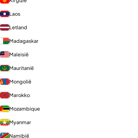
Kirgizië
Laos
Letland
Madagaskar
Maleisië
Mauritanië
Mongolië
Marokko
Mozambique
Myanmar
Namibië