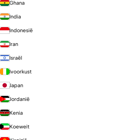
Ghana
India
Indonesië
Iran
Israël
Ivoorkust
Japan
Jordanië
Kenia
Koeweit