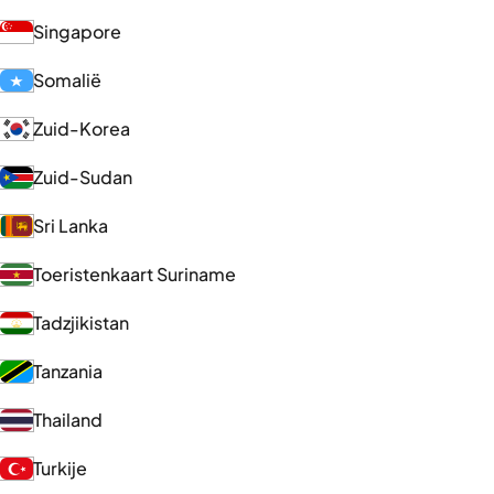
Singapore
Somalië
Zuid-Korea
Zuid-Sudan
Sri Lanka
Toeristenkaart Suriname
Tadzjikistan
Tanzania
Thailand
Turkije