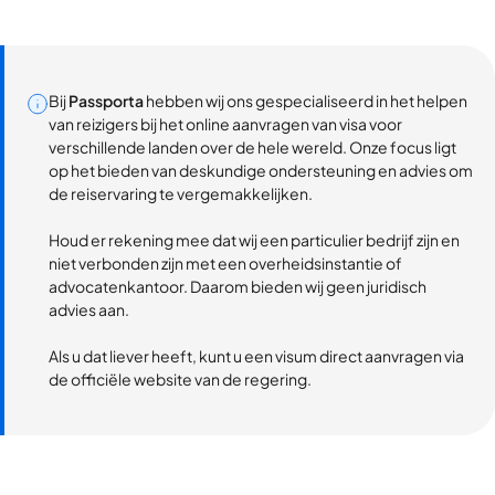
Bij
Passporta
hebben wij ons gespecialiseerd in het helpen
van reizigers bij het online aanvragen van visa voor
verschillende landen over de hele wereld. Onze focus ligt
op het bieden van deskundige ondersteuning en advies om
de reiservaring te vergemakkelijken.
Houd er rekening mee dat wij een particulier bedrijf zijn en
niet verbonden zijn met een overheidsinstantie of
advocatenkantoor. Daarom bieden wij geen juridisch
advies aan.
Als u dat liever heeft, kunt u een visum direct aanvragen via
de officiële website van de regering.