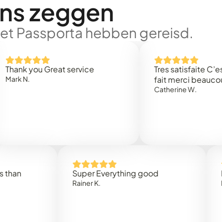
ons zeggen
met Passporta hebben gereisd.
 you Great service
Tres satisfaite C’est rap
.
fait merci beaucoup
Catherine W.
Super Everything good
Rapidez
Rainer K.
Marta R.