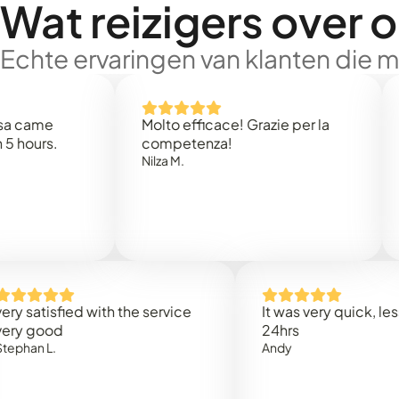
Wat reizigers over 
Echte ervaringen van klanten die 
e
Molto efficace! Grazie per la
Thank
s.
competenza!
Mark N
Nilza M.
isfied with the service
It was very quick, less than
od
24hrs
.
Andy