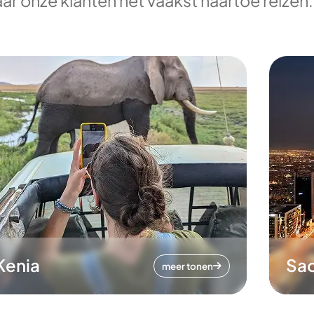
ar onze klanten het vaakst naartoe reizen.
Kenia
Sa
meer tonen