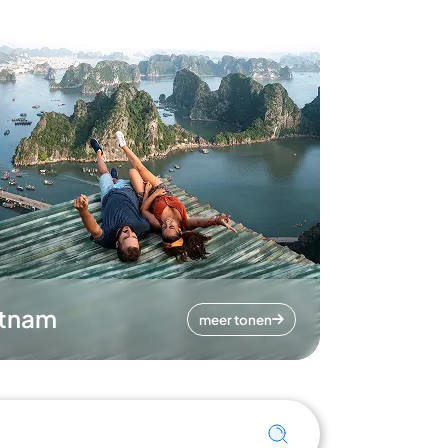
etnam
meer tonen