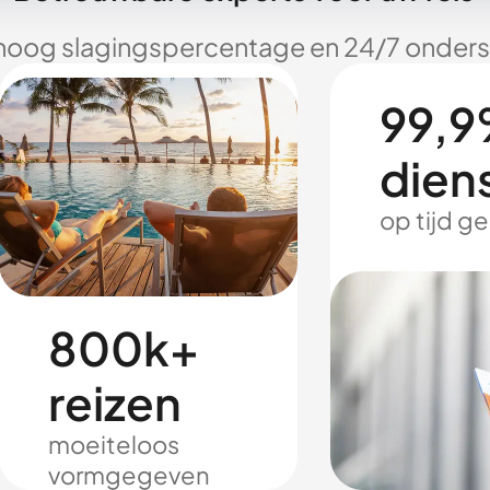
hoog slagingspercentage en 24/7 onderst
99,9
dien
op tijd g
800k+
reizen
moeiteloos
vormgegeven