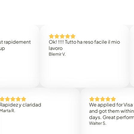
idement
Ok! !!!! Tutto ha reso facile il mio
Easy 
lavoro
Rene 
Blemir V.
 y claridad
We applied for Visa to Om
and got them within 3 work
days. Great performance!
Walter S.