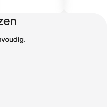
zen
envoudig.