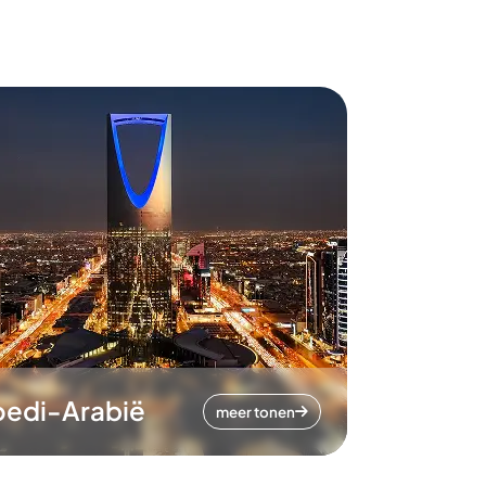
oedi-Arabië
meer tonen