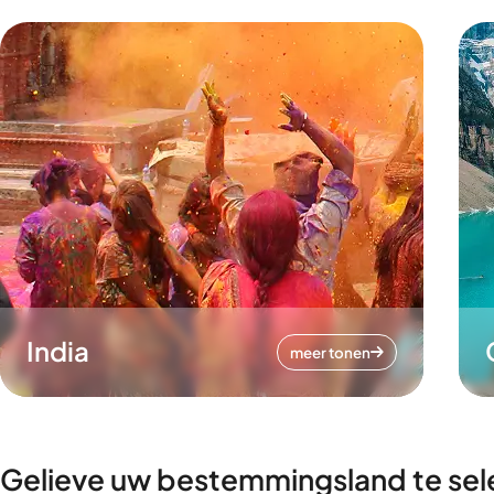
India
meer tonen
Gelieve uw bestemmingsland te sel