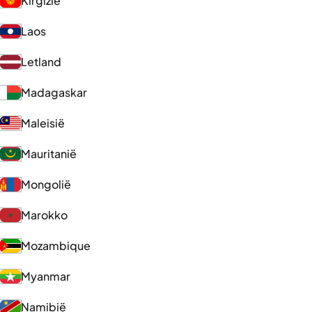
Kirgizië
Laos
Letland
Madagaskar
Maleisië
Mauritanië
Mongolië
Marokko
Mozambique
Myanmar
Namibië