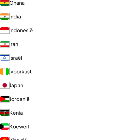
Ghana
India
Indonesië
Iran
Israël
Ivoorkust
Japan
Jordanië
Kenia
Koeweit