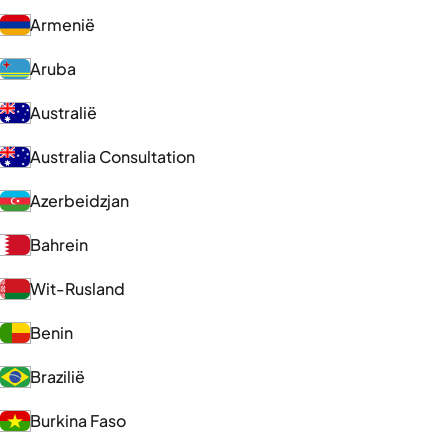
Armenië
Aruba
Australië
Australia Consultation
Azerbeidzjan
Bahrein
Wit-Rusland
Benin
Brazilië
Burkina Faso