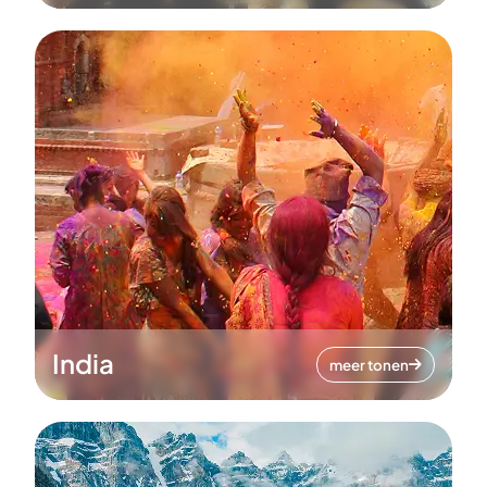
India
meer tonen