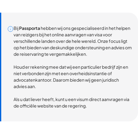
Bij
Passporta
hebben wij ons gespecialiseerd in het helpen
van reizigers bij het online aanvragen van visa voor
verschillende landen over de hele wereld. Onze focus ligt
op het bieden van deskundige ondersteuning en advies om
de reiservaring te vergemakkelijken.
Houd er rekening mee dat wij een particulier bedrijf zijn en
niet verbonden zijn met een overheidsinstantie of
advocatenkantoor. Daarom bieden wij geen juridisch
advies aan.
Als u dat liever heeft, kunt u een visum direct aanvragen via
de officiële website van de regering.