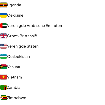
Uganda
Oekraïne
Verenigde Arabische Emiraten
Groot-Brittannië
Verenigde Staten
Oezbekistan
Vanuatu
Vietnam
Zambia
Zimbabwe