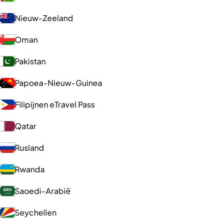
Nieuw-Zeeland
Oman
Pakistan
Papoea-Nieuw-Guinea
Filipijnen eTravel Pass
Qatar
Rusland
Rwanda
Saoedi-Arabië
Seychellen