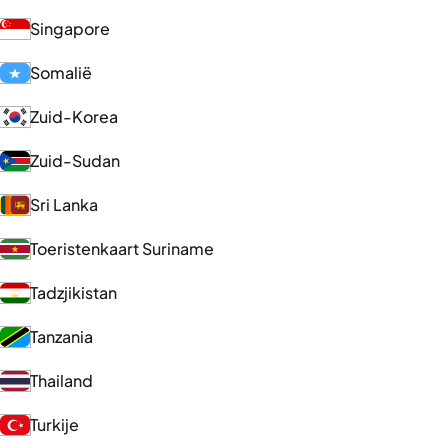
Singapore
Somalië
Zuid-Korea
Zuid-Sudan
Sri Lanka
Toeristenkaart Suriname
Tadzjikistan
Tanzania
Thailand
Turkije