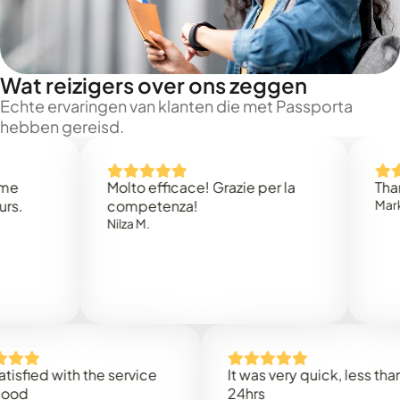
Wat reizigers over ons zeggen
Echte ervaringen van klanten die met Passporta
hebben gereisd.
Molto efficace! Grazie per la
Thank you
competenza!
Mark N.
Nilza M.
ed with the service
It was very quick, less than
24hrs