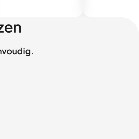
zen
envoudig.