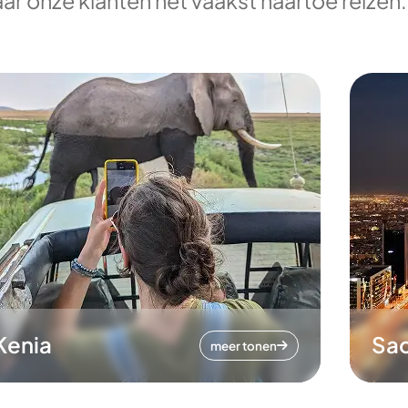
ar onze klanten het vaakst naartoe reizen.
Kenia
Sa
meer tonen