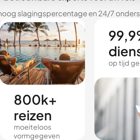
hoog slagingspercentage en 24/7 onderst
99,9
dien
op tijd g
800k+
reizen
moeiteloos
vormgegeven