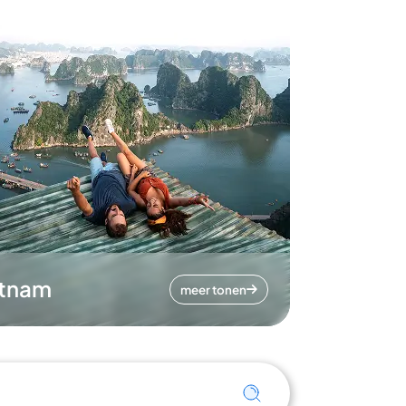
etnam
meer tonen