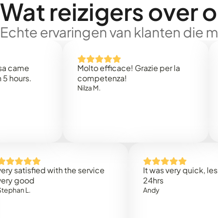
Wat reizigers over 
Echte ervaringen van klanten die 
me
Molto efficace! Grazie per la
Thank
s.
competenza!
Mark 
Nilza M.
isfied with the service
It was very quick, less than
ood
24hrs
L.
Andy