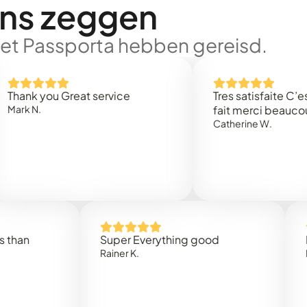
ons zeggen
met Passporta hebben gereisd.
 you Great service
Tres satisfaite C’est rap
N.
fait merci beaucoup
Catherine W.
Super Everything good
Rapide
Rainer K.
Marta R.