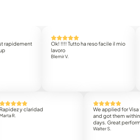
idement
Ok! !!!! Tutto ha reso facile il mio
Easy
lavoro
Rene 
Blemir V.
z y claridad
We applied for Visa to Om
and got them within 3 wor
days. Great performance!
Walter S.