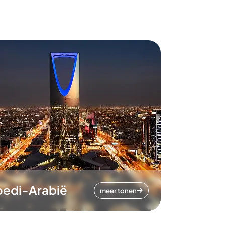
oedi-Arabië
meer tonen