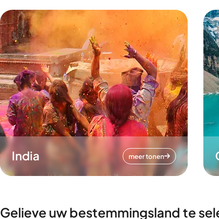
India
meer tonen
Gelieve uw bestemmingsland te sel