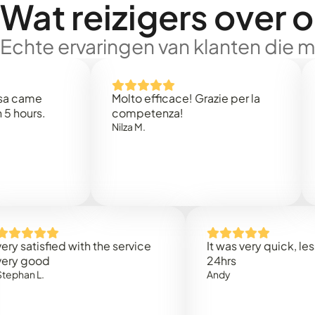
Wat reizigers over 
Echte ervaringen van klanten die 
e
Molto efficace! Grazie per la
Thank
s.
competenza!
Mark N
Nilza M.
isfied with the service
It was very quick, less than
od
24hrs
.
Andy