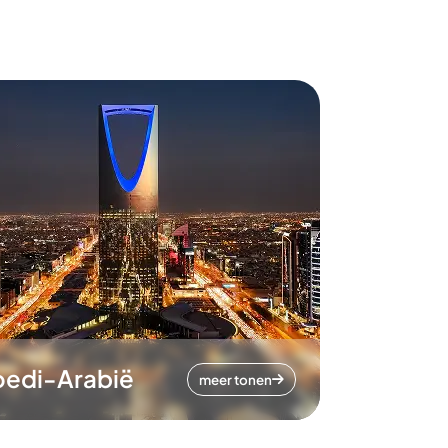
oedi-Arabië
meer tonen