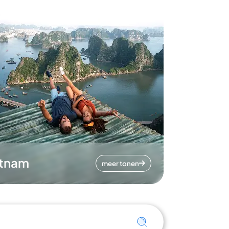
etnam
meer tonen