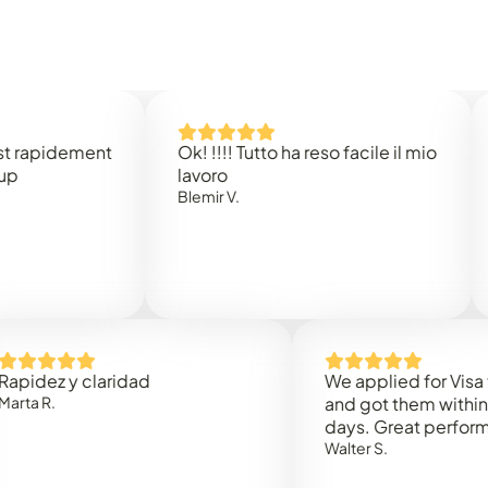
idement
Ok! !!!! Tutto ha reso facile il mio
Easy 
lavoro
Rene 
Blemir V.
 y claridad
We applied for Visa to Oma
and got them within 3 work
days. Great performance!
Walter S.