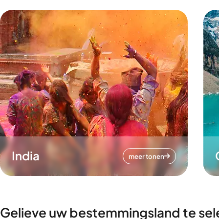
India
meer tonen
Gelieve uw bestemmingsland te sel