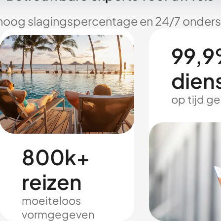
hoog slagingspercentage en 24/7 onderst
99,9
dien
op tijd g
800k+
reizen
moeiteloos
vormgegeven