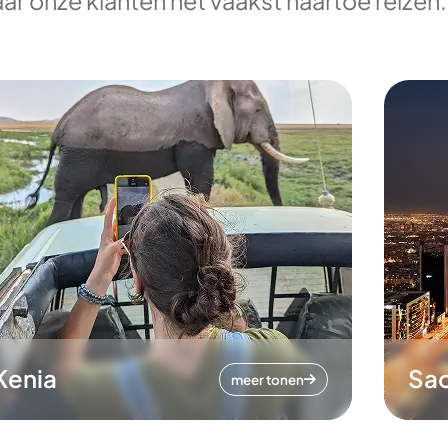
ar onze klanten het vaakst naartoe reizen.
Kenia
Sa
meer tonen