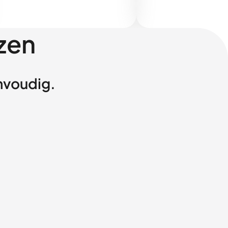
zen
envoudig.