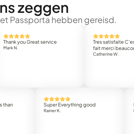
ons zeggen
met Passporta hebben gereisd.
 you Great service
Tres satisfaite C’est rap
.
fait merci beaucoup
Catherine W.
Super Everything good
Rapidez
Rainer K.
Marta R.