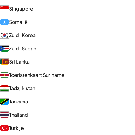
Singapore
Somalië
Zuid-Korea
Zuid-Sudan
Sri Lanka
Toeristenkaart Suriname
Tadzjikistan
Tanzania
Thailand
Turkije