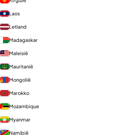
Kirgizië
Laos
Letland
Madagaskar
Maleisië
Mauritanië
Mongolië
Marokko
Mozambique
Myanmar
Namibië