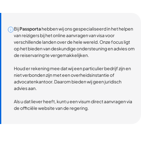
Bij
Passporta
hebben wij ons gespecialiseerd in het helpen
van reizigers bij het online aanvragen van visa voor
verschillende landen over de hele wereld. Onze focus ligt
op het bieden van deskundige ondersteuning en advies om
de reiservaring te vergemakkelijken.
Houd er rekening mee dat wij een particulier bedrijf zijn en
niet verbonden zijn met een overheidsinstantie of
advocatenkantoor. Daarom bieden wij geen juridisch
advies aan.
Als u dat liever heeft, kunt u een visum direct aanvragen via
de officiële website van de regering.