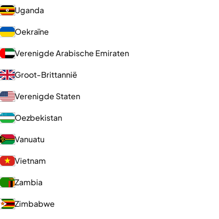
Uganda
Oekraïne
Verenigde Arabische Emiraten
Groot-Brittannië
Verenigde Staten
Oezbekistan
Vanuatu
Vietnam
Zambia
Zimbabwe