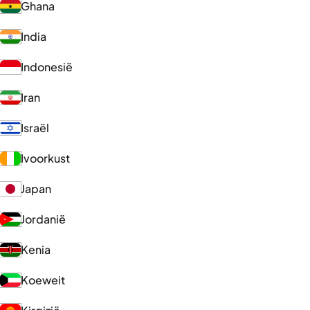
Ghana
India
Indonesië
Iran
Israël
Ivoorkust
Japan
Jordanië
Kenia
Koeweit