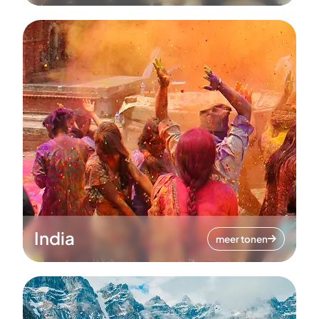
India
meer tonen