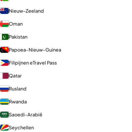
Nieuw-Zeeland
Oman
Pakistan
Papoea-Nieuw-Guinea
Filipijnen eTravel Pass
Qatar
Rusland
Rwanda
Saoedi-Arabië
Seychellen