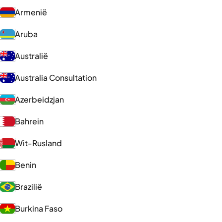
Armenië
Aruba
Australië
Australia Consultation
Azerbeidzjan
Bahrein
Wit-Rusland
Benin
Brazilië
Burkina Faso