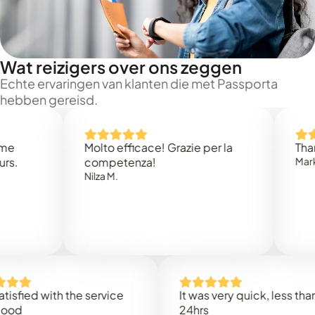
Wat reizigers over ons zeggen
Echte ervaringen van klanten die met Passporta
hebben gereisd.
Molto efficace! Grazie per la
Thank you
competenza!
Mark N.
Nilza M.
d with the service
It was very quick, less than
24hrs