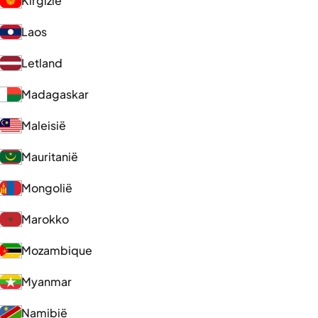
Kirgizië
Laos
Letland
Madagaskar
Maleisië
Mauritanië
Mongolië
Marokko
Mozambique
Myanmar
Namibië