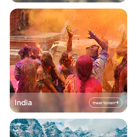
India
meer tonen