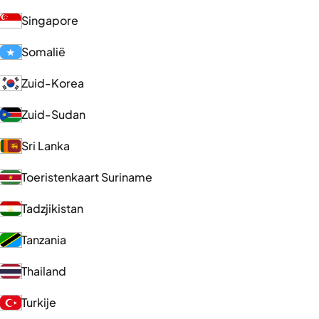
Singapore
Somalië
Zuid-Korea
Zuid-Sudan
Sri Lanka
Toeristenkaart Suriname
Tadzjikistan
Tanzania
Thailand
Turkije