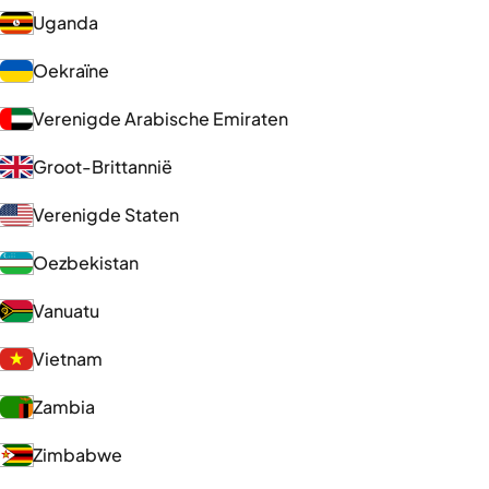
Uganda
Oekraïne
Verenigde Arabische Emiraten
Groot-Brittannië
Verenigde Staten
Oezbekistan
Vanuatu
Vietnam
Zambia
Zimbabwe