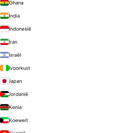
Ghana
India
Indonesië
Iran
Israël
Ivoorkust
Japan
Jordanië
Kenia
Koeweit