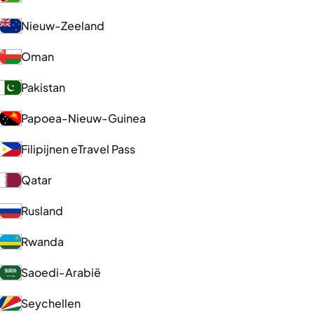
Nieuw-Zeeland
Oman
Pakistan
Papoea-Nieuw-Guinea
Filipijnen eTravel Pass
Qatar
Rusland
Rwanda
Saoedi-Arabië
Seychellen