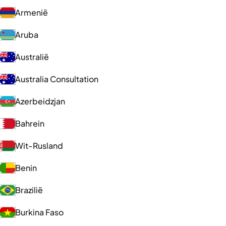
Armenië
Aruba
Australië
Australia Consultation
Azerbeidzjan
Bahrein
Wit-Rusland
Benin
Brazilië
Burkina Faso