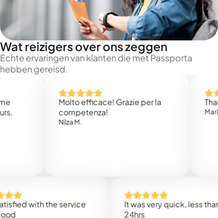
Wat reizigers over ons zeggen
Echte ervaringen van klanten die met Passporta
hebben gereisd.
Molto efficace! Grazie per la
Thank you
competenza!
Mark N.
Nilza M.
ed with the service
It was very quick, less than
24hrs