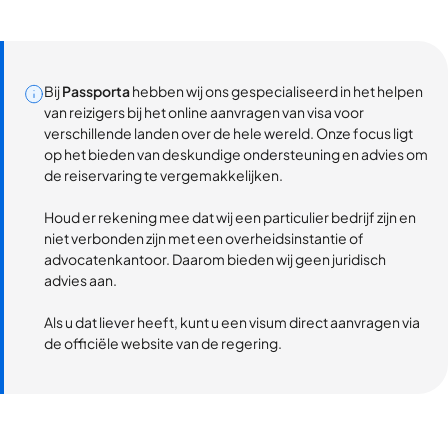
Bij
Passporta
hebben wij ons gespecialiseerd in het helpen
van reizigers bij het online aanvragen van visa voor
verschillende landen over de hele wereld. Onze focus ligt
op het bieden van deskundige ondersteuning en advies om
de reiservaring te vergemakkelijken.
Houd er rekening mee dat wij een particulier bedrijf zijn en
niet verbonden zijn met een overheidsinstantie of
advocatenkantoor. Daarom bieden wij geen juridisch
advies aan.
Als u dat liever heeft, kunt u een visum direct aanvragen via
de officiële website van de regering.