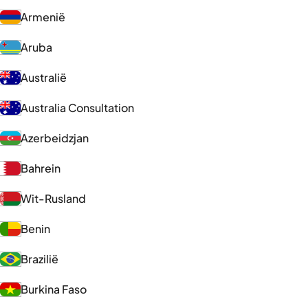
Armenië
Aruba
Australië
Australia Consultation
Azerbeidzjan
Bahrein
Wit-Rusland
Benin
Brazilië
Burkina Faso