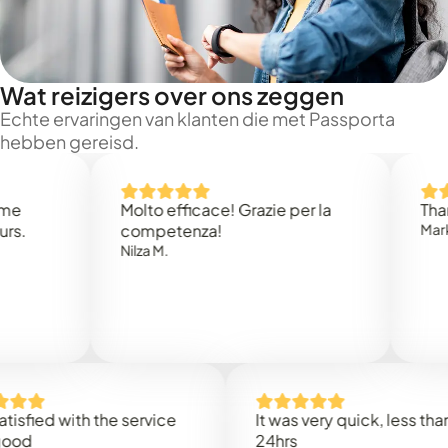
Wat reizigers over ons zeggen
Echte ervaringen van klanten die met Passporta
hebben gereisd.
Molto efficace! Grazie per la
Thank you
competenza!
Mark N.
Nilza M.
d with the service
It was very quick, less than
24hrs