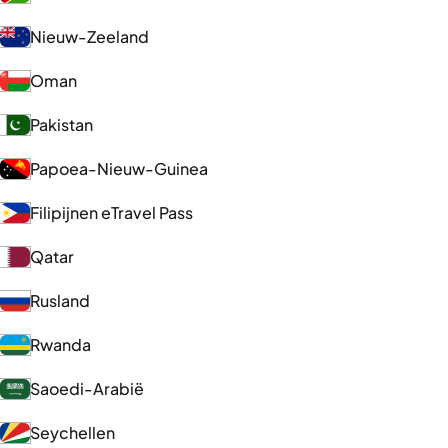
Nieuw-Zeeland
Oman
Pakistan
Papoea-Nieuw-Guinea
Filipijnen eTravel Pass
Qatar
Rusland
Rwanda
Saoedi-Arabië
Seychellen