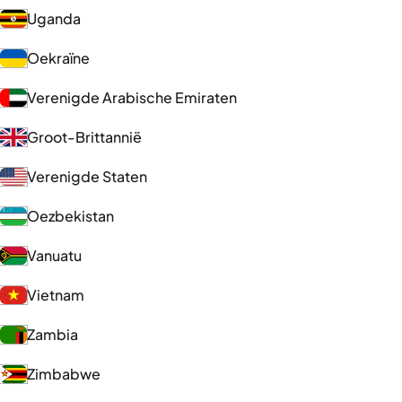
Uganda
Oekraïne
Verenigde Arabische Emiraten
Groot-Brittannië
Verenigde Staten
Oezbekistan
Vanuatu
Vietnam
Zambia
Zimbabwe