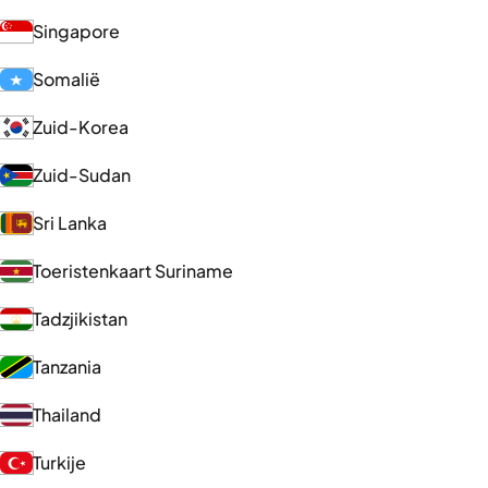
Singapore
Somalië
Zuid-Korea
Zuid-Sudan
Sri Lanka
Toeristenkaart Suriname
Tadzjikistan
Tanzania
Thailand
Turkije