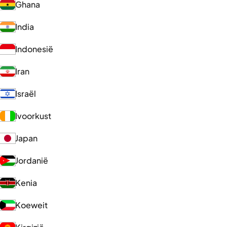
Ghana
India
Indonesië
Iran
Israël
Ivoorkust
Japan
Jordanië
Kenia
Koeweit