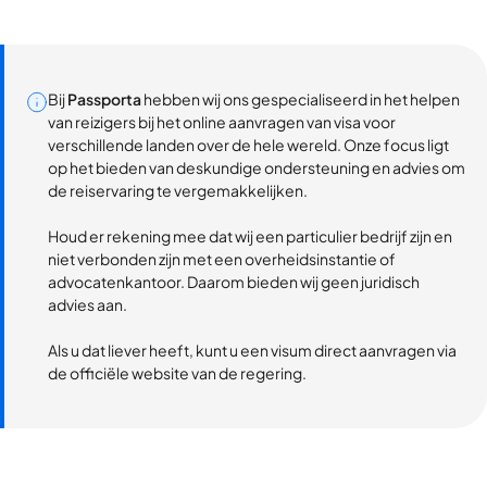
Bij
Passporta
hebben wij ons gespecialiseerd in het helpen
van reizigers bij het online aanvragen van visa voor
verschillende landen over de hele wereld. Onze focus ligt
op het bieden van deskundige ondersteuning en advies om
de reiservaring te vergemakkelijken.
Houd er rekening mee dat wij een particulier bedrijf zijn en
niet verbonden zijn met een overheidsinstantie of
advocatenkantoor. Daarom bieden wij geen juridisch
advies aan.
Als u dat liever heeft, kunt u een visum direct aanvragen via
de officiële website van de regering.