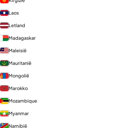
Kirgizië
Laos
Letland
Madagaskar
Maleisië
Mauritanië
Mongolië
Marokko
Mozambique
Myanmar
Namibië