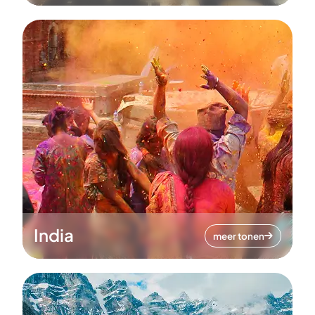
India
meer tonen