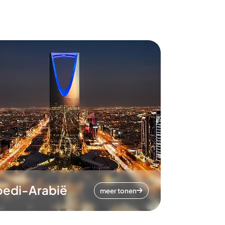
oedi-Arabië
meer tonen