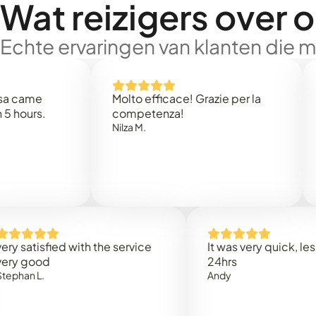
Wat reizigers over 
Echte ervaringen van klanten die 
e
Molto efficace! Grazie per la
Thank
s.
competenza!
Mark N
Nilza M.
isfied with the service
It was very quick, less than
od
24hrs
.
Andy