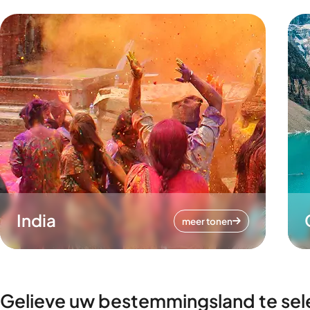
India
meer tonen
Gelieve uw bestemmingsland te sel