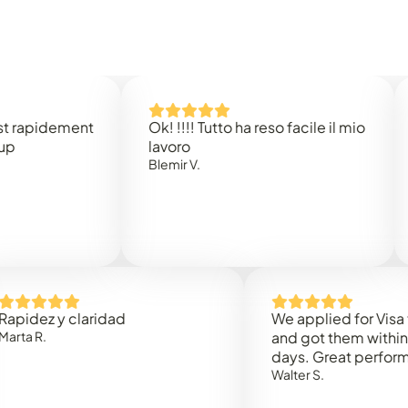
idement
Ok! !!!! Tutto ha reso facile il mio
Easy 
lavoro
Rene 
Blemir V.
 y claridad
We applied for Visa to Om
and got them within 3 work
days. Great performance!
Walter S.