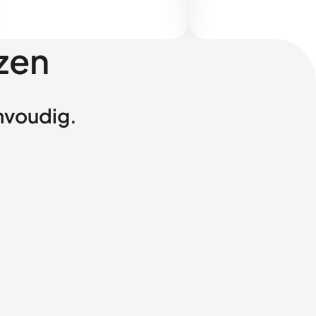
zen
envoudig.