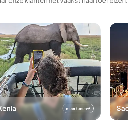
ar onze klanten het vaakst naartoe reizen.
Kenia
Sa
meer tonen