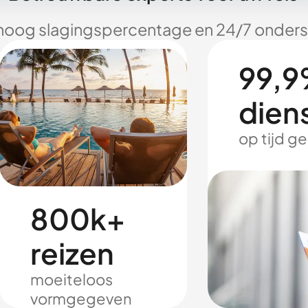
hoog slagingspercentage en 24/7 onderst
99,9
dien
op tijd g
800k+
reizen
moeiteloos
vormgegeven