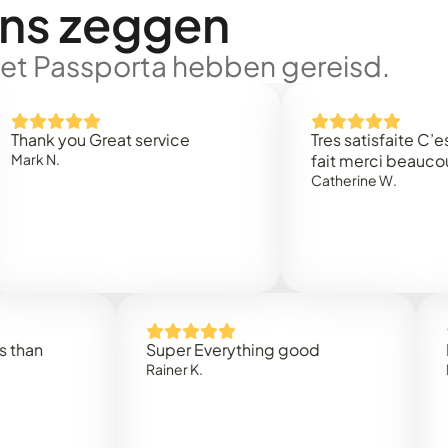
ons zeggen
met Passporta hebben gereisd.
 you Great service
Tres satisfaite C’est rap
.
fait merci beaucoup
Catherine W.
Super Everything good
Rapidez
Rainer K.
Marta R.