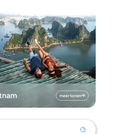
etnam
meer tonen