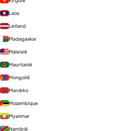
Kirgizië
Laos
Letland
Madagaskar
Maleisië
Mauritanië
Mongolië
Marokko
Mozambique
Myanmar
Namibië