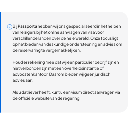
Bij
Passporta
hebben wij ons gespecialiseerd in het helpen
van reizigers bij het online aanvragen van visa voor
verschillende landen over de hele wereld. Onze focus ligt
op het bieden van deskundige ondersteuning en advies om
de reiservaring te vergemakkelijken.
Houd er rekening mee dat wij een particulier bedrijf zijn en
niet verbonden zijn met een overheidsinstantie of
advocatenkantoor. Daarom bieden wij geen juridisch
advies aan.
Als u dat liever heeft, kunt u een visum direct aanvragen via
de officiële website van de regering.