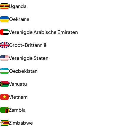
Uganda
Oekraïne
Verenigde Arabische Emiraten
Groot-Brittannië
Verenigde Staten
Oezbekistan
Vanuatu
Vietnam
Zambia
Zimbabwe