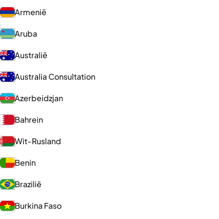
Armenië
Aruba
Australië
Australia Consultation
Azerbeidzjan
Bahrein
Wit-Rusland
Benin
Brazilië
Burkina Faso