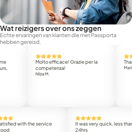
Wat reizigers over ons zeggen
Echte ervaringen van klanten die met Passporta
hebben gereisd.
Molto efficace! Grazie per la
Thank you
competenza!
Mark N.
Nilza M.
d with the service
It was very quick, less than
24hrs