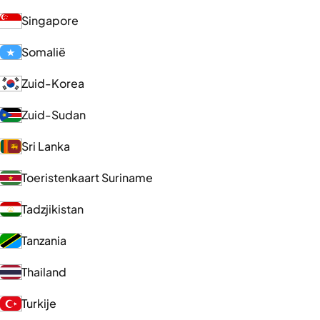
Singapore
Somalië
Zuid-Korea
Zuid-Sudan
Sri Lanka
Toeristenkaart Suriname
Tadzjikistan
Tanzania
Thailand
Turkije