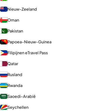
Nieuw-Zeeland
Oman
Pakistan
Papoea-Nieuw-Guinea
Filipijnen eTravel Pass
Qatar
Rusland
Rwanda
Saoedi-Arabië
Seychellen