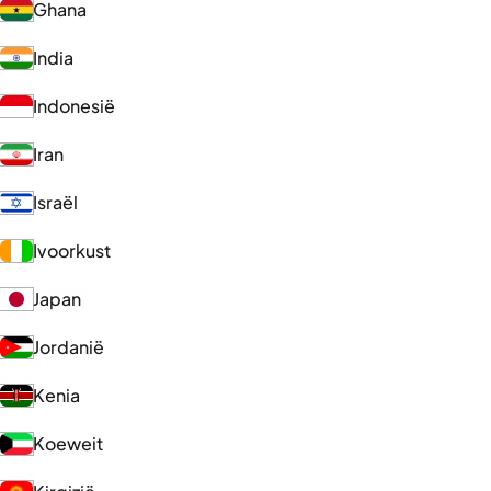
Ghana
India
Indonesië
Iran
Israël
Ivoorkust
Japan
Jordanië
Kenia
Koeweit