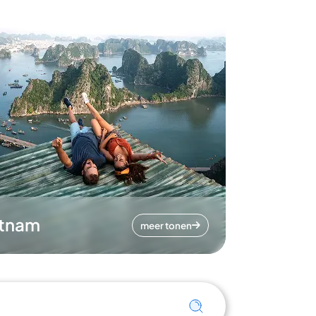
etnam
meer tonen