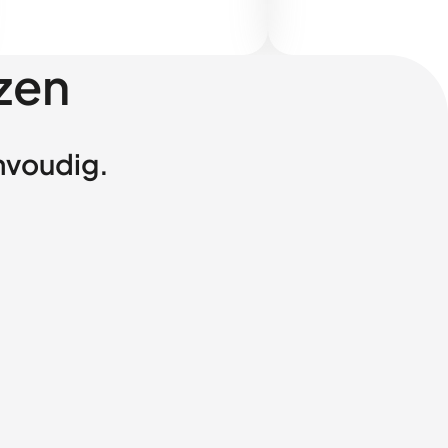
zen
envoudig.