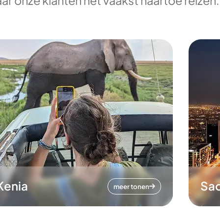
ar onze klanten het vaakst naartoe reizen.
Kenia
Sa
meer tonen