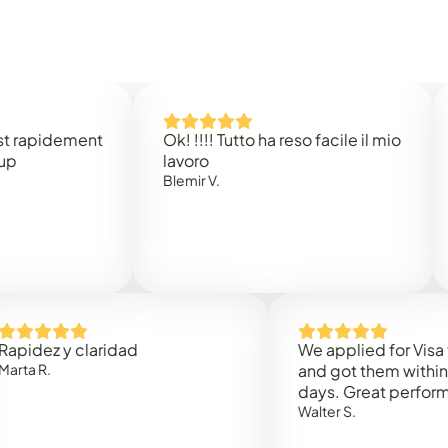
idement
Ok! !!!! Tutto ha reso facile il mio
Easy 
lavoro
Rene 
Blemir V.
 y claridad
We applied for Visa to Om
and got them within 3 work
days. Great performance!
Walter S.