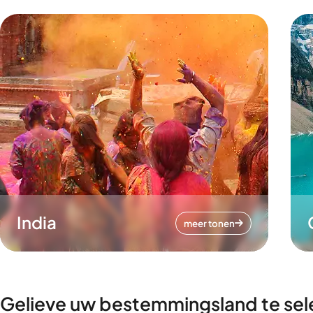
India
meer tonen
Gelieve uw bestemmingsland te sel