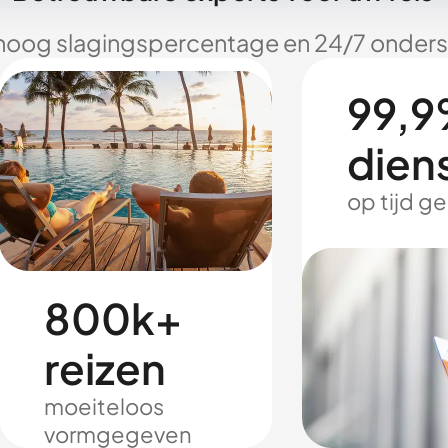
hoog slagingspercentage en 24/7 onderst
99,9
dien
op tijd g
800k+
reizen
moeiteloos
vormgegeven