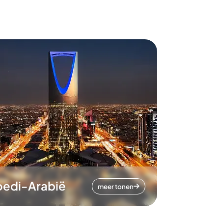
oedi-Arabië
meer tonen