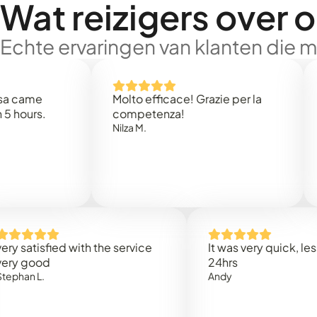
Wat reizigers over 
Echte ervaringen van klanten die 
e
Molto efficace! Grazie per la
Thank
s.
competenza!
Mark N
Nilza M.
isfied with the service
It was very quick, less than
od
24hrs
.
Andy