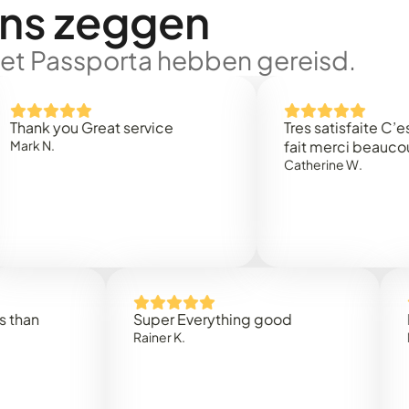
ons zeggen
met Passporta hebben gereisd.
 you Great service
Tres satisfaite C’est rap
.
fait merci beaucoup
Catherine W.
Super Everything good
Rapidez
Rainer K.
Marta R.