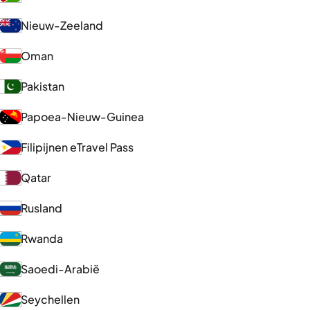
Nieuw-Zeeland
Oman
Pakistan
Papoea-Nieuw-Guinea
Filipijnen eTravel Pass
Qatar
Rusland
Rwanda
Saoedi-Arabië
Seychellen