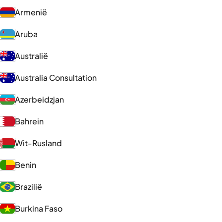
Armenië
Aruba
Australië
Australia Consultation
Azerbeidzjan
Bahrein
Wit-Rusland
Benin
Brazilië
Burkina Faso