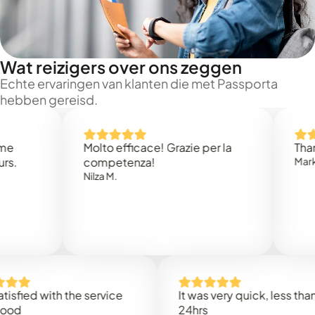
Wat reizigers over ons zeggen
Echte ervaringen van klanten die met Passporta
hebben gereisd.
Molto efficace! Grazie per la
Thank you 
competenza!
Mark N.
Nilza M.
d with the service
It was very quick, less than
24hrs