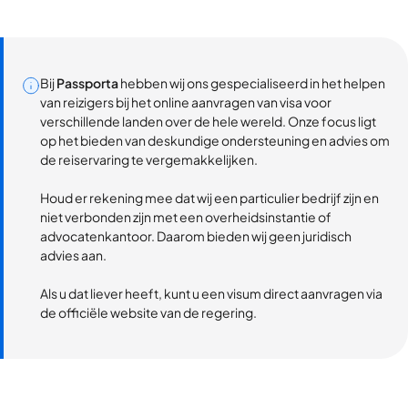
Bij
Passporta
hebben wij ons gespecialiseerd in het helpen
van reizigers bij het online aanvragen van visa voor
verschillende landen over de hele wereld. Onze focus ligt
op het bieden van deskundige ondersteuning en advies om
de reiservaring te vergemakkelijken.
Houd er rekening mee dat wij een particulier bedrijf zijn en
niet verbonden zijn met een overheidsinstantie of
advocatenkantoor. Daarom bieden wij geen juridisch
advies aan.
Als u dat liever heeft, kunt u een visum direct aanvragen via
de officiële website van de regering.