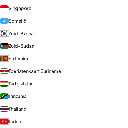
Singapore
Somalië
Zuid-Korea
Zuid-Sudan
Sri Lanka
Toeristenkaart Suriname
Tadzjikistan
Tanzania
Thailand
Turkije