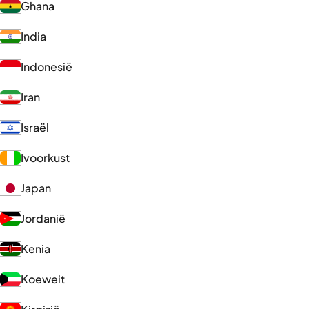
Ghana
India
Indonesië
Iran
Israël
Ivoorkust
Japan
Jordanië
Kenia
Koeweit