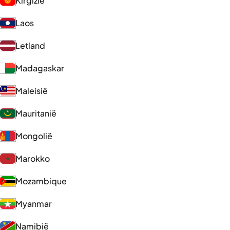
Kirgizië
Laos
Letland
Madagaskar
Maleisië
Mauritanië
Mongolië
Marokko
Mozambique
Myanmar
Namibië