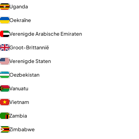
Uganda
Oekraïne
Verenigde Arabische Emiraten
Groot-Brittannië
Verenigde Staten
Oezbekistan
Vanuatu
Vietnam
Zambia
Zimbabwe