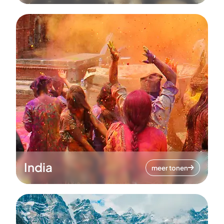
India
meer tonen