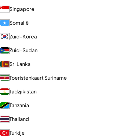
Singapore
Somalië
Zuid-Korea
Zuid-Sudan
Sri Lanka
Toeristenkaart Suriname
Tadzjikistan
Tanzania
Thailand
Turkije