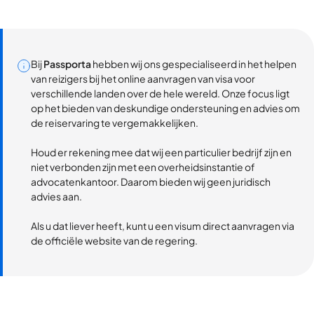
Bij
Passporta
hebben wij ons gespecialiseerd in het helpen
van reizigers bij het online aanvragen van visa voor
verschillende landen over de hele wereld. Onze focus ligt
op het bieden van deskundige ondersteuning en advies om
de reiservaring te vergemakkelijken.
Houd er rekening mee dat wij een particulier bedrijf zijn en
niet verbonden zijn met een overheidsinstantie of
advocatenkantoor. Daarom bieden wij geen juridisch
advies aan.
Als u dat liever heeft, kunt u een visum direct aanvragen via
de officiële website van de regering.