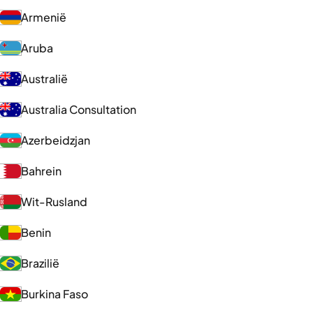
Armenië
Aruba
Australië
Australia Consultation
Azerbeidzjan
Bahrein
Wit-Rusland
Benin
Brazilië
Burkina Faso