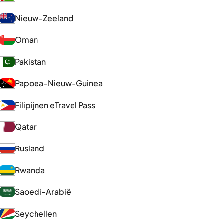
Nieuw-Zeeland
Oman
Pakistan
Papoea-Nieuw-Guinea
Filipijnen eTravel Pass
Qatar
Rusland
Rwanda
Saoedi-Arabië
Seychellen