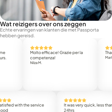
Wat reizigers over ons zeggen
Echte ervaringen van klanten die met Passporta
hebben gereisd.
Molto efficace! Grazie per la
Thank you
competenza!
Mark N.
Nilza M.
ed with the service
It was very quick, less than
24hrs