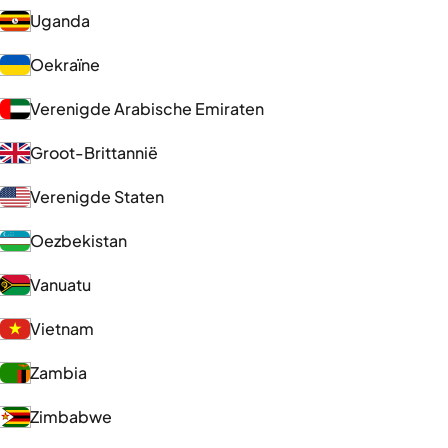
Uganda
Oekraïne
Verenigde Arabische Emiraten
Groot-Brittannië
Verenigde Staten
Oezbekistan
Vanuatu
Vietnam
Zambia
Zimbabwe