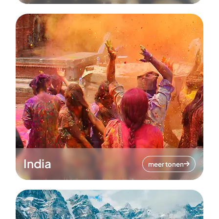
India
meer tonen