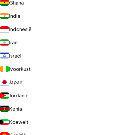
Ghana
India
Indonesië
Iran
Israël
Ivoorkust
Japan
Jordanië
Kenia
Koeweit