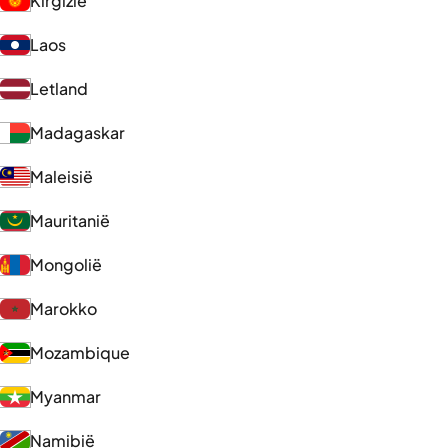
Kirgizië
Laos
Letland
Madagaskar
Maleisië
Mauritanië
Mongolië
Marokko
Mozambique
Myanmar
Namibië