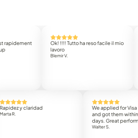
idement
Ok! !!!! Tutto ha reso facile il mio
Easy 
lavoro
Rene 
Blemir V.
 y claridad
We applied for Visa to Om
and got them within 3 work
days. Great performance!
Walter S.