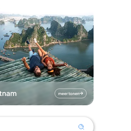
etnam
meer tonen