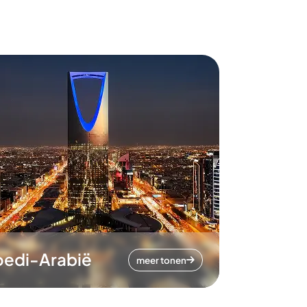
oedi-Arabië
meer tonen