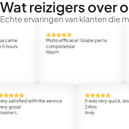
Wat reizigers over 
Echte ervaringen van klanten die 
e
Molto efficace! Grazie per la
Thank
s.
competenza!
Mark N
Nilza M.
isfied with the service
It was very quick, less than
od
24hrs
.
Andy