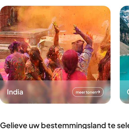
India
meer tonen
Gelieve uw bestemmingsland te sel