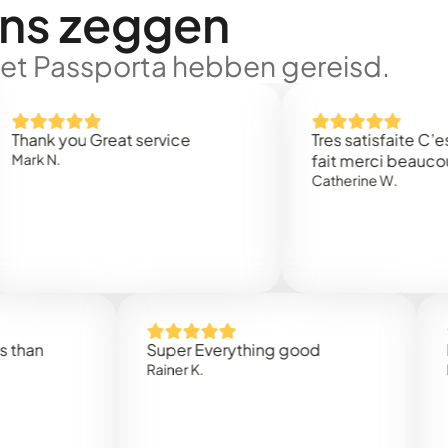
ons zeggen
met Passporta hebben gereisd.
 you Great service
Tres satisfaite C’est rap
.
fait merci beaucoup
Catherine W.
Super Everything good
Rapidez
Rainer K.
Marta R.