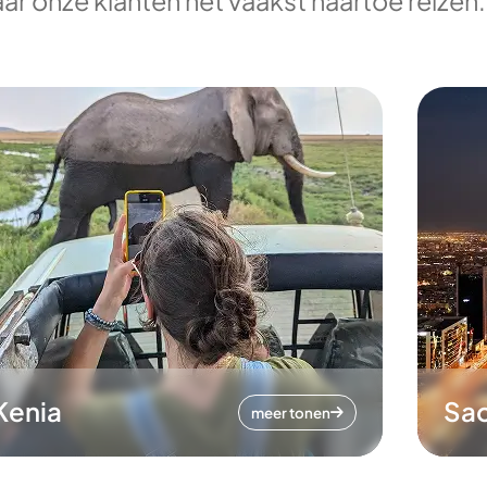
ar onze klanten het vaakst naartoe reizen.
Kenia
Sa
meer tonen