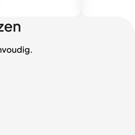
zen
envoudig.