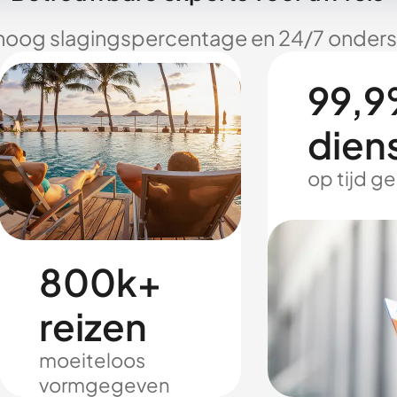
hoog slagingspercentage en 24/7 onderst
99,9
dien
op tijd g
800k+
reizen
moeiteloos
vormgegeven