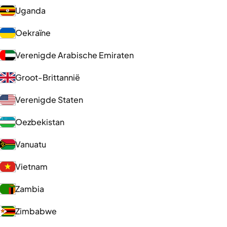
Uganda
Oekraïne
Verenigde Arabische Emiraten
Groot-Brittannië
Verenigde Staten
Oezbekistan
Vanuatu
Vietnam
Zambia
Zimbabwe