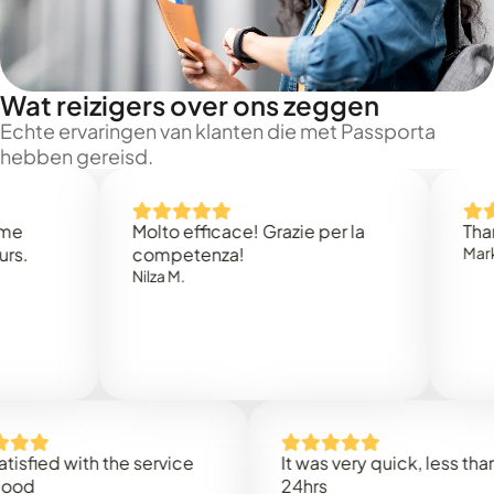
Wat reizigers over ons zeggen
Echte ervaringen van klanten die met Passporta
hebben gereisd.
Molto efficace! Grazie per la
Thank you
competenza!
Mark N.
Nilza M.
ed with the service
It was very quick, less than
24hrs