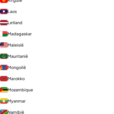
Kirgizië
Laos
Letland
Madagaskar
Maleisië
Mauritanië
Mongolië
Marokko
Mozambique
Myanmar
Namibië