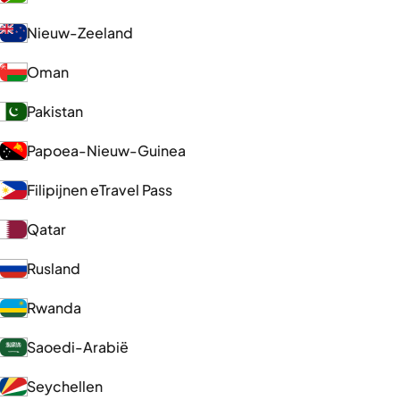
Nieuw-Zeeland
Oman
Pakistan
Papoea-Nieuw-Guinea
Filipijnen eTravel Pass
Qatar
Rusland
Rwanda
Saoedi-Arabië
Seychellen