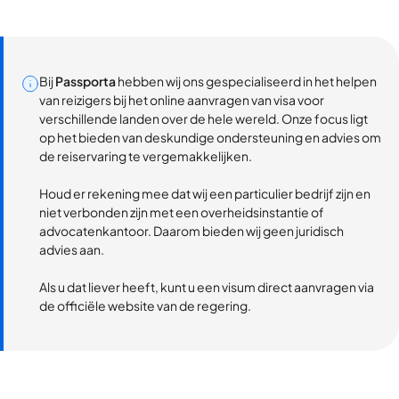
Bij
Passporta
hebben wij ons gespecialiseerd in het helpen
van reizigers bij het online aanvragen van visa voor
verschillende landen over de hele wereld. Onze focus ligt
op het bieden van deskundige ondersteuning en advies om
de reiservaring te vergemakkelijken.
Houd er rekening mee dat wij een particulier bedrijf zijn en
niet verbonden zijn met een overheidsinstantie of
advocatenkantoor. Daarom bieden wij geen juridisch
advies aan.
Als u dat liever heeft, kunt u een visum direct aanvragen via
de officiële website van de regering.