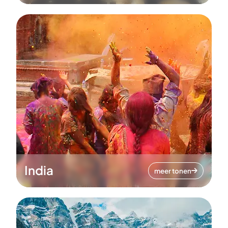
India
meer tonen