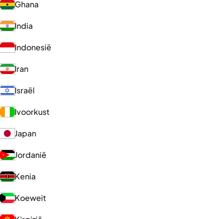
Ghana
India
Indonesië
Iran
Israël
Ivoorkust
Japan
Jordanië
Kenia
Koeweit