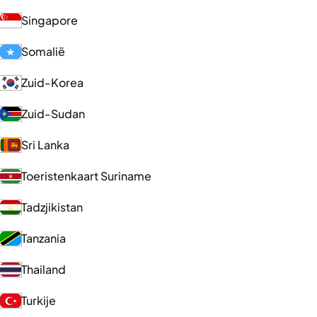
Singapore
Somalië
Zuid-Korea
Zuid-Sudan
Sri Lanka
Toeristenkaart Suriname
Tadzjikistan
Tanzania
Thailand
Turkije