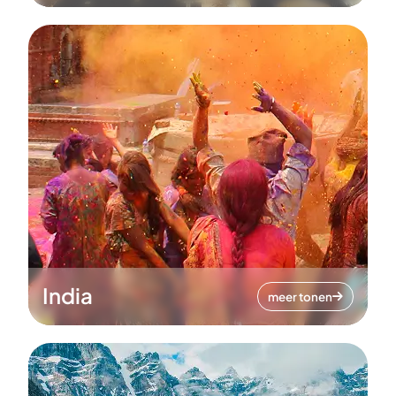
India
meer tonen