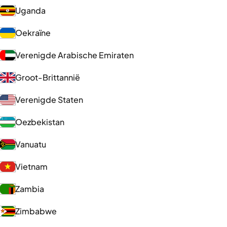
Uganda
Oekraïne
Verenigde Arabische Emiraten
Groot-Brittannië
Verenigde Staten
Oezbekistan
Vanuatu
Vietnam
Zambia
Zimbabwe