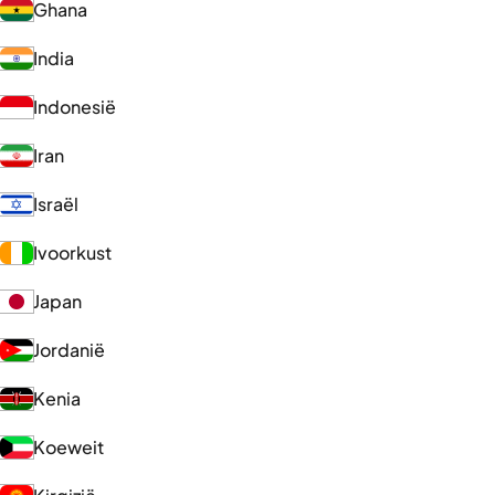
Ghana
India
Indonesië
Iran
Israël
Ivoorkust
Japan
Jordanië
Kenia
Koeweit