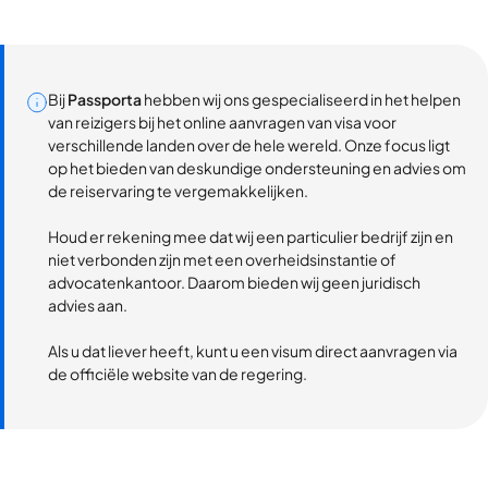
Bij
Passporta
hebben wij ons gespecialiseerd in het helpen
van reizigers bij het online aanvragen van visa voor
verschillende landen over de hele wereld. Onze focus ligt
op het bieden van deskundige ondersteuning en advies om
de reiservaring te vergemakkelijken.
Houd er rekening mee dat wij een particulier bedrijf zijn en
niet verbonden zijn met een overheidsinstantie of
advocatenkantoor. Daarom bieden wij geen juridisch
advies aan.
Als u dat liever heeft, kunt u een visum direct aanvragen via
de officiële website van de regering.