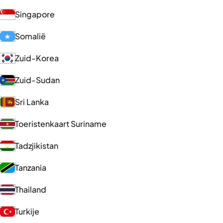
Singapore
Somalië
Zuid-Korea
Zuid-Sudan
Sri Lanka
Toeristenkaart Suriname
Tadzjikistan
Tanzania
Thailand
Turkije