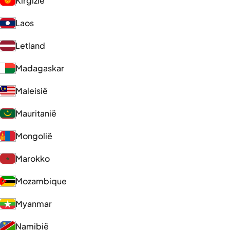
Kirgizië
Laos
Letland
Madagaskar
Maleisië
Mauritanië
Mongolië
Marokko
Mozambique
Myanmar
Namibië