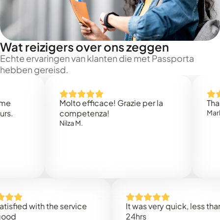
Wat reizigers over ons zeggen
Echte ervaringen van klanten die met Passporta
hebben gereisd.
Molto efficace! Grazie per la
Thank you
competenza!
Mark N.
Nilza M.
ed with the service
It was very quick, less than
24hrs