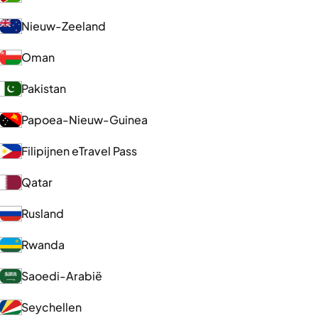
Nieuw-Zeeland
Oman
Pakistan
Papoea-Nieuw-Guinea
Filipijnen eTravel Pass
Qatar
Rusland
Rwanda
Saoedi-Arabië
Seychellen