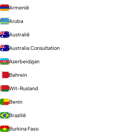
Armenië
Aruba
Australië
Australia Consultation
Azerbeidzjan
Bahrein
Wit-Rusland
Benin
Brazilië
Burkina Faso