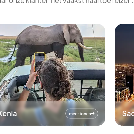
ar onze klanten het vaakst naartoe reizen.
Kenia
Sa
meer tonen