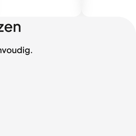
zen
envoudig.