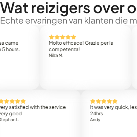
Wat reizigers over 
Echte ervaringen van klanten die 
e
Molto efficace! Grazie per la
Thank
s.
competenza!
Mark N
Nilza M.
isfied with the service
It was very quick, less than
od
24hrs
L.
Andy