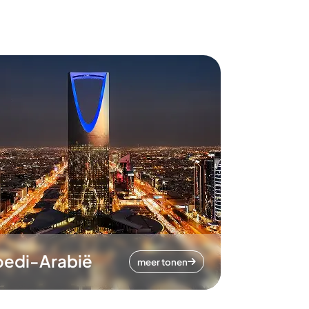
oedi-Arabië
meer tonen