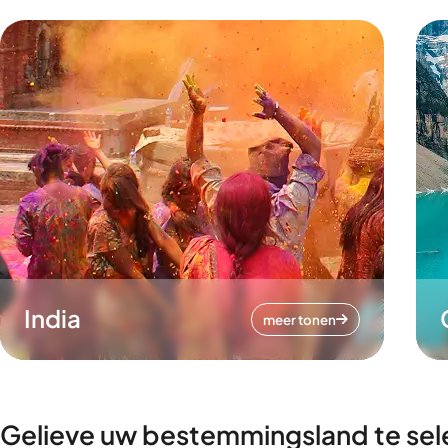
India
meer tonen
Gelieve uw bestemmingsland te sel