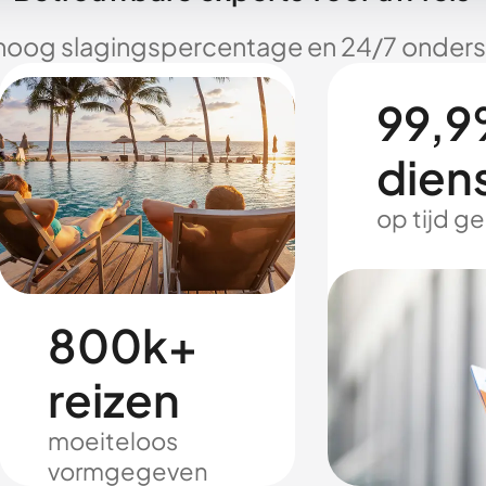
hoog slagingspercentage en 24/7 onderst
99,9
dien
op tijd g
800k+
reizen
moeiteloos
vormgegeven