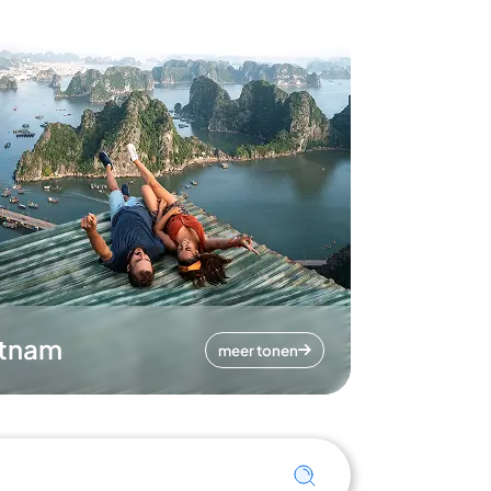
etnam
meer tonen