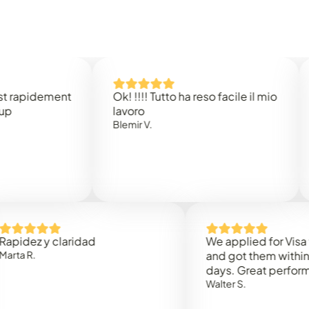
idement
Ok! !!!! Tutto ha reso facile il mio
Easy 
lavoro
Rene 
Blemir V.
 y claridad
We applied for Visa to Om
and got them within 3 work
days. Great performance!
Walter S.