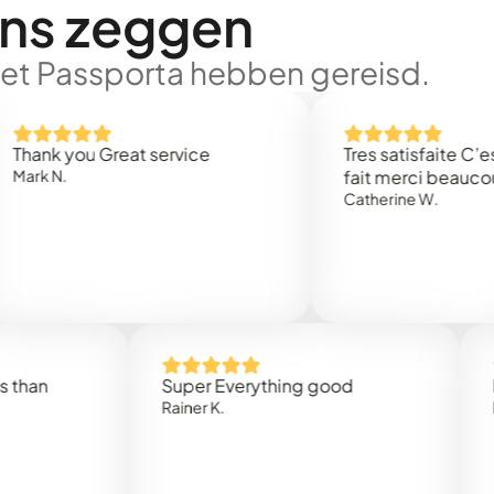
ons zeggen
met Passporta hebben gereisd.
 you Great service
Tres satisfaite C’est rap
.
fait merci beaucoup
Catherine W.
Super Everything good
Rapidez
Rainer K.
Marta R.