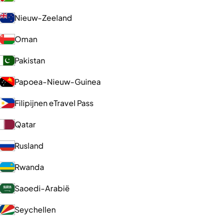
Nieuw-Zeeland
Oman
Pakistan
Papoea-Nieuw-Guinea
Filipijnen eTravel Pass
Qatar
Rusland
Rwanda
Saoedi-Arabië
Seychellen