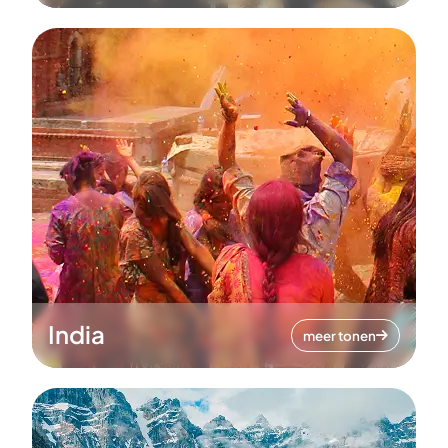
India
meer tonen