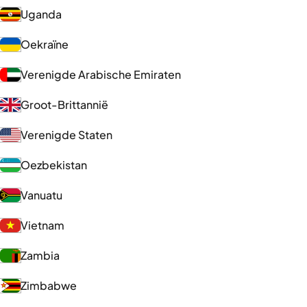
Uganda
Oekraïne
Verenigde Arabische Emiraten
Groot-Brittannië
Verenigde Staten
Oezbekistan
Vanuatu
Vietnam
Zambia
Zimbabwe