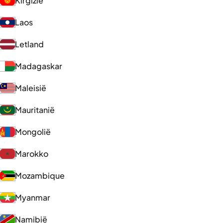
Kirgizië
Laos
Letland
Madagaskar
Maleisië
Mauritanië
Mongolië
Marokko
Mozambique
Myanmar
Namibië