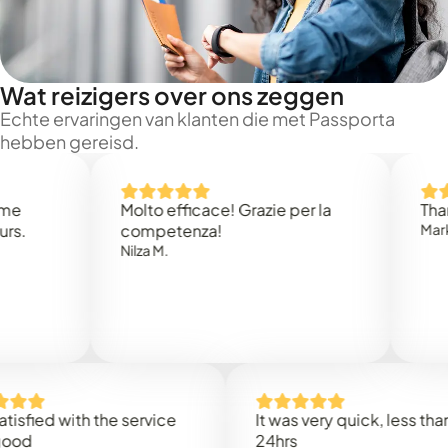
Wat reizigers over ons zeggen
Echte ervaringen van klanten die met Passporta
hebben gereisd.
Molto efficace! Grazie per la
Thank you
competenza!
Mark N.
Nilza M.
ed with the service
It was very quick, less than
24hrs