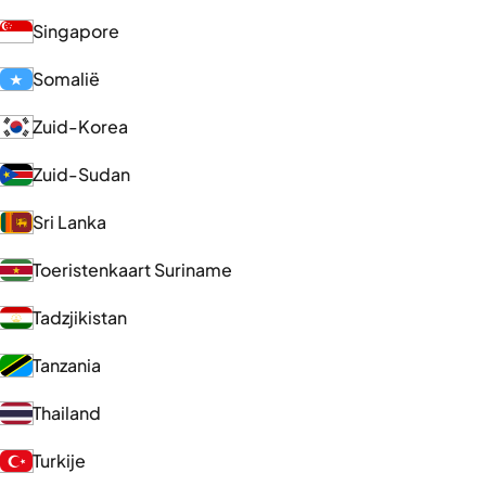
Singapore
Somalië
Zuid-Korea
Zuid-Sudan
Sri Lanka
Toeristenkaart Suriname
Tadzjikistan
Tanzania
Thailand
Turkije