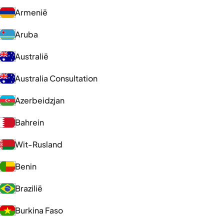
Armenië
Aruba
Australië
Australia Consultation
Azerbeidzjan
Bahrein
Wit-Rusland
Benin
Brazilië
Burkina Faso