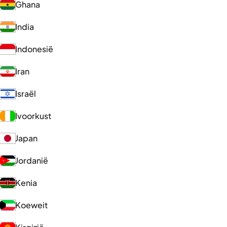
Ghana
India
Indonesië
Iran
Israël
Ivoorkust
Japan
Jordanië
Kenia
Koeweit