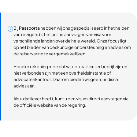
Bij
Passporta
hebben wij ons gespecialiseerd in het helpen
van reizigers bij het online aanvragen van visa voor
verschillende landen over de hele wereld. Onze focus ligt
op het bieden van deskundige ondersteuning en advies om
de reiservaring te vergemakkelijken.
Houd er rekening mee dat wij een particulier bedrijf zijn en
niet verbonden zijn met een overheidsinstantie of
advocatenkantoor. Daarom bieden wij geen juridisch
advies aan.
Als u dat liever heeft, kunt u een visum direct aanvragen via
de officiële website van de regering.