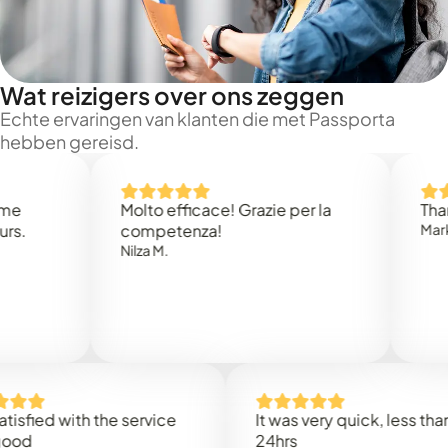
Wat reizigers over ons zeggen
Echte ervaringen van klanten die met Passporta
hebben gereisd.
Molto efficace! Grazie per la
Thank yo
competenza!
Mark N.
Nilza M.
ied with the service
It was very quick, less than
24hrs