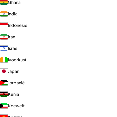
Ghana
India
Indonesië
Iran
Israël
Ivoorkust
Japan
Jordanië
Kenia
Koeweit