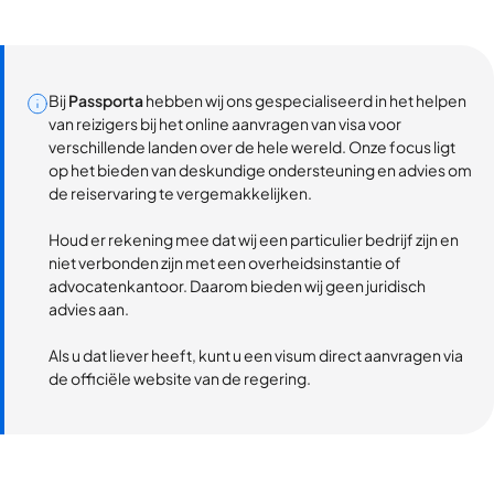
Bij
Passporta
hebben wij ons gespecialiseerd in het helpen
van reizigers bij het online aanvragen van visa voor
verschillende landen over de hele wereld. Onze focus ligt
op het bieden van deskundige ondersteuning en advies om
de reiservaring te vergemakkelijken.
Houd er rekening mee dat wij een particulier bedrijf zijn en
niet verbonden zijn met een overheidsinstantie of
advocatenkantoor. Daarom bieden wij geen juridisch
advies aan.
Als u dat liever heeft, kunt u een visum direct aanvragen via
de officiële website van de regering.