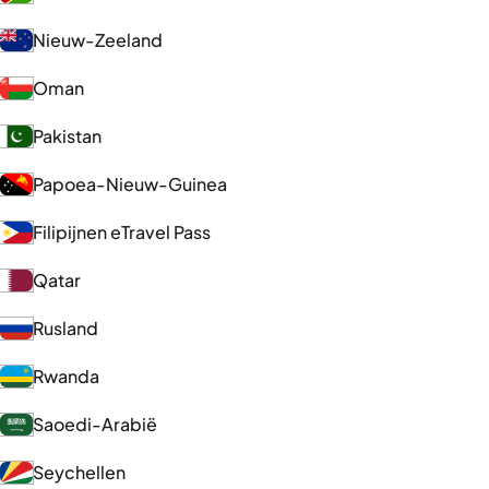
Nieuw-Zeeland
Oman
Pakistan
Papoea-Nieuw-Guinea
Filipijnen eTravel Pass
Qatar
Rusland
Rwanda
Saoedi-Arabië
Seychellen