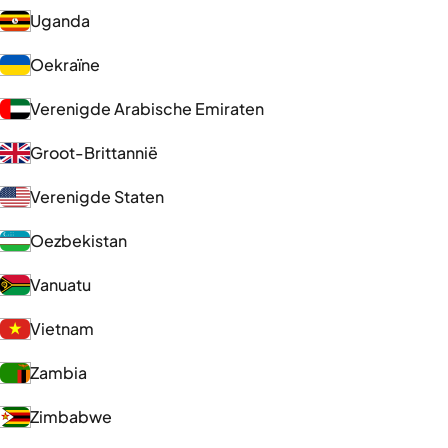
Uganda
Oekraïne
Verenigde Arabische Emiraten
Groot-Brittannië
Verenigde Staten
Oezbekistan
Vanuatu
Vietnam
Zambia
Zimbabwe