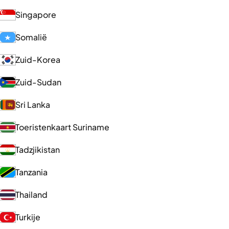
Singapore
Somalië
Zuid-Korea
Zuid-Sudan
Sri Lanka
Toeristenkaart Suriname
Tadzjikistan
Tanzania
Thailand
Turkije