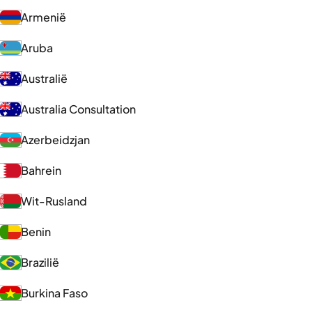
Armenië
Aruba
Australië
Australia Consultation
Azerbeidzjan
Bahrein
Wit-Rusland
Benin
Brazilië
Burkina Faso