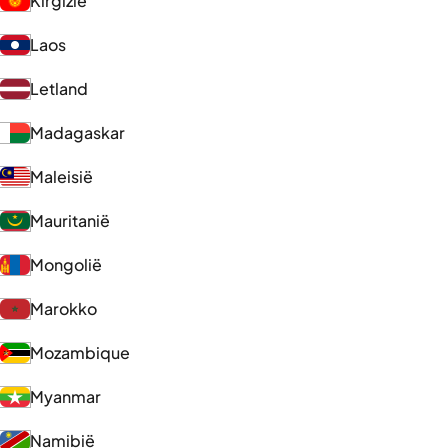
Kirgizië
Laos
Letland
Madagaskar
Maleisië
Mauritanië
Mongolië
Marokko
Mozambique
Myanmar
Namibië