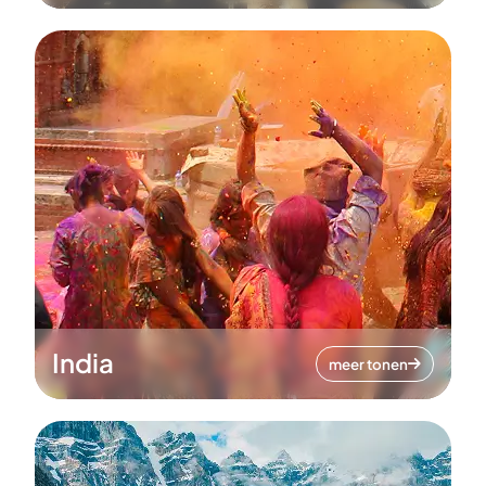
India
meer tonen