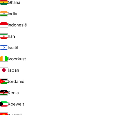
Ghana
India
Indonesië
Iran
Israël
Ivoorkust
Japan
Jordanië
Kenia
Koeweit