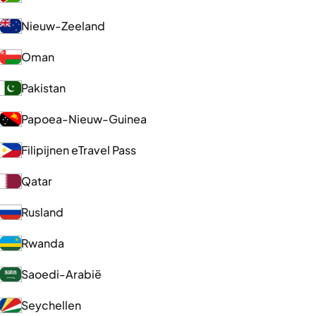
Nieuw-Zeeland
Oman
Pakistan
Papoea-Nieuw-Guinea
Filipijnen eTravel Pass
Qatar
Rusland
Rwanda
Saoedi-Arabië
Seychellen