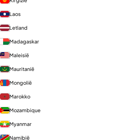
Kirgizië
Laos
Letland
Madagaskar
Maleisië
Mauritanië
Mongolië
Marokko
Mozambique
Myanmar
Namibië