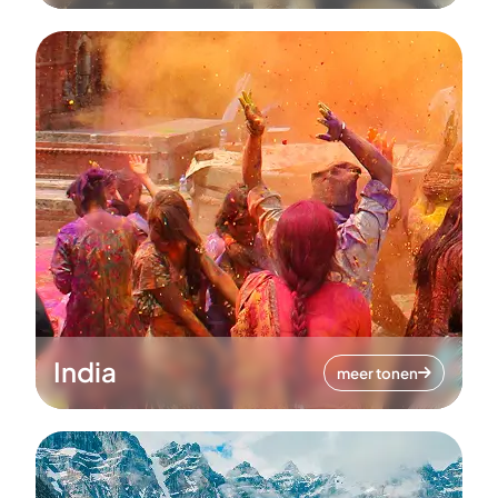
India
meer tonen