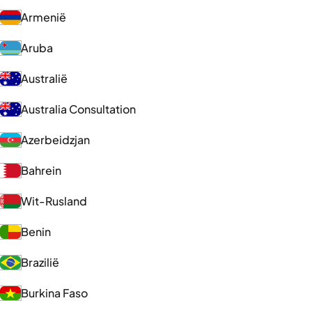
Armenië
Aruba
Australië
Australia Consultation
Azerbeidzjan
Bahrein
Wit-Rusland
Benin
Brazilië
Burkina Faso