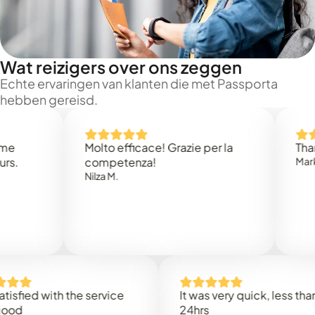
Wat reizigers over ons zeggen
Echte ervaringen van klanten die met Passporta
hebben gereisd.
Molto efficace! Grazie per la
Thank you
competenza!
Mark N.
Nilza M.
d with the service
It was very quick, less than
24hrs