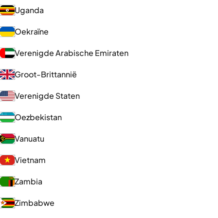
Uganda
Oekraïne
Verenigde Arabische Emiraten
Groot-Brittannië
Verenigde Staten
Oezbekistan
Vanuatu
Vietnam
Zambia
Zimbabwe