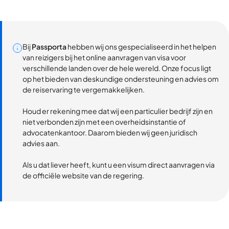
Bij
Passporta
hebben wij ons gespecialiseerd in het helpen
van reizigers bij het online aanvragen van visa voor
verschillende landen over de hele wereld. Onze focus ligt
op het bieden van deskundige ondersteuning en advies om
de reiservaring te vergemakkelijken.
Houd er rekening mee dat wij een particulier bedrijf zijn en
niet verbonden zijn met een overheidsinstantie of
advocatenkantoor. Daarom bieden wij geen juridisch
advies aan.
Als u dat liever heeft, kunt u een visum direct aanvragen via
de officiële website van de regering.