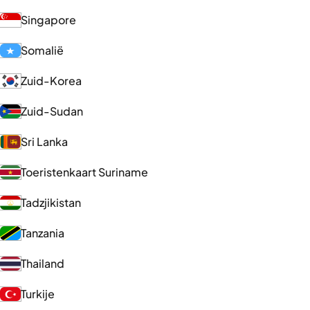
Singapore
Somalië
Zuid-Korea
Zuid-Sudan
Sri Lanka
Toeristenkaart Suriname
Tadzjikistan
Tanzania
Thailand
Turkije