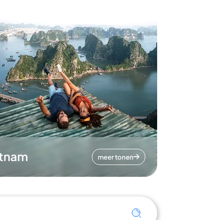
etnam
meer tonen