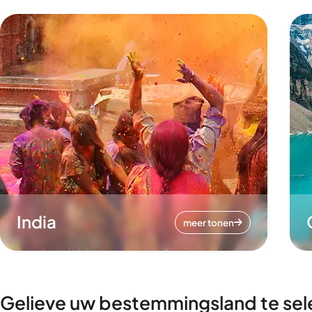
India
meer tonen
Gelieve uw bestemmingsland te sel