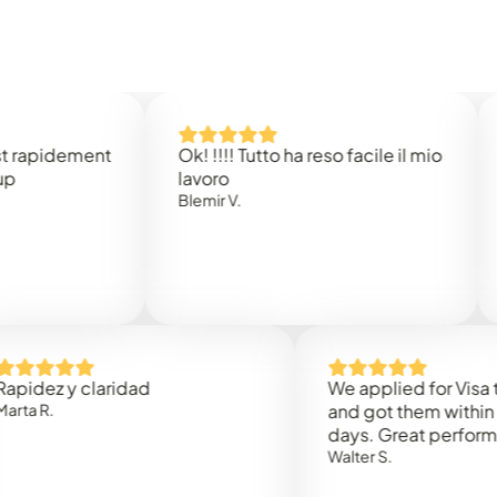
dement
Ok! !!!! Tutto ha reso facile il mio
Easy 
lavoro
Rene B
Blemir V.
 y claridad
We applied for Visa to Oma
and got them within 3 work
days. Great performance!
Walter S.