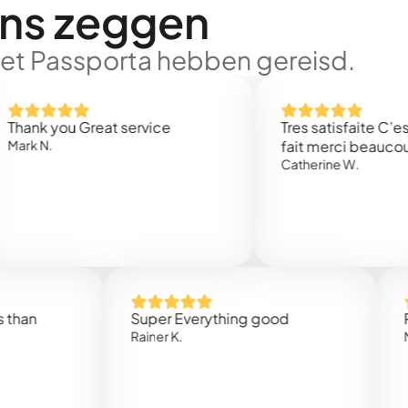
ons zeggen
met Passporta hebben gereisd.
you Great service
Tres satisfaite C’est rapi
.
fait merci beaucoup
Catherine W.
Super Everything good
Rapidez
Rainer K.
Marta R.