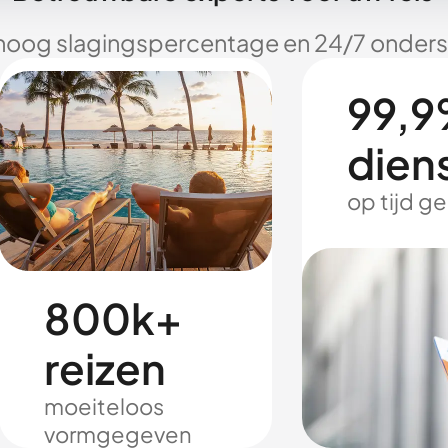
hoog slagingspercentage en 24/7 onderst
99,9
dien
op tijd g
800k+
reizen
moeiteloos
vormgegeven