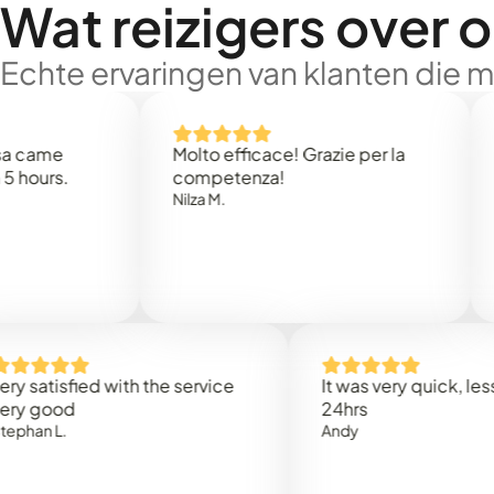
Wat reizigers over 
Echte ervaringen van klanten die 
e
Molto efficace! Grazie per la
Thank 
.
competenza!
Mark N
Nilza M.
sfied with the service
It was very quick, less than
od
24hrs
.
Andy