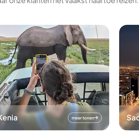
ar onze klanten het vaakst naartoe reizen.
Kenia
Sa
meer tonen