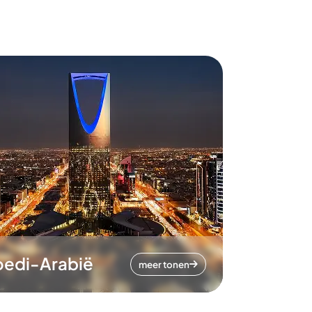
oedi-Arabië
meer tonen