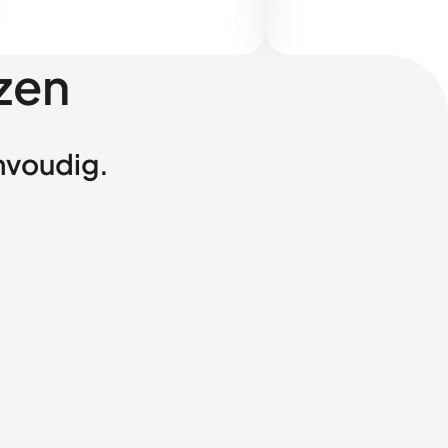
zen
envoudig.