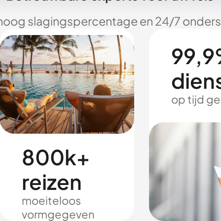
hoog slagingspercentage en 24/7 onderst
99,9
dien
op tijd g
800k+
reizen
moeiteloos
vormgegeven