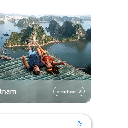
etnam
meer tonen