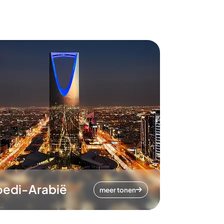
oedi-Arabië
meer tonen