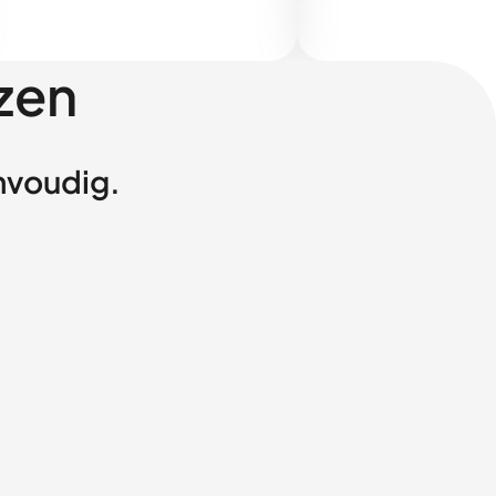
zen
envoudig.