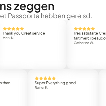
ons zeggen
met Passporta hebben gereisd.
 you Great service
Tres satisfaite C’est rap
.
fait merci beaucoup
Catherine W.
Super Everything good
Rapidez
Rainer K.
Marta R.