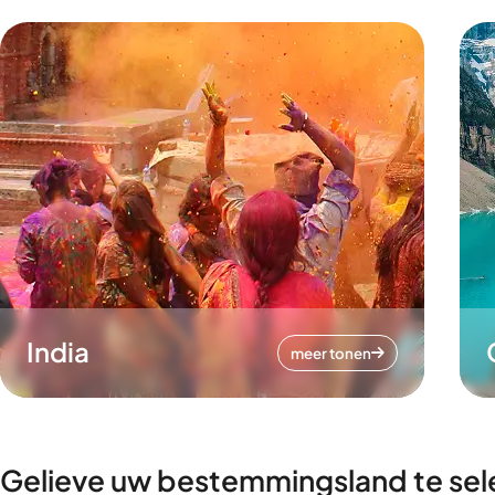
India
meer tonen
Gelieve uw bestemmingsland te sel