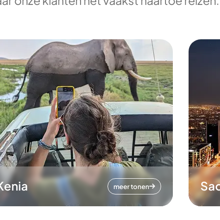
ar onze klanten het vaakst naartoe reizen.
Kenia
Sa
meer tonen