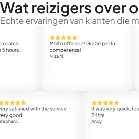
Wat reizigers over 
Echte ervaringen van klanten die 
e
Molto efficace! Grazie per la
Thank
s.
competenza!
Mark N
Nilza M.
isfied with the service
It was very quick, less than
od
24hrs
.
Andy