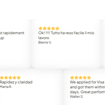
idement
Ok! !!!! Tutto ha reso facile il mio
Easy 
lavoro
Rene 
Blemir V.
 y claridad
We applied for Visa to Om
and got them within 3 work
days. Great performance!
Walter S.