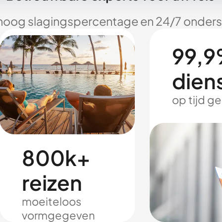
hoog slagingspercentage en 24/7 onderst
99,9
dien
op tijd g
800k+
reizen
moeiteloos
vormgegeven