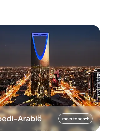
oedi-Arabië
meer tonen