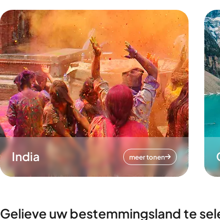
India
meer tonen
Gelieve uw bestemmingsland te sel