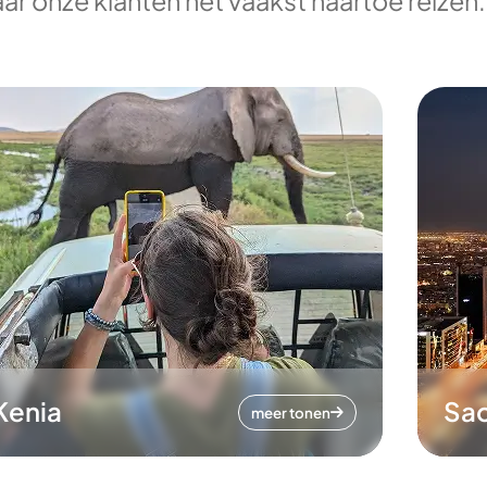
ar onze klanten het vaakst naartoe reizen.
Kenia
Sa
meer tonen