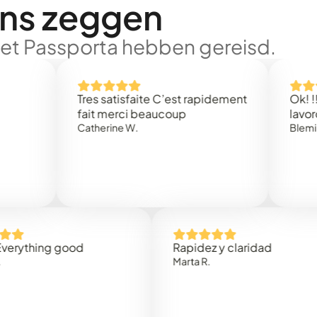
ons zeggen
met Passporta hebben gereisd.
Tres satisfaite C’est rapidement
Ok! !!!! Tutto
fait merci beaucoup
lavoro
Catherine W.
Blemir V.
ing good
Rapidez y claridad
Marta R.