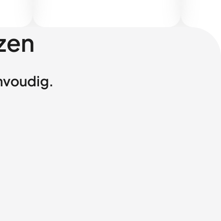
zen
envoudig.