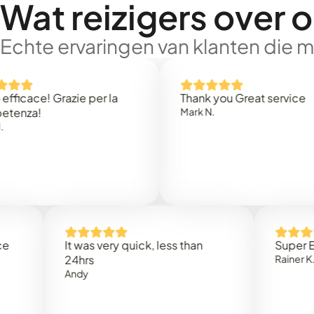
Wat reizigers over 
Echte ervaringen van klanten die 
e! Grazie per la
Thank you Great service
!
Mark N.
It was very quick, less than
Super Everyth
24hrs
Rainer K.
Andy