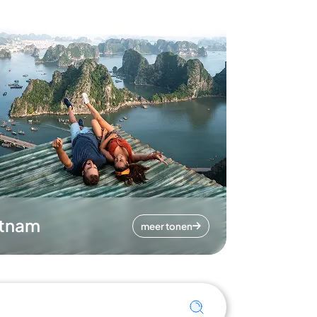
etnam
meer tonen