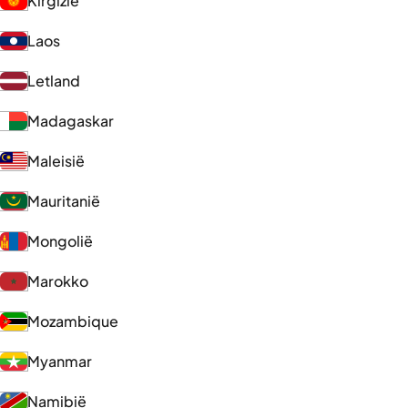
Kirgizië
Laos
Letland
Madagaskar
Maleisië
Mauritanië
Mongolië
Marokko
Mozambique
Myanmar
Namibië