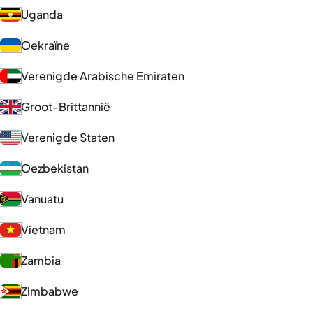
Uganda
Oekraïne
Verenigde Arabische Emiraten
Groot-Brittannië
Verenigde Staten
Oezbekistan
Vanuatu
Vietnam
Zambia
Zimbabwe