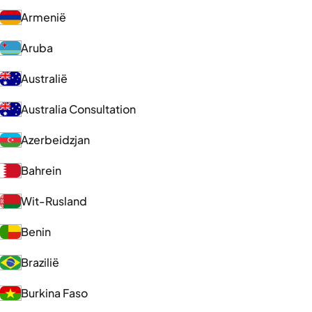
Armenië
Aruba
Australië
Australia Consultation
Azerbeidzjan
Bahrein
Wit-Rusland
Benin
Brazilië
Burkina Faso