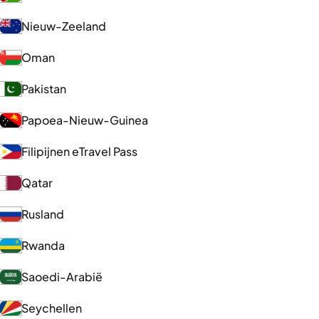
Nieuw-Zeeland
Oman
Pakistan
Papoea-Nieuw-Guinea
Filipijnen eTravel Pass
Qatar
Rusland
Rwanda
Saoedi-Arabië
Seychellen