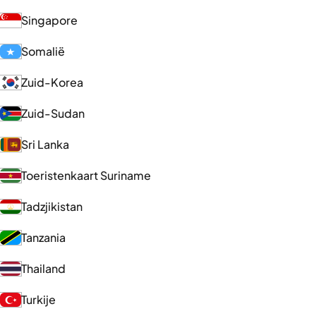
Singapore
Somalië
Zuid-Korea
Zuid-Sudan
Sri Lanka
Toeristenkaart Suriname
Tadzjikistan
Tanzania
Thailand
Turkije