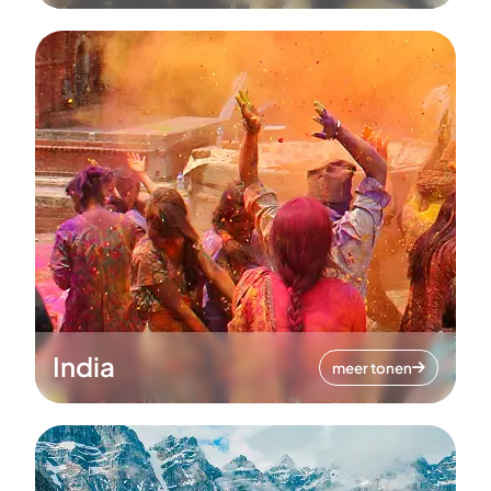
India
meer tonen