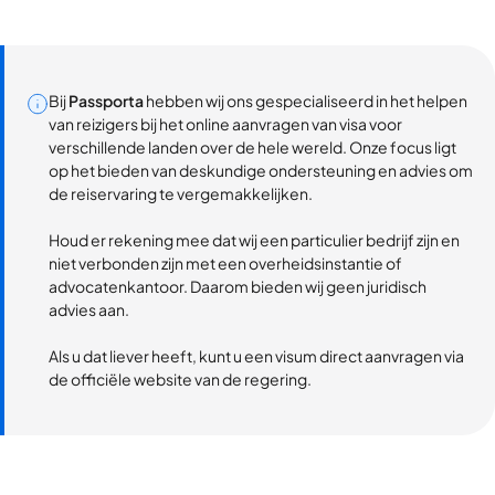
Bij
Passporta
hebben wij ons gespecialiseerd in het helpen
van reizigers bij het online aanvragen van visa voor
verschillende landen over de hele wereld. Onze focus ligt
op het bieden van deskundige ondersteuning en advies om
de reiservaring te vergemakkelijken.
Houd er rekening mee dat wij een particulier bedrijf zijn en
niet verbonden zijn met een overheidsinstantie of
advocatenkantoor. Daarom bieden wij geen juridisch
advies aan.
Als u dat liever heeft, kunt u een visum direct aanvragen via
de officiële website van de regering.