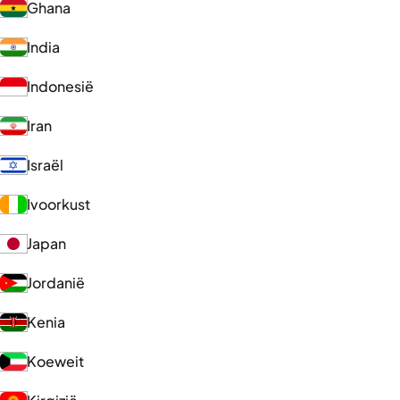
Ghana
India
Indonesië
Iran
Israël
Ivoorkust
Japan
Jordanië
Kenia
Koeweit