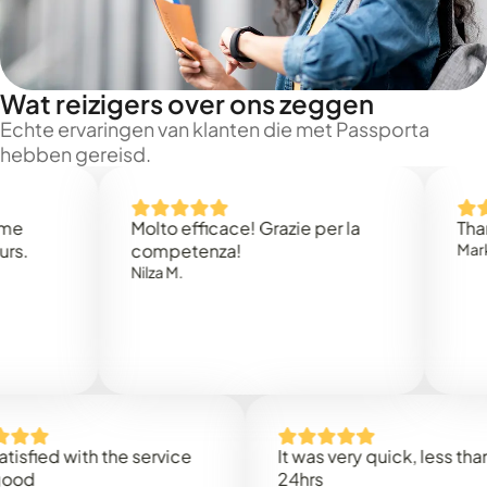
Wat reizigers over ons zeggen
Echte ervaringen van klanten die met Passporta
hebben gereisd.
Molto efficace! Grazie per la
Thank you
competenza!
Mark N.
Nilza M.
ed with the service
It was very quick, less than
24hrs