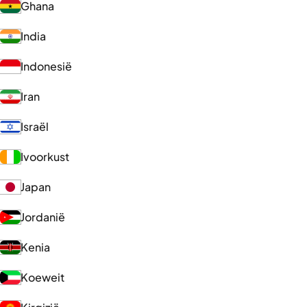
Ghana
India
Indonesië
Iran
Israël
Ivoorkust
Japan
Jordanië
Kenia
Koeweit