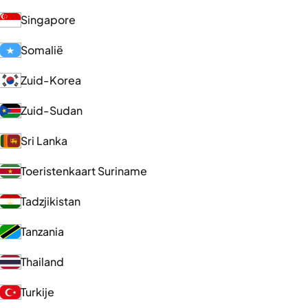
Singapore
Somalië
Zuid-Korea
Zuid-Sudan
Sri Lanka
Toeristenkaart Suriname
Tadzjikistan
Tanzania
Thailand
Turkije