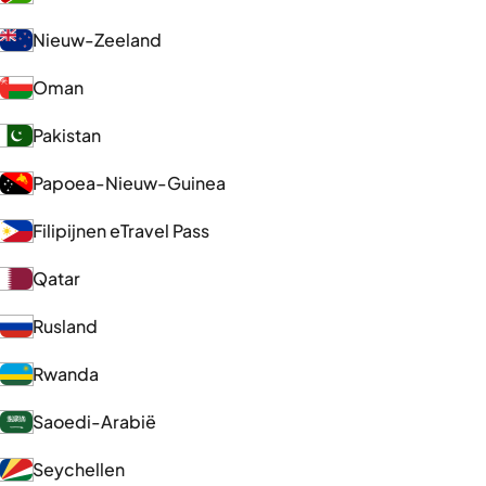
Nieuw-Zeeland
Oman
Pakistan
Papoea-Nieuw-Guinea
Filipijnen eTravel Pass
Qatar
Rusland
Rwanda
Saoedi-Arabië
Seychellen