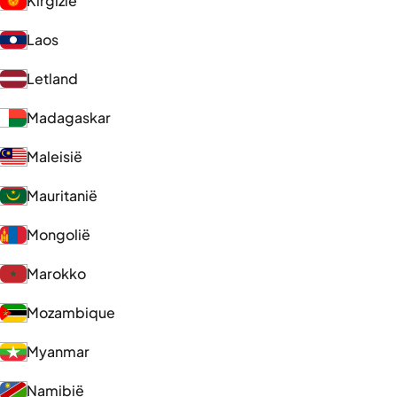
Kirgizië
Laos
Letland
Madagaskar
Maleisië
Mauritanië
Mongolië
Marokko
Mozambique
Myanmar
Namibië