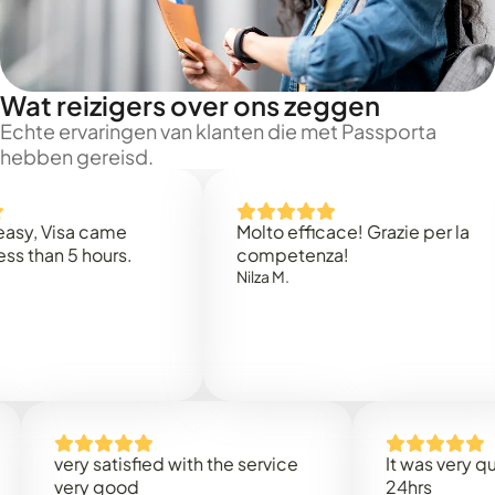
Wat reizigers over ons zeggen
Echte ervaringen van klanten die met Passporta
hebben gereisd.
Visa came
Molto efficace! Grazie per la
n 5 hours.
competenza!
Nilza M.
very satisfied with the service
It was very quick, le
very good
24hrs