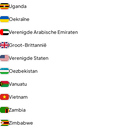
Uganda
Oekraïne
Verenigde Arabische Emiraten
Groot-Brittannië
Verenigde Staten
Oezbekistan
Vanuatu
Vietnam
Zambia
Zimbabwe