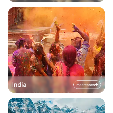
India
meer tonen