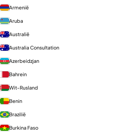
Armenië
Aruba
Australië
Australia Consultation
Azerbeidzjan
Bahrein
Wit-Rusland
Benin
Brazilië
Burkina Faso