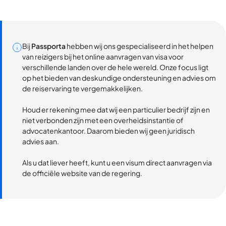
Bij
Passporta
hebben wij ons gespecialiseerd in het helpen
van reizigers bij het online aanvragen van visa voor
verschillende landen over de hele wereld. Onze focus ligt
op het bieden van deskundige ondersteuning en advies om
de reiservaring te vergemakkelijken.
Houd er rekening mee dat wij een particulier bedrijf zijn en
niet verbonden zijn met een overheidsinstantie of
advocatenkantoor. Daarom bieden wij geen juridisch
advies aan.
Als u dat liever heeft, kunt u een visum direct aanvragen via
de officiële website van de regering.