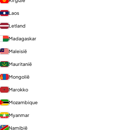
Kirgizië
Laos
Letland
Madagaskar
Maleisië
Mauritanië
Mongolië
Marokko
Mozambique
Myanmar
Namibië