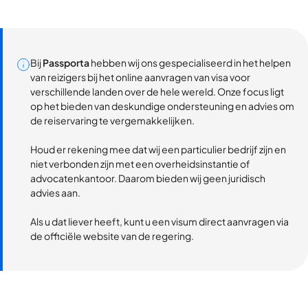
Bij
Passporta
hebben wij ons gespecialiseerd in het helpen
van reizigers bij het online aanvragen van visa voor
verschillende landen over de hele wereld. Onze focus ligt
op het bieden van deskundige ondersteuning en advies om
de reiservaring te vergemakkelijken.
Houd er rekening mee dat wij een particulier bedrijf zijn en
niet verbonden zijn met een overheidsinstantie of
advocatenkantoor. Daarom bieden wij geen juridisch
advies aan.
Als u dat liever heeft, kunt u een visum direct aanvragen via
de officiële website van de regering.