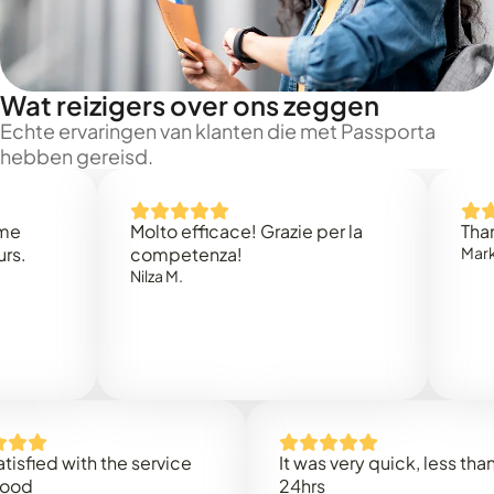
Wat reizigers over ons zeggen
Echte ervaringen van klanten die met Passporta
hebben gereisd.
Molto efficace! Grazie per la
Thank you 
competenza!
Mark N.
Nilza M.
d with the service
It was very quick, less than
24hrs