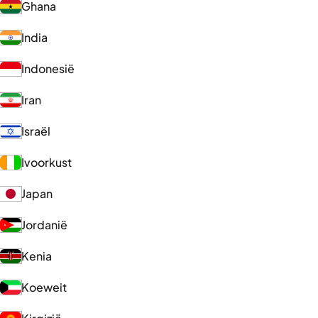
Ghana
India
Indonesië
Iran
Israël
Ivoorkust
Japan
Jordanië
Kenia
Koeweit