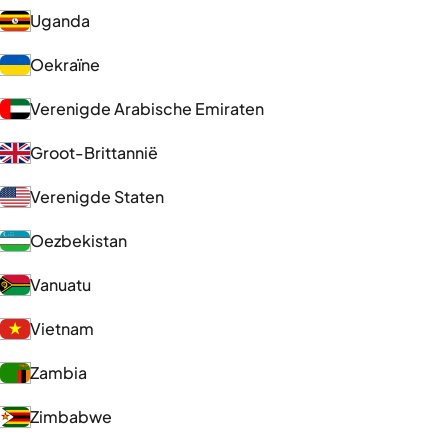
Uganda
Oekraïne
Verenigde Arabische Emiraten
Groot-Brittannië
Verenigde Staten
Oezbekistan
Vanuatu
Vietnam
Zambia
Zimbabwe