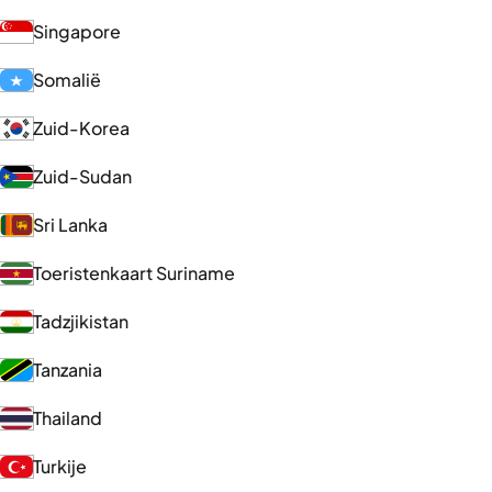
Singapore
Somalië
Zuid-Korea
Zuid-Sudan
Sri Lanka
Toeristenkaart Suriname
Tadzjikistan
Tanzania
Thailand
Turkije