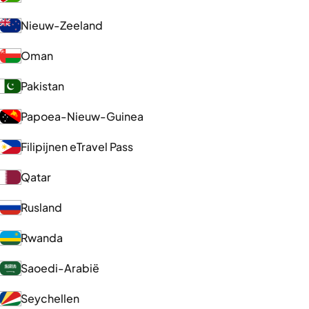
Nieuw-Zeeland
Oman
Pakistan
Papoea-Nieuw-Guinea
Filipijnen eTravel Pass
Qatar
Rusland
Rwanda
Saoedi-Arabië
Seychellen