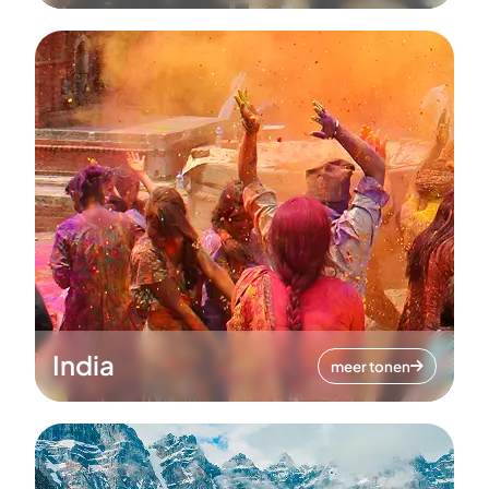
India
meer tonen