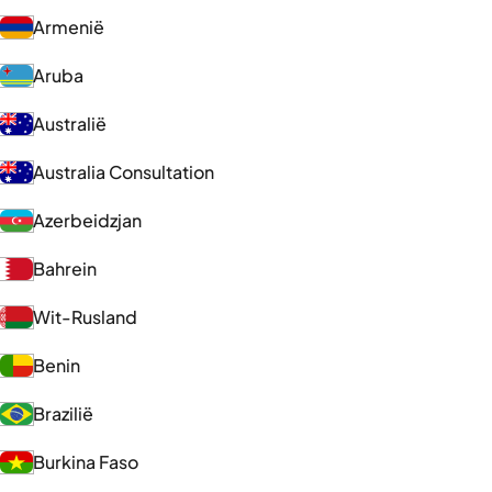
Armenië
Aruba
Australië
Australia Consultation
Azerbeidzjan
Bahrein
Wit-Rusland
Benin
Brazilië
Burkina Faso