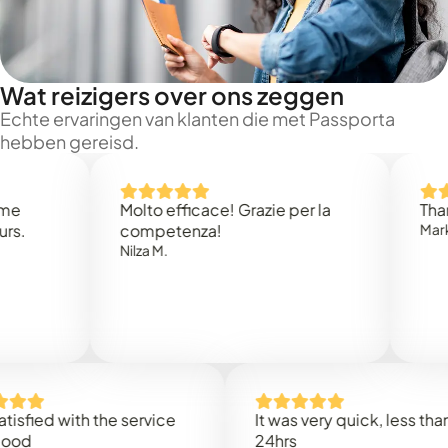
Wat reizigers over ons zeggen
Echte ervaringen van klanten die met Passporta
hebben gereisd.
Molto efficace! Grazie per la
Thank you
competenza!
Mark N.
Nilza M.
d with the service
It was very quick, less than
24hrs