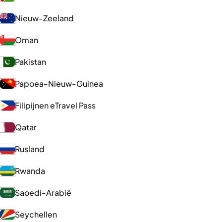
Nieuw-Zeeland
Oman
Pakistan
Papoea-Nieuw-Guinea
Filipijnen eTravel Pass
Qatar
Rusland
Rwanda
Saoedi-Arabië
Seychellen