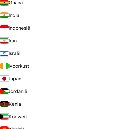
Ghana
India
Indonesië
Iran
Israël
Ivoorkust
Japan
Jordanië
Kenia
Koeweit