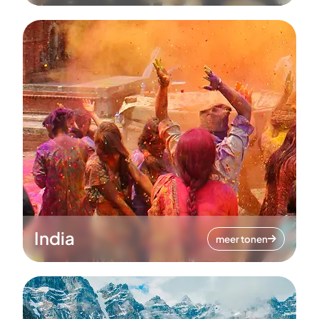
India
meer tonen