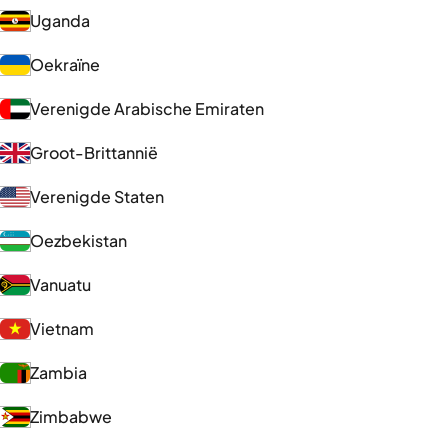
Uganda
Oekraïne
Verenigde Arabische Emiraten
Groot-Brittannië
Verenigde Staten
Oezbekistan
Vanuatu
Vietnam
Zambia
Zimbabwe