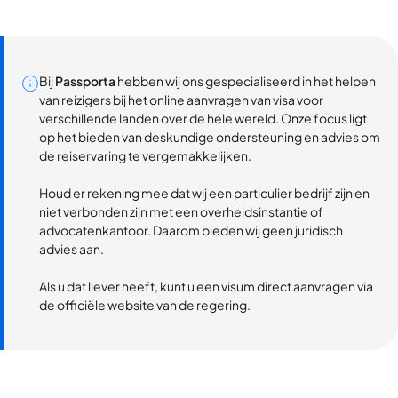
Bij
Passporta
hebben wij ons gespecialiseerd in het helpen
van reizigers bij het online aanvragen van visa voor
verschillende landen over de hele wereld. Onze focus ligt
op het bieden van deskundige ondersteuning en advies om
de reiservaring te vergemakkelijken.
Houd er rekening mee dat wij een particulier bedrijf zijn en
niet verbonden zijn met een overheidsinstantie of
advocatenkantoor. Daarom bieden wij geen juridisch
advies aan.
Als u dat liever heeft, kunt u een visum direct aanvragen via
de officiële website van de regering.