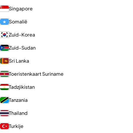
Singapore
Somalië
Zuid-Korea
Zuid-Sudan
Sri Lanka
Toeristenkaart Suriname
Tadzjikistan
Tanzania
Thailand
Turkije