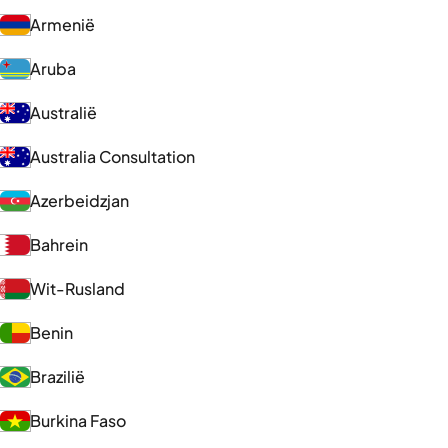
Armenië
Aruba
Australië
Australia Consultation
Azerbeidzjan
Bahrein
Wit-Rusland
Benin
Brazilië
Burkina Faso