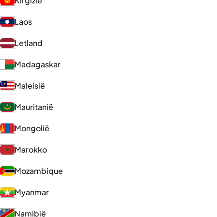
Kirgizië
Laos
Letland
Madagaskar
Maleisië
Mauritanië
Mongolië
Marokko
Mozambique
Myanmar
Namibië