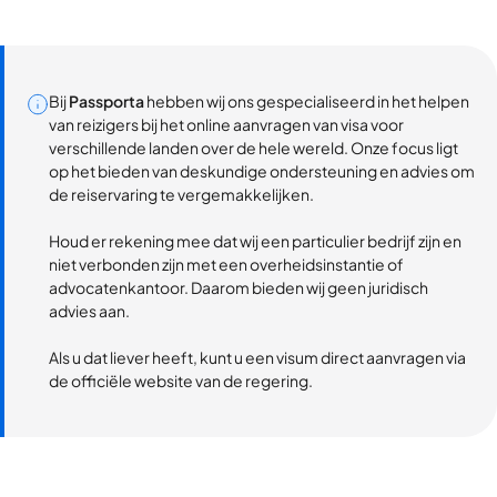
Bij
Passporta
hebben wij ons gespecialiseerd in het helpen
van reizigers bij het online aanvragen van visa voor
verschillende landen over de hele wereld. Onze focus ligt
op het bieden van deskundige ondersteuning en advies om
de reiservaring te vergemakkelijken.
Houd er rekening mee dat wij een particulier bedrijf zijn en
niet verbonden zijn met een overheidsinstantie of
advocatenkantoor. Daarom bieden wij geen juridisch
advies aan.
Als u dat liever heeft, kunt u een visum direct aanvragen via
de officiële website van de regering.