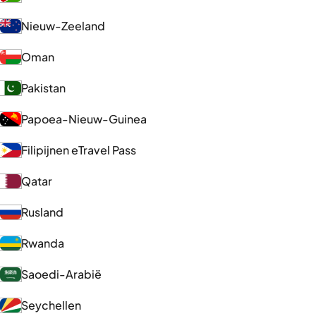
Nieuw-Zeeland
Oman
Pakistan
Papoea-Nieuw-Guinea
Filipijnen eTravel Pass
Qatar
Rusland
Rwanda
Saoedi-Arabië
Seychellen