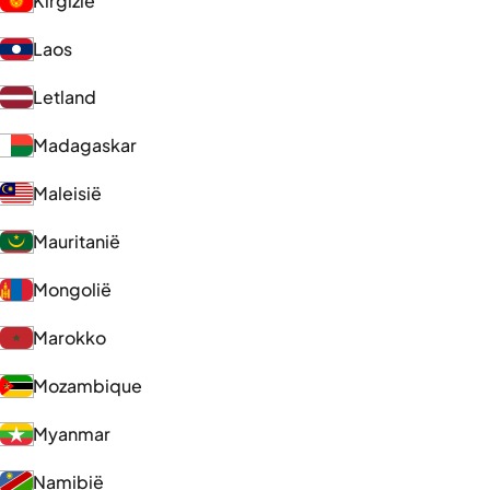
Kirgizië
Laos
Letland
Madagaskar
Maleisië
Mauritanië
Mongolië
Marokko
Mozambique
Myanmar
Namibië