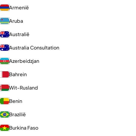
Armenië
Aruba
Australië
Australia Consultation
Azerbeidzjan
Bahrein
Wit-Rusland
Benin
Brazilië
Burkina Faso