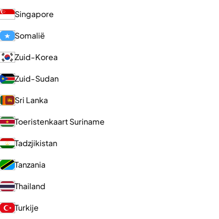
Singapore
Somalië
Zuid-Korea
Zuid-Sudan
Sri Lanka
Toeristenkaart Suriname
Tadzjikistan
Tanzania
Thailand
Turkije