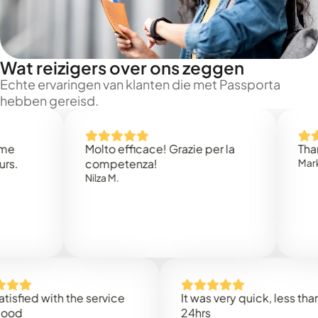
Wat reizigers over ons zeggen
Echte ervaringen van klanten die met Passporta
hebben gereisd.
Molto efficace! Grazie per la
Thank you
competenza!
Mark N.
Nilza M.
d with the service
It was very quick, less than
24hrs