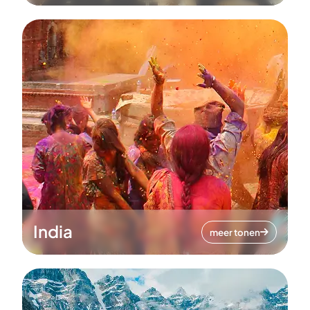
India
meer tonen