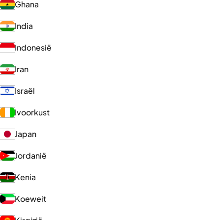
Ghana
India
Indonesië
Iran
Israël
Ivoorkust
Japan
Jordanië
Kenia
Koeweit