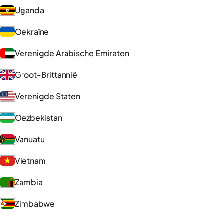
Uganda
Oekraïne
Verenigde Arabische Emiraten
Groot-Brittannië
Verenigde Staten
Oezbekistan
Vanuatu
Vietnam
Zambia
Zimbabwe