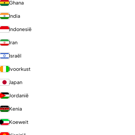
Ghana
India
Indonesië
Iran
Israël
Ivoorkust
Japan
Jordanië
Kenia
Koeweit