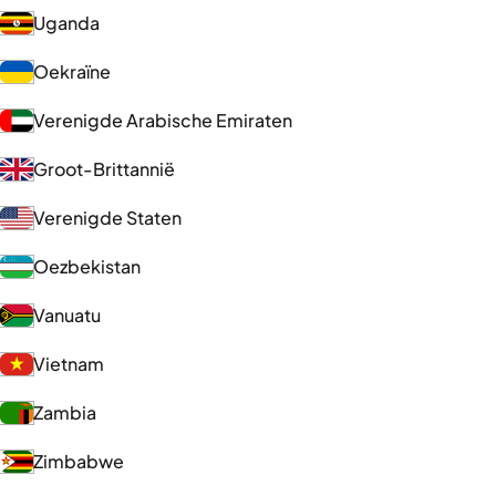
Uganda
Oekraïne
Verenigde Arabische Emiraten
Groot-Brittannië
Verenigde Staten
Oezbekistan
Vanuatu
Vietnam
Zambia
Zimbabwe