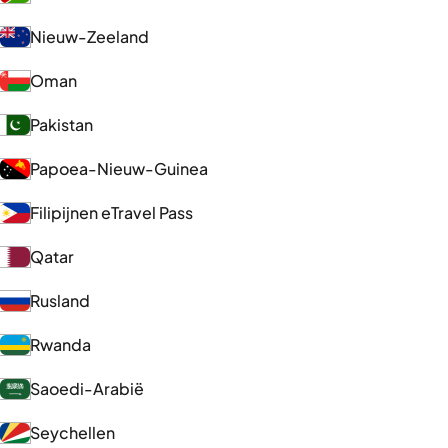
Nieuw-Zeeland
Oman
Pakistan
Papoea-Nieuw-Guinea
Filipijnen eTravel Pass
Qatar
Rusland
Rwanda
Saoedi-Arabië
Seychellen