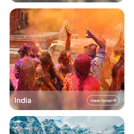
India
meer tonen