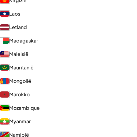
Kirgizië
Laos
Letland
Madagaskar
Maleisië
Mauritanië
Mongolië
Marokko
Mozambique
Myanmar
Namibië