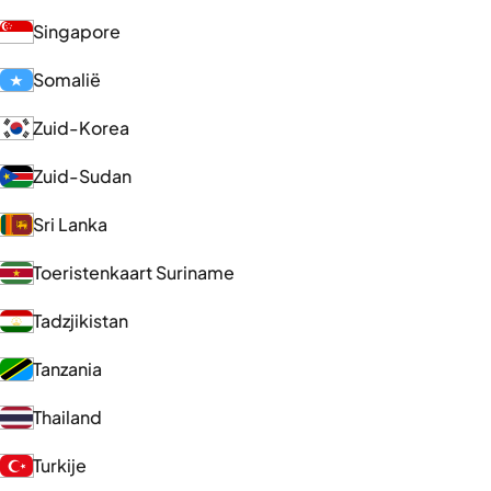
Singapore
Somalië
Zuid-Korea
Zuid-Sudan
Sri Lanka
Toeristenkaart Suriname
Tadzjikistan
Tanzania
Thailand
Turkije