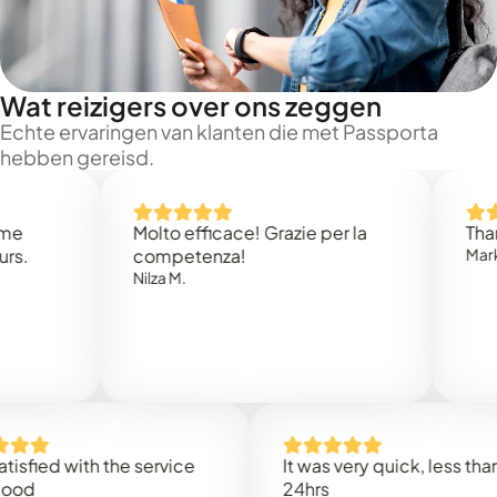
Wat reizigers over ons zeggen
Echte ervaringen van klanten die met Passporta
hebben gereisd.
Molto efficace! Grazie per la
Thank you
competenza!
Mark N.
Nilza M.
d with the service
It was very quick, less than
24hrs