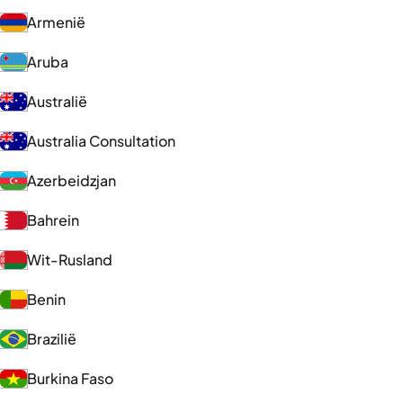
Armenië
Aruba
Australië
Australia Consultation
Azerbeidzjan
Bahrein
Wit-Rusland
Benin
Brazilië
Burkina Faso