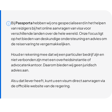
Bij
Passporta
hebben wij ons gespecialiseerd in het helpen
van reizigers bij het online aanvragen van visa voor
verschillende landen over de hele wereld. Onze focus ligt
op het bieden van deskundige ondersteuning en advies om
de reiservaring te vergemakkelijken.
Houd er rekening mee dat wij een particulier bedrijf zijn en
niet verbonden zijn met een overheidsinstantie of
advocatenkantoor. Daarom bieden wij geen juridisch
advies aan.
Als u dat liever heeft, kunt u een visum direct aanvragen via
de officiële website van de regering.