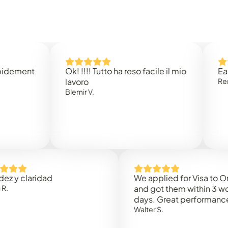
t
Ok! !!!! Tutto ha reso facile il mio
Easy to do
lavoro
Rene B.
Blemir V.
aridad
We applied for Visa to Oman
and got them within 3 working
days. Great performance!
Walter S.