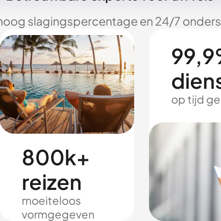
hoog slagingspercentage en 24/7 onderst
99,9
dien
op tijd g
800k+
reizen
moeiteloos
vormgegeven