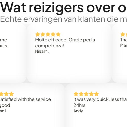
Wat reizigers over 
Echte ervaringen van klanten die 
Molto efficace! Grazie per la
Thank you 
competenza!
Mark N.
Nilza M.
 with the service
It was very quick, less than
24hrs
Andy