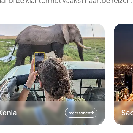
ar onze klanten het vaakst naartoe reizen.
Kenia
Sa
meer tonen