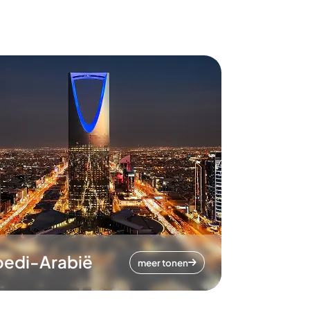
oedi-Arabië
meer tonen