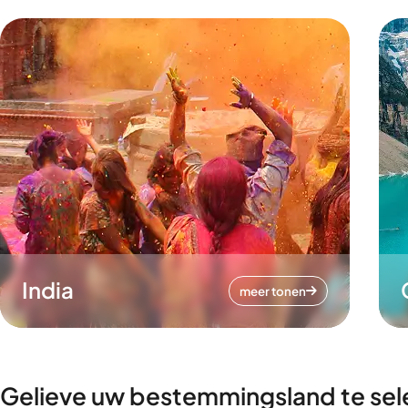
India
meer tonen
Gelieve uw bestemmingsland te sel