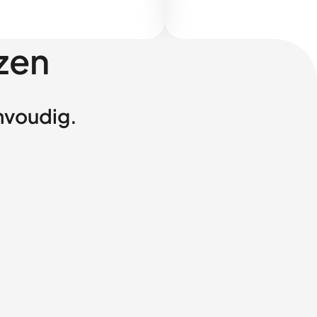
zen
envoudig.