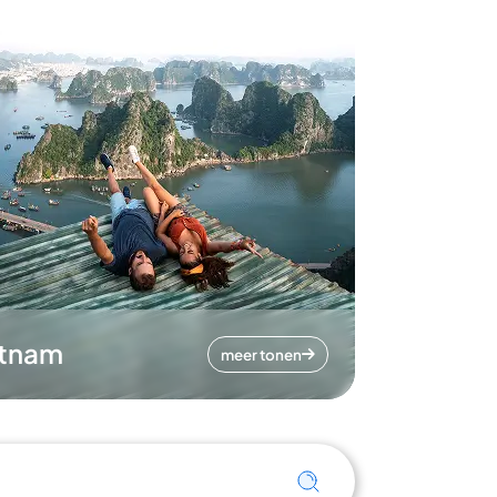
etnam
meer tonen