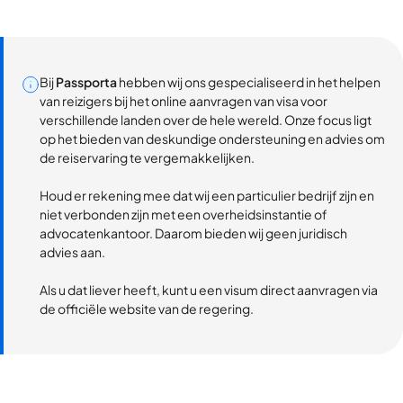
Bij
Passporta
hebben wij ons gespecialiseerd in het helpen
van reizigers bij het online aanvragen van visa voor
verschillende landen over de hele wereld. Onze focus ligt
op het bieden van deskundige ondersteuning en advies om
de reiservaring te vergemakkelijken.
Houd er rekening mee dat wij een particulier bedrijf zijn en
niet verbonden zijn met een overheidsinstantie of
advocatenkantoor. Daarom bieden wij geen juridisch
advies aan.
Als u dat liever heeft, kunt u een visum direct aanvragen via
de officiële website van de regering.