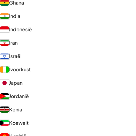
Ghana
India
Indonesië
Iran
Israël
Ivoorkust
Japan
Jordanië
Kenia
Koeweit