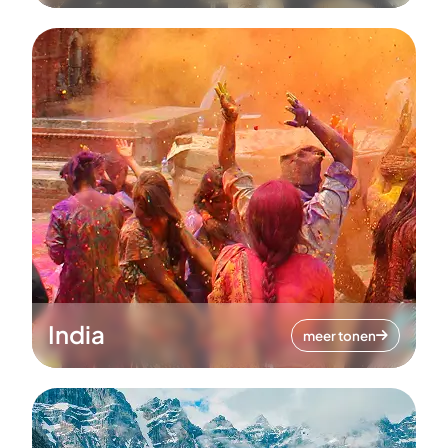
India
meer tonen