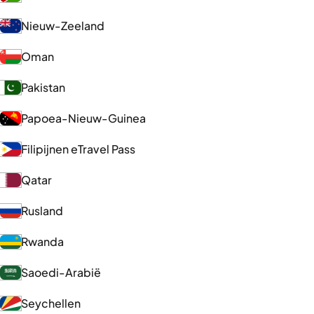
Nieuw-Zeeland
Oman
Pakistan
Papoea-Nieuw-Guinea
Filipijnen eTravel Pass
Qatar
Rusland
Rwanda
Saoedi-Arabië
Seychellen