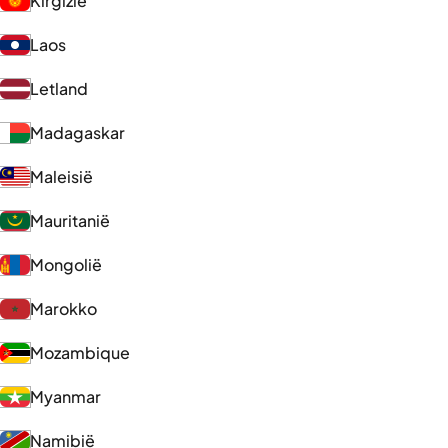
Kirgizië
Laos
Letland
Madagaskar
Maleisië
Mauritanië
Mongolië
Marokko
Mozambique
Myanmar
Namibië