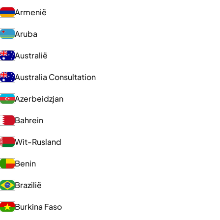
Armenië
Aruba
Australië
Australia Consultation
Azerbeidzjan
Bahrein
Wit-Rusland
Benin
Brazilië
Burkina Faso