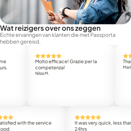
Wat reizigers over ons zeggen
Echte ervaringen van klanten die met Passporta
hebben gereisd.
Molto efficace! Grazie per la
Thank you
competenza!
Mark N.
Nilza M.
d with the service
It was very quick, less than
24hrs