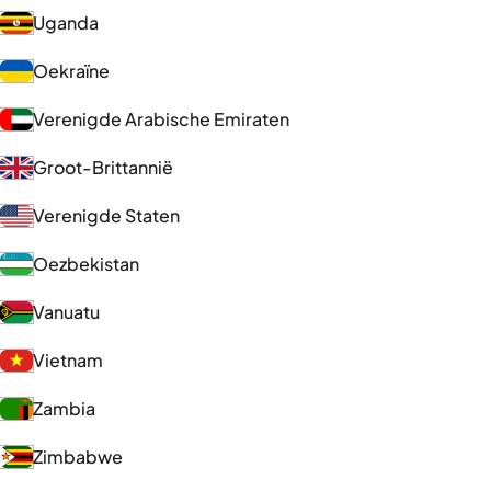
Uganda
Oekraïne
Verenigde Arabische Emiraten
Groot-Brittannië
Verenigde Staten
Oezbekistan
Vanuatu
Vietnam
Zambia
Zimbabwe