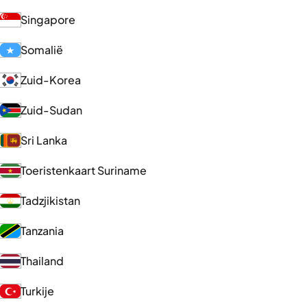
Singapore
Somalië
Zuid-Korea
Zuid-Sudan
Sri Lanka
Toeristenkaart Suriname
Tadzjikistan
Tanzania
Thailand
Turkije