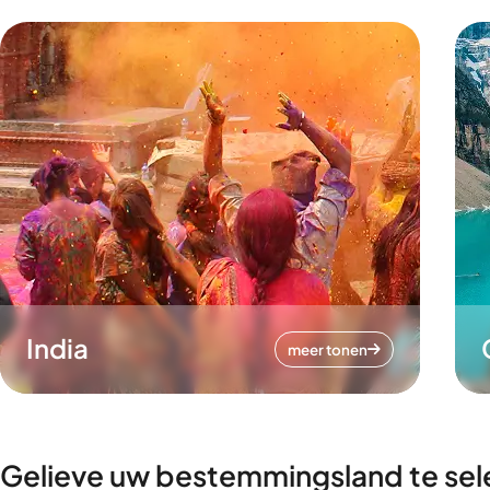
India
meer tonen
Gelieve uw bestemmingsland te sel