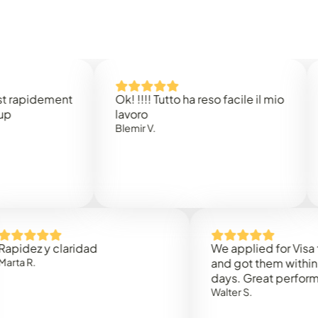
dement
Ok! !!!! Tutto ha reso facile il mio
Easy 
lavoro
Rene 
Blemir V.
 y claridad
We applied for Visa to Oma
and got them within 3 work
days. Great performance!
Walter S.