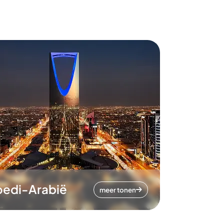
oedi-Arabië
meer tonen