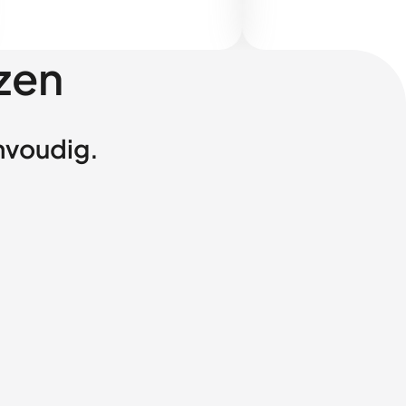
zen
envoudig.