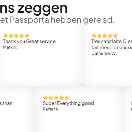
ons zeggen
met Passporta hebben gereisd.
you Great service
Tres satisfaite C’est rapi
.
fait merci beaucoup
Catherine W.
Super Everything good
Rapidez
Rainer K.
Marta R.