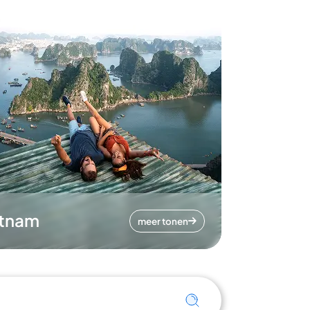
etnam
meer tonen