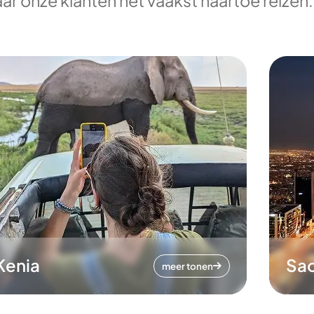
ar onze klanten het vaakst naartoe reizen.
Kenia
Sa
meer tonen