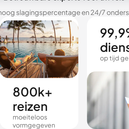
hoog slagingspercentage en 24/7 onderst
99,9
dien
op tijd g
800k+
reizen
moeiteloos
vormgegeven