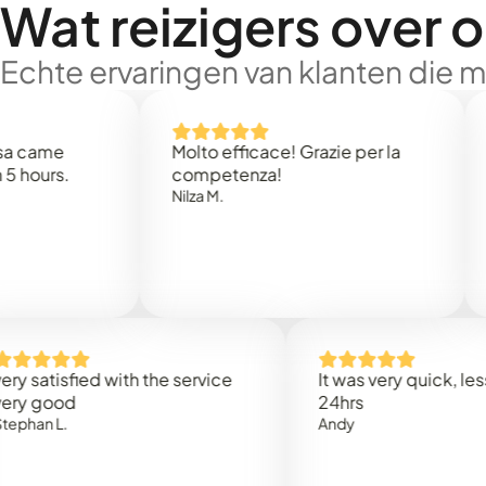
Wat reizigers over 
Echte ervaringen van klanten die 
e
Molto efficace! Grazie per la
Thank 
.
competenza!
Mark N
Nilza M.
isfied with the service
It was very quick, less than
od
24hrs
.
Andy